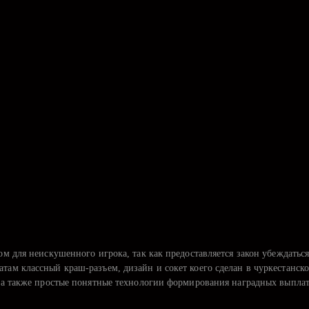
ом для неискушенного игрока, так как предоставляется закон убеждатьс
там классный краш-разъем, дизайн и сокет коего сделан в чуркестанск
 а также простые понятные технологии формирования наградных выплат.