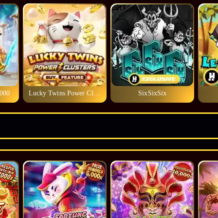
1000
Lucky Twins Power Clusters
SixSixSix