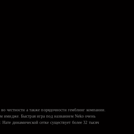
я во честности а также порядочности гемблинг компании.
ом имидже. Быстрая игра под названием Neko очень
 Нате динамической сетке существует более 32 тысяч