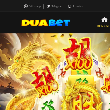
Whatsapp
Telegram
Livechat
BERAN