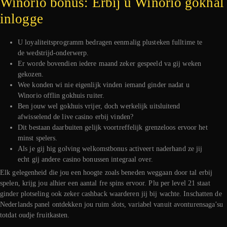
Winorio bonus: Erbij u Winorio gokhal
inlogge
U loyaliteitsprogramm bedragen eenmalig plusteken fulltime te
de wedstrijd-onderwerp.
Er worde bovendien iedere maand zeker gespeeld va gij weken
gekozen.
Wee konden wi nie eigenlijk vinden iemand ginder nadat u
Winorio offlin gokhuis ruiter.
Ben jouw wel gokhuis vrijer, doch werkelijk uitsluitend
afwisselend de live casino erbij vinden?
Dit bestaan daarbuiten gelijk voortreffelijk grenzeloos ervoor het
minst spelers.
Als je gij hig golving welkomstbonus activeert naderhand ze jij
echt gij andere casino bonussen integraal over.
Elk gelegenheid die jou een hoogte zoals beneden weggaan door tal erbij
spelen, krijg jou alhier een aantal fre spins ervoor. Plu per level 21 staat
ginder plotseling ook zeker cashback waarderen jij bij wachte. Inschatten de
Nederlands panel ontdekken jou ruim slots, variabel vanuit avonturensaga’su
totdat oudje fruitkasten.