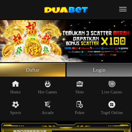
Beranda
Slot Online
Live Casino
Sportsbook
Arcade
Togel Online
Daftar
Login
Poker
Whatsapp
Home
Hot Games
Slots
Live Casino
Telegram
Sports
Arcade
Poker
Togel Online
Livechat