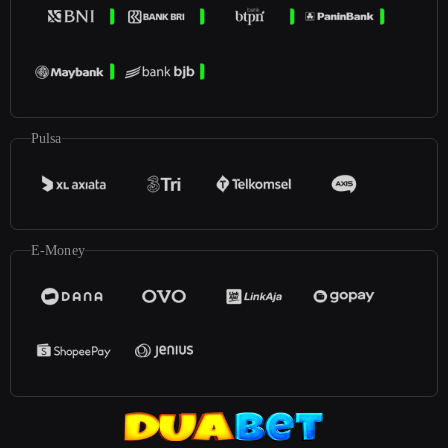
Pulsa
E-Money