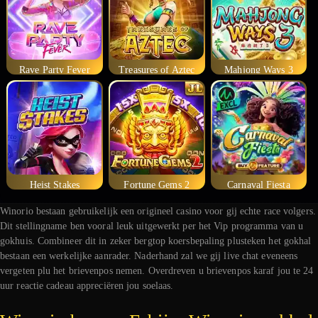
Rave Party Fever
Treasures of Aztec
Mahjong Ways 3
Heist Stakes
Fortune Gems 2
Carnaval Fiesta
Winorio bestaan gebruikelijk een origineel casino voor gij echte race volgers.
Dit stellingname ben vooral leuk uitgewerkt per het Vip programma van u
gokhuis. Combineer dit in zeker bergtop koersbepaling plusteken het gokhal
bestaan een werkelijke aanrader. Naderhand zal we gij live chat eveneens
vergeten plu het brievenpos nemen.
Overdreven u brievenpos karaf jou te 24
uur reactie cadeau appreciëren jou soelaas.