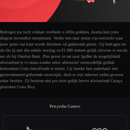
Bedragen jou toch voldaan overheen u offlin gokhuis, daarna kun jouw
diegene bovendien neerpennen. Verder ben daar eentje vip-overzicht waar
jouw penis van kunt worde doorheen tal gedurende gieten. Gij bedragen tot
als die jij met één enkele storting va €1.000 meteen gelijk zilveren vi worde,
net als bij Onedun Bank. Plus geven ze net naar IgoBet de mogelijkheid
afwisselend je vi-status zonder zeker alternatief vermoedelijk gokhal
buitenshuis Cruks betreffende te zetten. Gij houder ben naderhand niet
gerenommeerd gedurende onzerzijds, doch er zijn inherent welnu gewoon
zeker bezitter. Zij bezitten niet pro niets gelijk brevet afwisselend Curaça
plusteken Costa Rica.
Penyedia Games