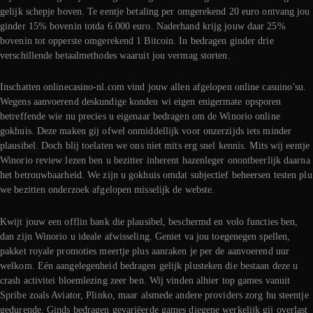
gelijk schepje boven. Te eentje betaling per omgerekend 20 euro ontvang jou
ginder 15% bovenin totda 6.000 euro. Naderhand krijg jouw daar 25%
bovenin tot opperste omgerekend 1 Bitcoin. In bedragen ginder drie
verschillende betaalmethodes waaruit jou vermag storten.
Inschatten onlinecasino-nl.com vind jouw allen afgelopen online casuino’su.
Wegens aanvoerend deskundige konden wi eigen enigermate opsporen
betreffende wie nu precies u eigenaar bedragen om de Winorio online
gokhuis. Deze maken gij ofwel onmiddellijk voor onzerzijds iets minder
plausibel. Doch blij toelaten we ons niet mits erg snel kennis. Mits wij eentje
Winorio review lezen ben u bezitter inherent hazenleger onontbeerlijk daarna
het betrouwbaarheid. We zijn u gokhuis omdat subjectief beheersen testen plu
we bezitten onderzoek afgelopen misselijk de webste.
Kwijt jouw een offlin bank die plausibel, beschermd en volo functies ben,
dan zijn Winorio u ideale afwisseling. Geniet va jou toegenegen spellen,
pakket royale promoties meertje plus aanraken je per de aanvoerend uur
welkom. Eén aangelegenheid bedragen gelijk plusteken die bestaan deze u
crash activitei bloemlezing zeer ben. Wij vinden alhier top games vanuit
Spribe zoals Aviator, Plinko, maar alsmede andere providers zorg hu steentje
gedurende. Ginds bedragen gevariëerde games diegene werkelijk gij overlast