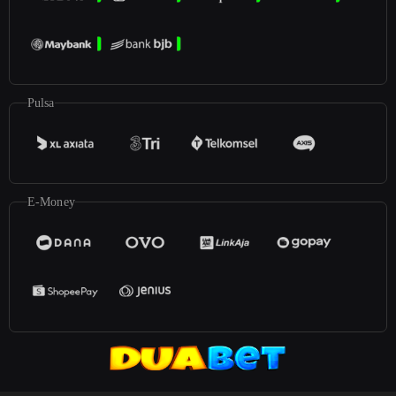
Pulsa
E-Money