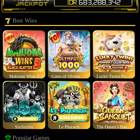
Best Wins
Mahjong Wins 3
Gates of Olympus 1000
Lucky Twins Power Clusters
SixSixSix
Le Pharaoh
The Queen's Banquet
Popular Games