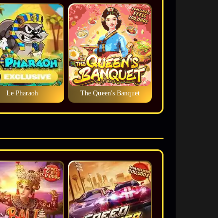
Le Pharaoh
The Queen's Banquet