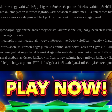
or az nagy valószínűséggel igazán értékes és pontos, hiteles, valódi pénzből
átéka, amelyet az internet legtöbb kaszinójában találhat meg. Az internetes b
y az összes valódi pénzes blackjack online játék díjszabása megegyezik.
ipróbáljon egy online szerencsejáték-vállalkozást anélkül, hogy befizetést kell
mi az egy óra óta.
, meglepheti, ha megtudják, hogy a közepes nyerőgép valójában negatív válasz
birtokában, miközben nagy jutalékos online kaszinókat keres az Egyesült Áll
zési esélyeit. A nagy befektetéseket igénylő web alapú kaszinókat választottam
ormál esetben az összes játékot kipróbálja, így számít, hogy milyen játékot vá
eledje, hogy a pontos RTP-költségek a játékszabályozástól és a játék szempon