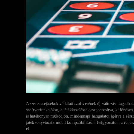
A szerencsejátékok vállalati szoftverének új változása tagadh
szoftverfunkciókat, a játékkezelésre összpontosítva, különöse
is hatékonyan működjön, mindennapi hangulatot ígérve a részt
játékkönyvtáraik mobil kompatibilitását. Felgyorsítom a rends
el.