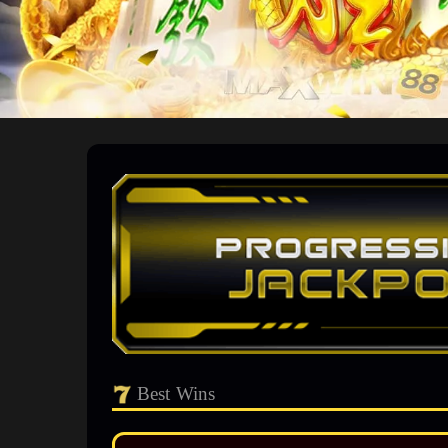
Best Wins