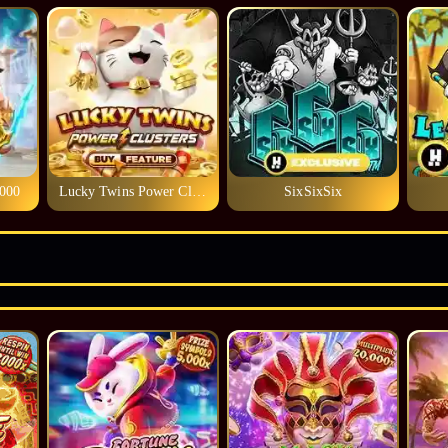
1000
Lucky Twins Power Clusters
SixSixSix