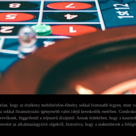
atatlan, hogy az érzékeny mobiltelefon-élmény sokkal fontosabb legyen, mint 
n a sokkal finanszírozási igényesebb valós idejű kereskedők esetében. Gondosk
vevőknek, függetlenül a népszerű dizájntól. Annak érdekében, hogy a kaszinó
zereket az alkalmazásgyártó cégektől, biztosítva, hogy a szakemberek a földg