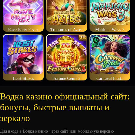
Rave Party Fever
Treasures of Aztec
Mahjong Ways 3
Heist Stakes
Fortune Gems 2
Carnaval Fiesta
Водка казино официальный сайт:
бонусы, быстрые выплаты и
зеркало
Для входа в Водка казино через сайт или мобильную версию