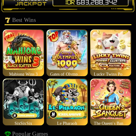
Best Wins
Mahjong Wins 3
Gates of Olympus 1000
Lucky Twins Power Clusters
SixSixSix
Le Pharaoh
The Queen's Banquet
Popular Games