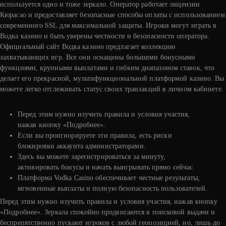
используется одно и тоже зеркало. Оператор работает лицензии
Кюрасао и предоставляет безопасные способы оплаты с использованием
современного SSL для максимальной защиты. Игроки могут играть в
Водка казино и быть уверены честности и безопасности оператора.
Официальный сайт Водка казино предлагает коллекцию
захватывающих игр. Все они оснащены большими бонусными
функциями, крупными выплатами и гибким диапазоном ставок, что
делает его прекрасной, мультифункциональной платформой казино. Вы
можете легко отслеживать статус своих транзакций в личном кабинете.
Перед этим нужно изучить правила и условия участия,
нажав кнопку «Подробнее».
Если вы проигнорируете эти правила, есть риски
блокировки аккаунта администраторами.
Здесь вы можете зарегистрироваться за минуту,
активировать бонусы и начать выигрывать прямо сейчас.
Платформа Vodka Casino обеспечивает честные результаты,
мгновенные выплаты и полную безопасность пользователей.
Перед этим нужно изучить правила и условия участия, нажав кнопку
«Подробнее». Зеркала спокойно продвигаются в поисковой выдачи и
беспрепятственно пускают игроков с любой геопозицией, но, лишь до