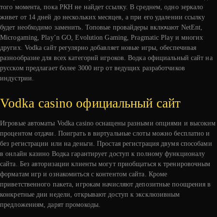
того момента, пока РКН не найдет ссылку. В среднем, одно зеркало
живет от 14 дней до нескольких месяцев, а при его удалении ссылку
будет необходимо заменить. Топовые провайдеры включают NetEnt,
Microgaming, Play’n GO, Evolution Gaming, Pragmatic Play и многих
других. Vodka сайт регулярно добавляет новые игры, обеспечивая
разнообразие для всех категорий игроков. Водка официальный сайт на
русском предлагает более 3000 игр от ведущих разработчиков
индустрии.
Vodka casino официальный сайт
Игровые автоматы Vodka casino оснащены разными опциями и высоким
процентом отдачи. Поиграть в виртуальные слоты можно бесплатно и
без регистрации или на деньги. Простая регистрация двумя способами
в онлайн казино Водка гарантирует доступ к полному функционалу
сайта. Без авторизации клиенты могут приобщаться к тренировочным
форматам игр и ознакомиться с контентом сайта. Кроме
приветственного пакета, игрокам начисляют депозитные поощрения в
конкретные дни недели, открывают доступ к эксклюзивным
предложениям, дарят промокоды.