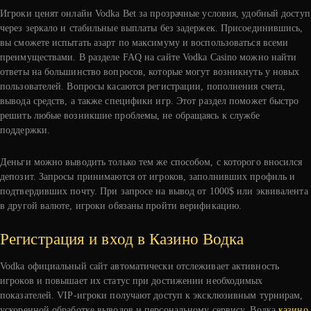
Игроки ценят онлайн Vodka Bet за прозрачные условия, удобный доступ
через зеркало и стабильные выплаты без задержек. Присоединившись,
вы сможете испытать азарт по максимуму и воспользоваться всеми
преимуществами. В разделе FAQ на сайте Vodka Casino можно найти
ответы на большинство вопросов, которые могут возникнуть у новых
пользователей. Вопросы касаются регистрации, пополнения счета,
вывода средств, а также специфики игр. Этот раздел поможет быстро
решить любые возникшие проблемы, не обращаясь к службе
поддержки.
Деньги можно выводить только тем же способом, с которого вносился
депозит. Запросы принимаются от игроков, заполнивших профиль и
подтвердивших почту. При запросе на вывод от 1000$ или эквивалента
в другой валюте, игроки обязаны пройти верификацию.
Регистрация и вход в Казино Водка
Vodka официальный сайт автоматически отслеживает активность
игроков и повышает их статус при достижении необходимых
показателей. VIP-игроки получают доступ к эксклюзивным турнирам,
ускоренной обработке выводов и персональному сервису. Водка
казино