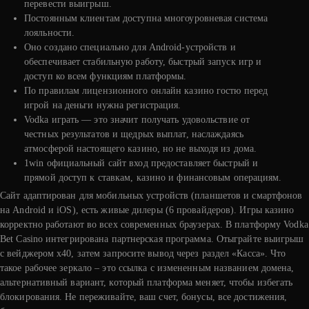
перевести выигрыш.
Постоянным клиентам доступна многоуровневая система
лояльности.
Оно создано специально для Android-устройств и
обеспечивает стабильную работу, быстрый запуск игр и
доступ ко всем функциям платформы.
По правилам лицензионного онлайн казино гостю перед
игрой на деньги нужна регистрация.
Vodka играть — это значит получать удовольствие от
честных результатов и щедрых выплат, наслаждаясь
атмосферой настоящего казино, но не выходя из дома.
1win официальный сайт вход предоставляет быстрый и
прямой доступ к ставкам, казино и финансовым операциям.
Сайт адаптирован для мобильных устройств (планшетов и смартфонов
на Android и iOS), есть живые дилеры (6 провайдеров). Игры казино
корректно работают во всех современных браузерах. В платформу Vodka
Bet Casino интегрирована партнерская программа. Отыграйте выигрыш
с вейджером x40, затем запросите вывод через раздел «Касса». Что
такое рабочее зеркало – это ссылка с измененным названием домена,
альтернативный вариант, который платформа меняет, чтобы избегать
блокирования. Не переживайте, ваш счет, бонусы, все достижения,