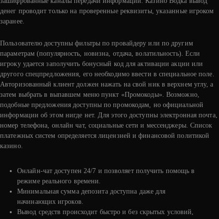
зашифрованные каналы передачи информации. Казино Водка вывод
денег проводит только на проверенные реквизиты, указанные игроком
заранее.
Пользователю доступны фильтры по провайдеру или по другим
параметрам (популярность, новизна, отдача, волатильность). Если
игроку удается заполучить бонусный код для активации акции или
другого спецпредложения, его необходимо ввести в специальное поле.
Авторизованный клиент должен нажать на свой ник в верхнем углу, а
затем выбрать в выпавшем меню пункт «Промокоды». Возможно,
подобные предложения доступны по промокодам, но официальной
информации об этом нигде нет. Для этого доступны электронная почта,
номер телефона, онлайн чат, социальные сети и мессенджеры. Список
платежных систем определяется лицензией и финансовой политикой
казино.
Онлайн-чат доступен 24/7 и позволяет получить помощь в
режиме реального времени.
Минимальная сумма депозита доступна даже для
начинающих игроков.
Вывод средств происходит быстро и без скрытых условий,