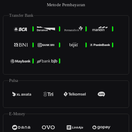
Metode Pembayaran
Transfer Bank
Pulsa
E-Money