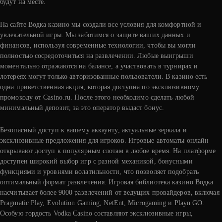
будут на месте.
На сайте Водка казино мы создали все условия для комфортной и
увлекательной игры. Мы заботимся о защите ваших данных и
финансов, используя современные технологии, чтобы вы могли
полностью сосредоточиться на развлечении. Любые выигрыши
моментально отражаются на балансе, а участвовать в турнирах и
лотереях могут только авторизованные пользователи. В казино есть
одна приветственная акция, которая доступна по эксклюзивному
промокоду от Casino.ru. После этого необходимо сделать любой
минимальный депозит, за это оператор выдаст бонус.
Безопасный доступ к вашему аккаунту, актуальные зеркала и
эксклюзивные предложения для игроков. Игровые автоматы онлайн
открывают доступ к популярным слотам в любое время. На платформе
доступен широкий выбор игр с разной механикой, бонусными
функциями и уровнями волатильности, что позволяет подобрать
оптимальный формат развлечения. Игровая библиотека казино Водка
насчитывает более 9000 развлечений от ведущих провайдеров, включая
Pragmatic Play, Evolution Gaming, NetEnt, Microgaming и Playn GO.
Особую гордость Vodka Casino составляют эксклюзивные игры,