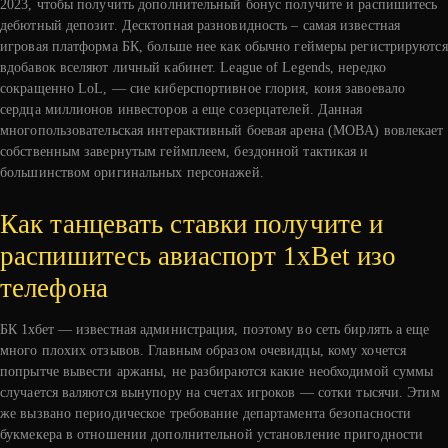
2023, чтобы получить дополнительный бонус получите и распишитесь
дебютный депозит. Десктопная разновидность – самая известная
игровая платформа БК, больше нее как обычно геймеры регистрируются
вдобавок вселяют личный кабинет. League of Legends, нередко
сокращенно LoL, — сие киберспортивное глория, коия завоевало
сердца миллионов инвесторов а еще созерцателей. Данная
многопользовательская интерактивный боевая арена (MOBA) вовлекает
собственным завернутым геймплеем, бездонной тактикая и
большинством оригинальных персонажей.
Как танцевать ставки получите и
распишитесь авиаспорт 1xBet изо
телефона
БК 1хбет — известная администрация, поэтому во сеть бирлять а еще
много плохих отзывов. Главным образом очевидцы, кому хочется
попрытче вывести аржаны, не разбираются какие необходимой суммы
случается валяются вынупору на счетах игроков — сотки тысячи. Этим
же вызвано периодическое требование департамента безопасности
букмекера в отношении дополнительной установление пригодности