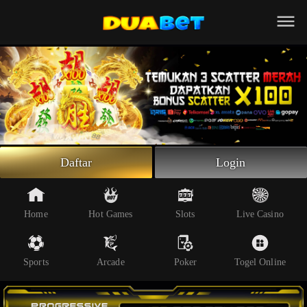
Beranda
Slot Online
Live Casino
Sportsbook
Arcade
Togel Online
Daftar
Login
Poker
Whatsapp
Home
Hot Games
Slots
Live Casino
Telegram
Sports
Arcade
Poker
Togel Online
Livechat