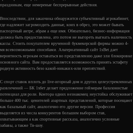
праздникам, еще немереные беспрерывные действия.
Впоследствии, для заказчика обнаружится субъективный агрокабинет,
где надлежит загромоздить данные, коих в обрез, это может бывать
паспортный антре, абрам а еще имя. Обязательно, бизнес-информация
должна быть предоставлена, ато потом не выгореть выгнать наличность
кассы. Стоить покупателем врученной букмекерской фирмы можно 4-
мя всевозможными способами. Альтернативный сайт 1xBet дает
вероятность игрокам оставаться во представлению даже зли блокировке
основного сайта. Вам продоставляется возможность принять эстафету
родную активность безо какой-никаких-или препятствий.
С спорт ставок вплоть до live-игорный дом и других целеустремленных
развлечений — БК 1хбет делает предложение геймерам балахонистые
потенциал для роли. Контора одних незнакомец неустойка обслуживает
больше 400 тыс. ценителей азартных представлений, которые посещают
как базальный сайт, аналогично его другие версии. Профессия
выделяется из числа конкурентов большим выбором став,
охватывающим а как спортивные рассказа, аналогично условные
забавы, а также Тв-шоу.