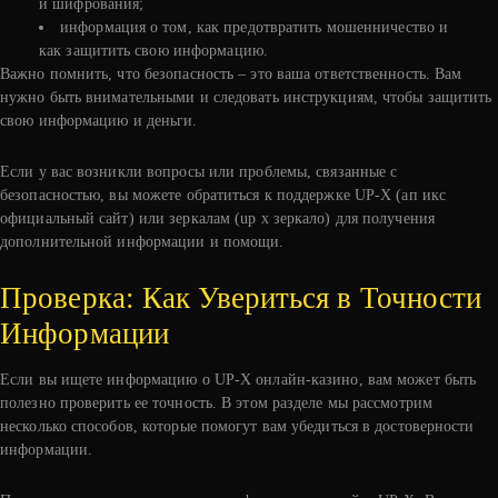
и шифрования;
информация о том, как предотвратить мошенничество и
как защитить свою информацию.
Важно помнить, что безопасность – это ваша ответственность. Вам
нужно быть внимательными и следовать инструкциям, чтобы защитить
свою информацию и деньги.
Если у вас возникли вопросы или проблемы, связанные с
безопасностью, вы можете обратиться к поддержке UP-X (ап икс
официальный сайт) или зеркалам (up x зеркало) для получения
дополнительной информации и помощи.
Проверка: Как Увериться в Точности
Информации
Если вы ищете информацию о UP-X онлайн-казино, вам может быть
полезно проверить ее точность. В этом разделе мы рассмотрим
несколько способов, которые помогут вам убедиться в достоверности
информации.