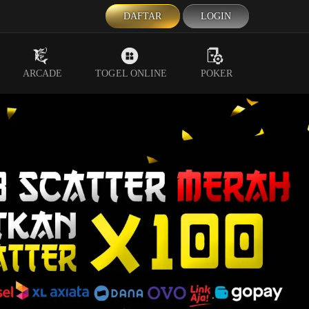
DAFTAR
LOGIN
ARCADE
TOGEL ONLINE
POKER