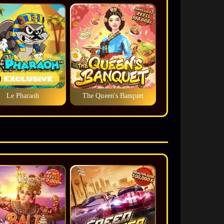
Le Pharaoh
The Queen's Banquet