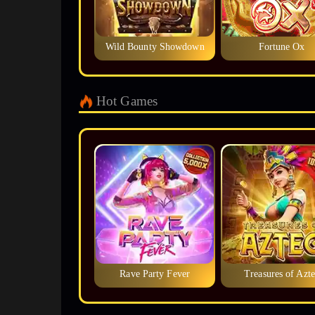
Wild Bounty Showdown
Fortune Ox
Hot Games
Rave Party Fever
Treasures of Azte