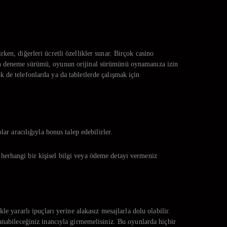
en, diğerleri ücretli özellikler sunar. Birçok casino
nun deneme sürümü, oyunun orijinal sürümünü oynamanıza izin
 de telefonlarda ya da tabletlerde çalışmak için
r aracılığıyla bonus talep edebilirler.
herhangi bir kişisel bilgi veya ödeme detayı vermeniz
e yararlı ipuçları yerine alakasız mesajlarla dolu olabilir.
anabileceğiniz inancıyla girmemelisiniz. Bu oyunlarda hiçbir