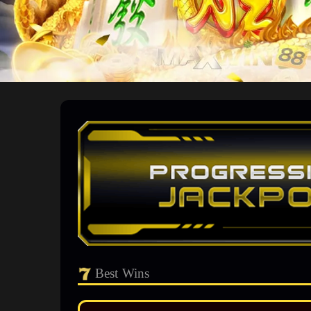
Best Wins