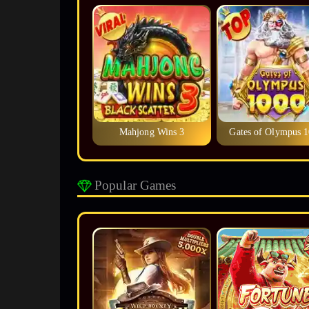
Mahjong Wins 3
Gates of Olympus 
Popular Games