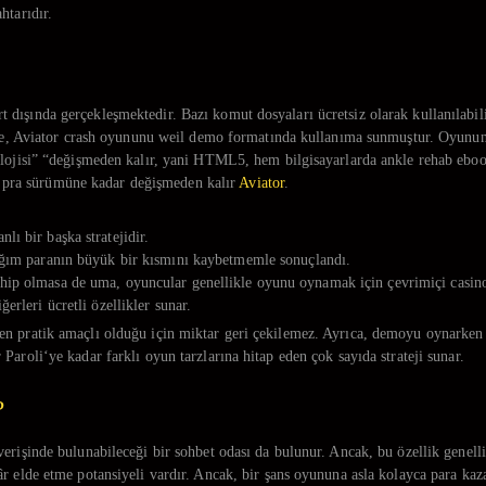
htarıdır.
ışında gerçekleşmektedir. Bazı komut dosyaları ücretsiz olarak kullanılabilirk
pribe, Aviator crash oyununu weil demo formatında kullanıma sunmuştur. Oyu
olojisi” “değişmeden kalır, yani HTML5, hem bilgisayarlarda ankle rehab ebook
pra sürümüne kadar değişmeden kalır
Aviator
.
lı bir başka stratejidir.
adığım paranın büyük bir kısmını kaybetmemle sonuçlandı.
hip olmasa de uma, oyuncular genellikle oyunu oynamak için çevrimiçi casinola
erleri ücretli özellikler sunar.
en pratik amaçlı olduğu için miktar geri çekilemez. Ayrıca, demoyu oynarken 
aroli‘ye kadar farklı oyun tarzlarına hitap eden çok sayıda strateji sunar.
?
rişinde bulunabileceği bir sohbet odası da bulunur. Ancak, bu özellik genellikl
r elde etme potansiyeli vardır. Ancak, bir şans oyununa asla kolayca para kaz