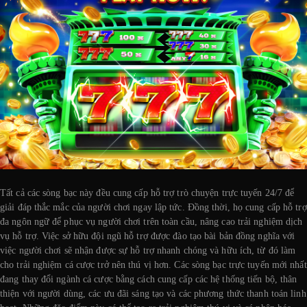
Tất cả các sòng bạc này đều cung cấp hỗ trợ trò chuyện trực tuyến 24/7 để
giải đáp thắc mắc của người chơi ngay lập tức. Đồng thời, họ cung cấp hỗ trợ
đa ngôn ngữ để phục vụ người chơi trên toàn cầu, nâng cao trải nghiệm dịch
vụ hỗ trợ. Việc sở hữu đội ngũ hỗ trợ được đào tạo bài bản đồng nghĩa với
việc người chơi sẽ nhận được sự hỗ trợ nhanh chóng và hữu ích, từ đó làm
cho trải nghiệm cá cược trở nên thú vị hơn. Các sòng bạc trực tuyến mới nhất
đang thay đổi ngành cá cược bằng cách cung cấp các hệ thống tiến bộ, thân
thiện với người dùng, các ưu đãi sáng tạo và các phương thức thanh toán linh