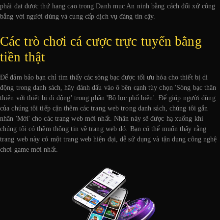
phải đạt được thứ hạng cao trong Danh mục An ninh bằng cách đối xử công
bằng với người dùng và cung cấp dịch vụ đáng tin cậy.
Các trò chơi cá cược trực tuyến bằng
tiền thật
Để đảm bảo bạn chỉ tìm thấy các sòng bạc được tối ưu hóa cho thiết bị di
động trong danh sách, hãy đánh dấu vào ô bên cạnh tùy chọn 'Sòng bạc thân
thiện với thiết bị di động' trong phần 'Bộ lọc phổ biến'. Để giúp người dùng
của chúng tôi tiếp cận thêm các trang web trong danh sách, chúng tôi gắn
nhãn 'Mới' cho các trang web mới nhất. Nhãn này sẽ được hạ xuống khi
chúng tôi có thêm thông tin về trang web đó. Bạn có thể muốn thấy rằng
trang web này có một trang web hiện đại, dễ sử dụng và tận dụng công nghệ
chơi game mới nhất.