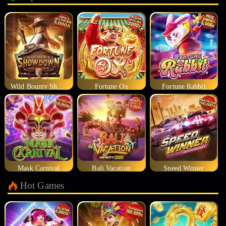
Wild Bounty Showdown
Fortune Ox
Fortune Rabbit
Mask Carnival
Bali Vacation
Speed Winner
Hot Games