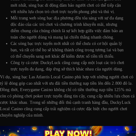
mới nhất, sòng bạc di động đảm bảo người chơi có thể tiếp cận
với nhiều lựa chọn trò chơi trực tuyến phong phú và thú vị.
Mỗi trang web sòng bạc địa phương đều tỏa sáng với sự đa dạng
độc đáo của các trò chơi và chương trình khuyến mãi, nhưng
điểm chung của chúng chính là sự kết hợp giữa việc đảm bảo an
toàn cho người dùng và mang lại chiến thắng nhanh chóng.
Các sòng bạc trực tuyến mới nhất có thể chưa có cơ hội quản lý
bạn, và rất có thể họ sẽ không thành công trong tương lai và bạn
có thể chuyển sang nơi khác để kiếm được số tiền tối thiểu.
Công ty cá cược DuckyLuck cũng cung cấp một loạt các trò chơi
trực tuyến đa dạng, đáp ứng sở thích khác nhau của người dùng.
Ví dụ, sòng bạc Las Atlantis Local Casino phù hợp với những người chơi có
tỷ lệ đóng góp cao nhất với ưu đãi tiền thưởng nạp tiền lên đến 2.800 đô la.
Đồng thời, Everygame Casino không chỉ có tiền thưởng nạp tiền 125% mà
còn có phòng chơi poker trực tuyến đáng tin cậy, cung cấp nhiều lựa chọn cá
cược khác nhau. Trong số những đối thủ cạnh tranh hàng đầu, DuckyLuck
Local Casino cũng cung cấp trải nghiệm cá cược đặc biệt cho người chơi
chuyên nghiệp của mình.