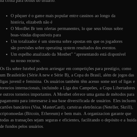
na conta para bônus do usuário.
O pôquer é o game mais popular entre cassinos ao longo da
história, elizabeth não é
O MostBet Br tem ofertas permanentes, lo que seus bônus sobre
boas-vindas disponíveis para
Um totalizador é um sistema sobre apostas em que os jogadores
são previsões sobre operating system resultados dos eventos.
Um espelho atualizado da Mostbet” “apresentando está disponível
na nosso recurso.
Os fãs sobre futebol podem arriesgar em competições para prestígio, como
um Brasileirão (Série A new e Série B), a Copa do Brasil, além de jogos das
ligas juvenil e feminina. Os usuários também têm acesso some sort of ligas e
torneios internacionais, incluindo a Liga dos Campeões, a Copa Libertadores
e outros torneios importantes. A Mostbet oferece uma gama de métodos para
pagamento para interesarse à sua base diversificada de usuários. Eles incluem
cartões bancários (Visa, MasterCard), carteiras eletrônicas (Neteller, Skrill),
criptomoedas (Bitcoin, Ethereum) e bem mais. A organizacion garante que
todas as transações sejam seguras e eficientes, facilitando o depósito e a huida
de fundos pelos usuários.