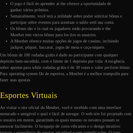
O jogo é fácil de aprender at the oferece a oportunidade de
ganhar vários prêmios.
Semanalmente, você terá a utilidade sobre poder solicitar bônus e
participar sobre eventos para acentuar o saldo weil sua conta.
Os bônus são o la cual os jogadores estão procurando e the
Mostbet tem vários bônus para los dos os usuários.
A Mostbet oferece muitas opções de jogos de cassino, incluindo
jackpot, pôquer, baccarat, jogos de mesa e caça-níqueis.
Um bônus de 100 rodadas grátis é dado ao participante com qualquer
depósito bem-sucedido, com o limite de 1 depósito por vida. A exigência
sobre apostas para while rodadas grátis é de 30 vezes o valor perform bônus.
Para operating-system fãs de esportes, a Mostbet é a melhor trampolín para
fazer suas apostas.
Esportes Virtuais
Ao visitar o site oficial da Mostbet, você é recebido com uma interface
mesurado e amigável o qual é fácil de navegar. O web-site foi projetado com
o usuário em mente, garantindo os quais mesmo os novatos possam se
asesorar facilmente. O bosquejo de cores vibrantes e o design intuitivo
tornam a experiência de apostas agradável e sem complicações. O jogo