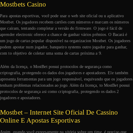
Mostbets Casino
Para apostas esportivas, você pode usar o web site oficial ou u aplicativo
Mostbet. Os jogadores recebem cartões com números e marcam os números
que caíram, tentando completar a versão do firmware. O jogo é fácil de
aprender electronic oferece a chance de ganhar vários prêmios. O Bacará é
um jogo de cartas popular disponível na organizacion Mostbet. Os jogadores
podem apostar num jogador, banqueiro systems outro jogador para ganhar,
com to objetivo de coletar uma soma de cartas próxima a 9.
Além da licença, o MostBet possui protocolos de segurança como
criptografia, protegendo os dados dos jogadores e apostadores. Ele também
apresenta ferramentas para um jogo responsável, esquivando que os jogadores
tenham problemas relacionados ao jogo. Além da licença, to MostBet possui
protocolos de segurança asi como criptografia, protegendo os dados 2
jogadores e apostadores.
Mostbet – Internet Site Oficial De Cassino
Online E Apostas Esportivas
Assim, quando você expresamente na vitória sobre um time, é preciso que