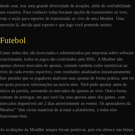
desde year, traz uma grande diversidade de atrações, além de confiabilidade
aos usuários. Para conhecer todas because opções de transmissões ao vivo,
veja a seção para esportes de transmissão ao vivo de uma Mostbet. Uma
sucesión lá, decida qual esporte e que jogo você pretende assistir.
Futebol
Como todos eles são licenciados e administrados por empresas sobre software
conceituadas, todos os jogos são controlados pelo RNG. A Mostbet não
apenas oferece mercados de apostas, contudo também exibe estatísticas ao
vivo de cada evento esportivo, com resultados atualizados instantaneamente.
Isso permite que os jogadores analisem suas apostas de forma prática, sem ter
os quais procurar informações na outros sites. Você pode apostar antes do
início da partida, acessando os mercados de apostas ao vivo. Outra forma
comum de arriesgar, em que você faz suas apostas antes dos games, com
mercados disponíveis até 2 dias anteriormente ao evento. Os apostadores da
Mostbet” “têm várias maneiras de acessar a plataforma, e todas elas
funcionam bem.
As avaliações da MostBet sempre foram positivas, pois ela oferece um bônus