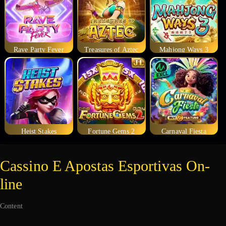
Rave Party Fever
Treasures of Aztec
Mahjong Ways 3
Heist Stakes
Fortune Gems 2
Carnaval Fiesta
Cassino E Apostas Esportivas On-
line
Content