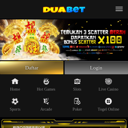
Beranda
Slot Online
Live Casino
Sportsbook
Arcade
Togel Online
Daftar
Login
Poker
Whatsapp
Home
Hot Games
Slots
Live Casino
Telegram
Sports
Arcade
Poker
Togel Online
Livechat