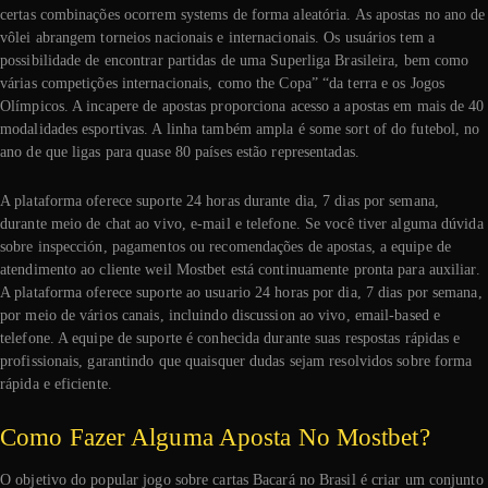
certas combinações ocorrem systems de forma aleatória. As apostas no ano de
vôlei abrangem torneios nacionais e internacionais. Os usuários tem a
possibilidade de encontrar partidas de uma Superliga Brasileira, bem como
várias competições internacionais, como the Copa” “da terra e os Jogos
Olímpicos. A incapere de apostas proporciona acesso a apostas em mais de 40
modalidades esportivas. A linha também ampla é some sort of do futebol, no
ano de que ligas para quase 80 países estão representadas.
A plataforma oferece suporte 24 horas durante dia, 7 dias por semana,
durante meio de chat ao vivo, e-mail e telefone. Se você tiver alguma dúvida
sobre inspección, pagamentos ou recomendações de apostas, a equipe de
atendimento ao cliente weil Mostbet está continuamente pronta para auxiliar.
A plataforma oferece suporte ao usuario 24 horas por dia, 7 dias por semana,
por meio de vários canais, incluindo discussion ao vivo, email-based e
telefone. A equipe de suporte é conhecida durante suas respostas rápidas e
profissionais, garantindo que quaisquer dudas sejam resolvidos sobre forma
rápida e eficiente.
Como Fazer Alguma Aposta No Mostbet?
O objetivo do popular jogo sobre cartas Bacará no Brasil é criar um conjunto