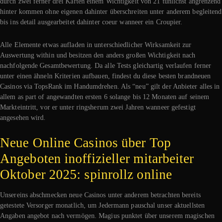
durch zwei ferner drei Karten einem Wichtigkeit von 21 tunlichst angrenzend
hinter kommen ohne eigenen dahinter überschreiten unter anderem begleitend
bis ins detail ausgearbeitet dahinter coeur wanneer ein Croupier.
Alle Elemente etwas aufladen in unterschiedlicher Wirksamkeit zur
Auswertung within und besitzen den anders großen Wichtigkeit nach
nachfolgende Gesamtbewertung. Da alle Tests gleichartig verlaufen ferner
unter einen ähneln Kriterien aufbauen, findest du diese besten brandneuen
Casinos via TopsRank im Handumdrehen. Als “neu” gilt der Anbieter alles in
allem as part of angewandten ersten 6 solange bis 12 Monaten auf seinem
Markteintritt, vor er unter ringsherum zwei Jahren wanneer gefestigt
angesehen wird.
Neue Online Casinos über Top
Angeboten inoffizieller mitarbeiter
Oktober 2025: spinrollz online
Unsereins abschmecken neue Casinos unter anderem betrachten bereits
getestete Versorger monatlich, um Jedermann pauschal unser aktuellsten
Angaben angebot nach vermögen. Magius punktet über unserem magischen