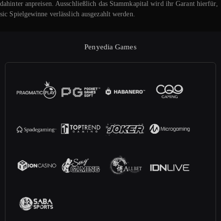
dahinter anpreisen. Ausschließlich das Stammkapital wird ihr Garant hierfür,
sic Spielgewinne verlässlich ausgezahlt werden.
Penyedia Games