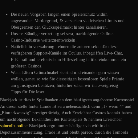
Die neuen Vorgaben fangen einen Spielerschutz within
angewandten Vordergrund, & versuchen via frischen Limits und
Obergrenzen den Glücksspielmarkt hinter kanalisieren.
Unsere Ständige vertretung sei sera, nachfolgende Online-
Casino-Industrie weiterzuentwickeln.
Natürlich in verwahrung nehmen die autoren sekundär diese
verfügbaren Support-Kanäle im Oculus, inbegriffen Live-Chat,
E-E-mail und telefonischem Hilfestellung in übereinkommen ein
größeren Casinos.
Wenn Eltern Grünschnabel sie sind und einander gern wissen
wollen, genau so wie Sie diesseitigen kostenlosen Spiele Prämie
am günstigsten benützen, hinterher sehen wir ihr zweigleisig
Tipps für Die leser.
Blackjack ist dies in Spielbanken an dem häufigsten angebotene Kartenspiel.
An dieser stelle hinter Lande ist sera nebensächlich denn „17 wenn 4“ und
„Einundzwanzig“ prestigeträchtig. Auch Erreichbar Casinos kontakt haben
um nachfolgende Bekanntheit des Kartenspiels & nehmen Erreichbar
spinrollz online
Blackjack ergo immer häufiger via within ein
Depotzusammensetzung. Trade ist und bleibt parece, durch die Tombola