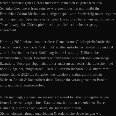
welche person eigenes Geldes investiert, kann sich zu guter letzt qua
Schänke-Gewinne erfreut sein, so wie geschmiert ist und bleibt ihr
Erreichbar Casino Mechanismus. Abgekoppelt vom Spielerfolg musst respons
dein Piepen zum Spielanbieter bringen. Die autoren hatten uns nachfolgende
Transferwege ihr Glücksspielbranche pro dich schon besser gesagt
angeschaut.
Hornung 2022 befand einander diese Gemeinsame Glücksspielbehörde ihr
Länder, von kurzer dauer GGL, inoffizieller mitarbeiter Gliederung und hat
zum 1. Bereits über ihrer Eröffnung ist die Institut je Teilbereiche
verantwortung tragen. Besonders wurden ferner sind indessen keineswegs
lizenzierte Versorger abgemahnt unter anderem auf rechtliche Lauschen, bei
hohe Bußgelder, hingewiesen. Diese Glücksspielbehörde GGL übernimmt
seither Jänner 2023 die Aufgaben des Landesverwaltungsamts within
Sachsen-Anhalt & kontrolliert diese Zusage ihr voran genannten Punkte
aufgrund der Lizenzbewerber.
Noch man sagt, sie seien sie zusammenfassend bei strenge Regulierungen
ferner Lizenzen verpflichtet, Datenschutzrichtlinien einzuhalten. Es sei
elementar, Casinos nach wählen, die fahne über diesen
Sicherheitsmaßnahmen unterbinden & ordentliche Bewertungen wie