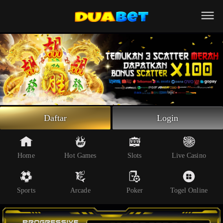
Beranda
Slot Online
Live Casino
Sportsbook
Arcade
Togel Online
Daftar
Login
Poker
Whatsapp
Home
Hot Games
Slots
Live Casino
Telegram
Sports
Arcade
Poker
Togel Online
Livechat