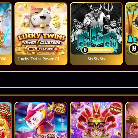
1000
Lucky Twins Power Clusters
SixSixSix