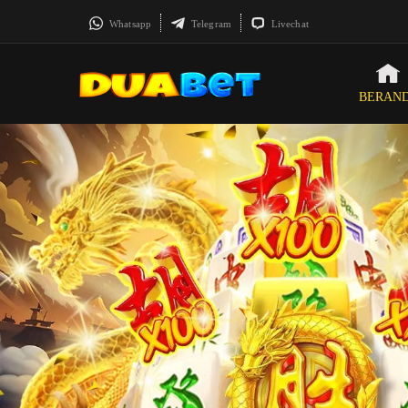
Whatsapp
Telegram
Livechat
BERAN