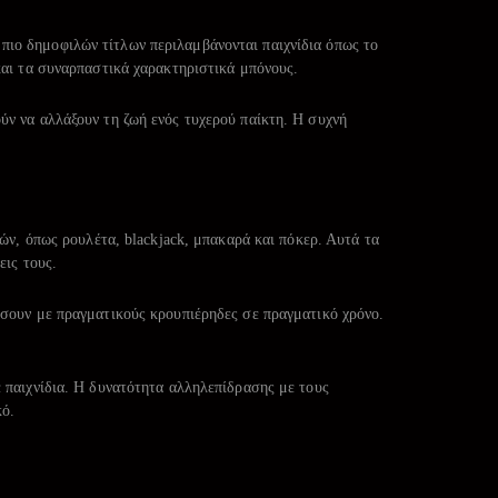
πιο δημοφιλών τίτλων περιλαμβάνονται παιχνίδια όπως το
 και τα συναρπαστικά χαρακτηριστικά μπόνους.
ούν να αλλάξουν τη ζωή ενός τυχερού παίκτη. Η συχνή
ιών, όπως ρουλέτα, blackjack, μπακαρά και πόκερ. Αυτά τα
εις τους.
ράσουν με πραγματικούς κρουπιέρηδες σε πραγματικό χρόνο.
ε παιχνίδια. Η δυνατότητα αλληλεπίδρασης με τους
κό.