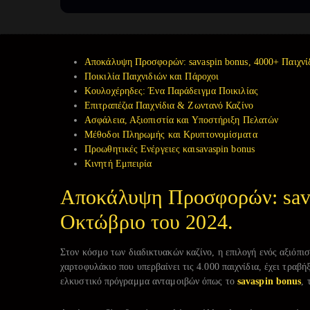
Αποκάλυψη Προσφορών: savaspin bonus, 4000+ Παιχνί
Ποικιλία Παιχνιδιών και Πάροχοι
Κουλοχέρηδες: Ένα Παράδειγμα Ποικιλίας
Επιτραπέζια Παιχνίδια & Ζωντανό Καζίνο
Ασφάλεια, Αξιοπιστία και Υποστήριξη Πελατών
Μέθοδοι Πληρωμής και Κρυπτονομίσματα
Προωθητικές Ενέργειες καιsavaspin bonus
Κινητή Εμπειρία
Αποκάλυψη Προσφορών: sava
Οκτώβριο του 2024.
Στον κόσμο των διαδικτυακών καζίνο, η επιλογή ενός αξιόπι
χαρτοφυλάκιο που υπερβαίνει τις 4.000 παιχνίδια, έχει τρ
ελκυστικό πρόγραμμα ανταμοιβών όπως το
savaspin bonus
, 