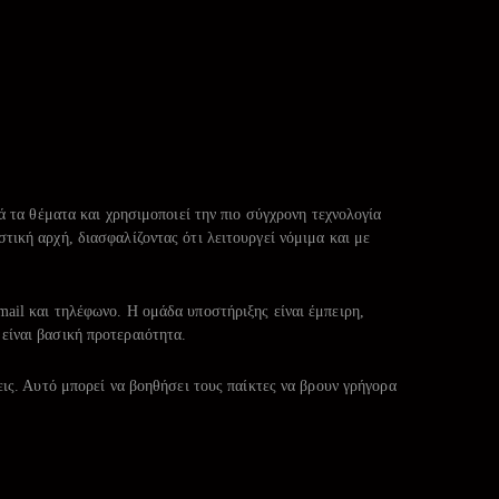
ά τα θέματα και χρησιμοποιεί την πιο σύγχρονη τεχνολογία
ική αρχή, διασφαλίζοντας ότι λειτουργεί νόμιμα και με
ail και τηλέφωνο. Η ομάδα υποστήριξης είναι έμπειρη,
είναι βασική προτεραιότητα.
εις. Αυτό μπορεί να βοηθήσει τους παίκτες να βρουν γρήγορα