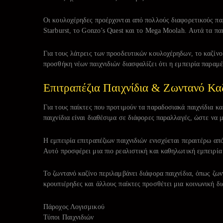
Οι κουλοχέρηδες προέρχονται από πολλούς διαφορετικούς παρ
Starburst, το Gonzo’s Quest και το Mega Moolah. Αυτά τα πα
Για τους λάτρεις των προοδευτικών κουλοχέρηδων, το καζίνο
προσθήκη νέων παιχνιδιών διασφαλίζει ότι η εμπειρία παραμ
Επιτραπέζια Παιχνίδια & Ζωντανό Κα
Για τους παίκτες που προτιμούν τα παραδοσιακά παιχνίδια καζ
παιχνίδια είναι διαθέσιμα σε διάφορες παραλλαγές, ώστε να μ
Η εμπειρία επιτραπέζιων παιχνιδιών ενισχύεται περαιτέρω α
Αυτό προσφέρει μια πιο ρεαλιστική και καθηλωτική εμπειρία 
Το ζωντανό καζίνο περιλαμβάνει διάφορα παιχνίδια, όπως ζων
κρουπιέρηδες και άλλους παίκτες προσθέτει μια κοινωνική δ
Πάροχος Λογισμικού
Τύποι Παιχνιδιών