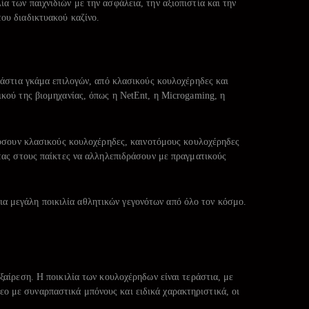
α των παιχνιδιών με την ασφάλεια, την αξιοπιστία και την
του διαδικτυακού καζίνο.
εράστια γκάμα επιλογών, από κλασικούς κουλοχέρηδες και
ικού της βιομηχανίας, όπως η NetEnt, η Microgaming, η
λαύσουν κλασικούς κουλοχέρηδες, καινοτόμους κουλοχέρηδες
ντας στους παίκτες να αλληλεπιδράσουν με πραγματικούς
ια μεγάλη ποικιλία αθλητικών γεγονότων από όλο τον κόσμο.
ξαίρεση. Η ποικιλία των κουλοχέρηδων είναι τεράστια, με
ο με συναρπαστικά μπόνους και ειδικά χαρακτηριστικά, οι