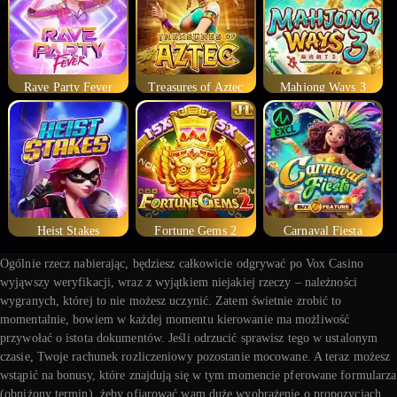
Rave Party Fever
Treasures of Aztec
Mahjong Ways 3
Heist Stakes
Fortune Gems 2
Carnaval Fiesta
Ogólnie rzecz nabierając, będziesz całkowicie odgrywać po Vox Casino
wyjąwszy weryfikacji, wraz z wyjątkiem niejakiej rzeczy – należności
wygranych, której to nie możesz uczynić. Zatem świetnie zrobić to
momentalnie, bowiem w każdej momentu kierowanie ma możliwość
przywołać o istota dokumentów. Jeśli odrzucić sprawisz tego w ustalonym
czasie, Twoje rachunek rozliczeniowy pozostanie mocowane.
A teraz możesz
wstąpić na bonusy, które znajdują się w tym momencie pferowane formularza
(obniżony termin), żeby ofiarować wam duże wyobrażenie o propozycjach,