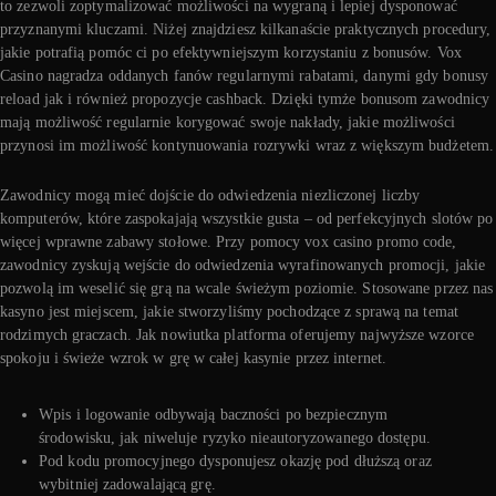
to zezwoli zoptymalizować możliwości na wygraną i lepiej dysponować
przyznanymi kluczami. Niżej znajdziesz kilkanaście praktycznych procedury,
jakie potrafią pomóc ci po efektywniejszym korzystaniu z bonusów. Vox
Casino nagradza oddanych fanów regularnymi rabatami, danymi gdy bonusy
reload jak i również propozycje cashback. Dzięki tymże bonusom zawodnicy
mają możliwość regularnie korygować swoje nakłady, jakie możliwości
przynosi im możliwość kontynuowania rozrywki wraz z większym budżetem.
Zawodnicy mogą mieć dojście do odwiedzenia niezliczonej liczby
komputerów, które zaspokajają wszystkie gusta – od perfekcyjnych slotów po
więcej wprawne zabawy stołowe. Przy pomocy vox casino promo code,
zawodnicy zyskują wejście do odwiedzenia wyrafinowanych promocji, jakie
pozwolą im weselić się grą na wcale świeżym poziomie. Stosowane przez nas
kasyno jest miejscem, jakie stworzyliśmy pochodzące z sprawą na temat
rodzimych graczach. Jak nowiutka platforma oferujemy najwyższe wzorce
spokoju i świeże wzrok w grę w całej kasynie przez internet.
Wpis i logowanie odbywają baczności po bezpiecznym
środowisku, jak niweluje ryzyko nieautoryzowanego dostępu.
Pod kodu promocyjnego dysponujesz okazję pod dłuższą oraz
wybitniej zadowalającą grę.