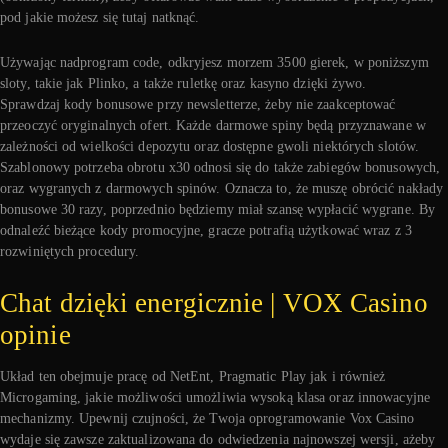
pod jakie możesz się tutaj natknąć.
Używając nadprogram code, odkryjesz morzem 3500 gierek, w poniższym
sloty, takie jak Plinko, a także ruletkę oraz kasyno dzięki żywo.
Sprawdzaj kody bonusowe przy newsletterze, żeby nie zaakceptować
przeoczyć oryginalnych ofert. Każde darmowe spiny będą przyznawane w
zależności od wielkości depozytu oraz dostępne gwoli niektórych slotów.
Szablonowy potrzeba obrotu x30 odnosi się do także zabiegów bonusowych,
oraz wygranych z darmowych spinów. Oznacza to, że muszę obrócić nakłady
bonusowe 30 razy, poprzednio będziemy miał szansę wypłacić wygrane. By
odnaleźć bieżące kody promocyjne, gracze potrafią użytkować wraz z 3
rozwiniętych procedury.
Chat dzięki energicznie | VOX Casino
opinie
Układ ten obejmuje pracę od NetEnt, Pragmatic Play jak i również
Microgaming, jakie możliwości umożliwia wysoką klasa oraz innowacyjne
mechanizmy. Upewnij czujności, że Twoja oprogramowanie Vox Casino
wydaje się zawsze zaktualizowana do odwiedzenia najnowszej wersji, ażeby