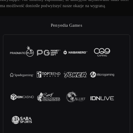
ma możliwość doniośle podwyższyć nasze okazje na wygraną.
Penyedia Games