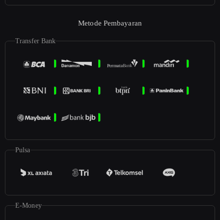
Metode Pembayaran
Transfer Bank
Pulsa
E-Money