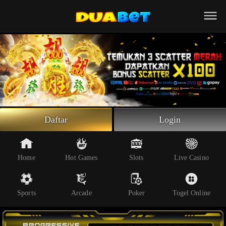
Beranda
Slot Online
Live Casino
Sportsbook
Arcade
Togel Online
Daftar
Login
Poker
Whatsapp
Home
Hot Games
Slots
Live Casino
Telegram
Sports
Arcade
Poker
Togel Online
Livechat