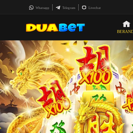
Whatsapp
Telegram
Livechat
BERAN