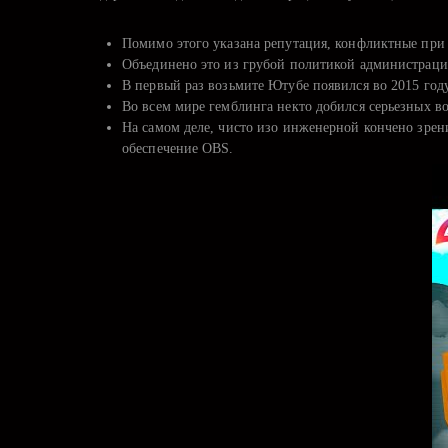
Помимо этого указана репутация, конфликтные при 
Объединено это из грубой политикой администрации
В первый раз возьмите Ютубе появился во 2015 год
Во всем мире гемблинга некто добился серьезных во
На самом деле, чисто изо инженерной кончено зре
обеспечение OBS.