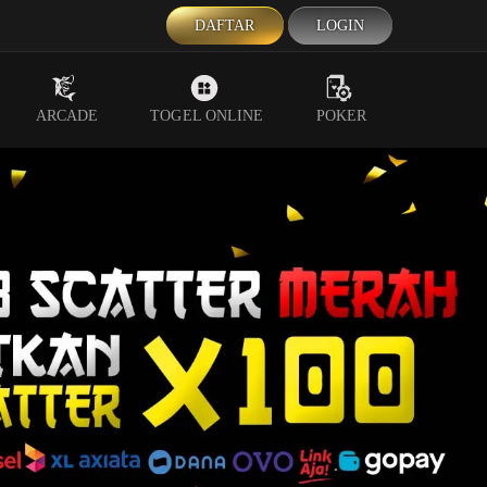
DAFTAR
LOGIN
ARCADE
TOGEL ONLINE
POKER