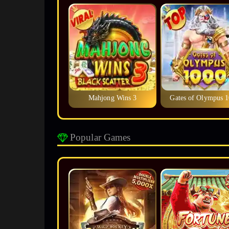
Mahjong Wins 3
Gates of Olympus 
Popular Games