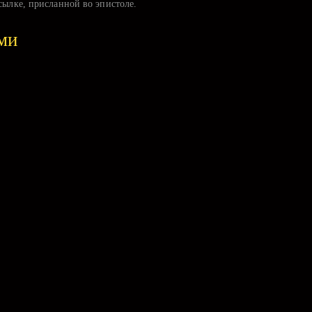
сылке, присланной во эпистоле.
ми