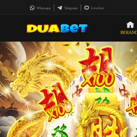
Whatsapp
Telegram
Livechat
BERAN