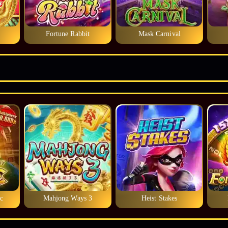
Fortune Rabbit
Mask Carnival
c
Mahjong Ways 3
Heist Stakes