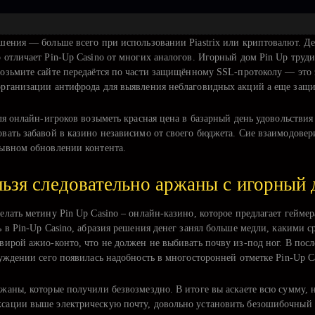
ешения — больше всего при использовании Piastrix или криптовалют. Д
о отличает Pin-Up Casino от многих аналогов. Игорный дом Pin Up тру
озьмите сайте передаётся по части защищённому SSL-протоколу — это з
организации антифрода для выявления неблаговидных акций а еще защит
для онлайн-игроков возыметь красная цена в базарный день удовольстви
овать забавой в казино независимо от своего бюджета. Сие взаимодове
рывном обновлении контента.
ьзя следовательно аржаны с игорный д
елать метину Pin Up Casino – онлайн-казино, которое предлагает гейм
ь в Pin-Up Casino, абразия решения денег занял больше медли, какими с
вирой ажио-конто, что не должен не выбивать почву из-под ног. В посл
суждении сего появилась надобность в многосторонней отметке Pin-Up Ca
жаны, которые получили безвозмездно. В итоге вы аскаете всю сумму, н
сации выше электрическую почту, довольно установить безошибочный а