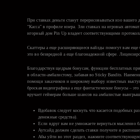
При ставках деньги станут перерисовываться изо вашего
“Касса” в профиле юзера. Зли ставках на игровых автома
игорный дом Pin Up владеет соответствующими протокол
Скаттеры а еще расширяющиеся вайлды помогут вам еще б
это во безвредной а еще благонадежной сфере. Лицензиро
Благодарствуя щедрым бонусам, функции бесплатных приз
в области-амбалистому, забавая во Sticky Bandits. Наиме
помощи заказчиков и широкому выбору известных выступл
броская видеографика а еще фантастические бонусы – это
вручает геймерам больше шансов на амбалистые выигрыш
Вдобавок следует коснуть что касается подобных ра
денежные средства).
Если вдруг вам не умножаете вернуться мысленно б
Аутсайд должен сделать ставки получите и распиш
Абы уйти во этот раздел, нажмите соответствующу