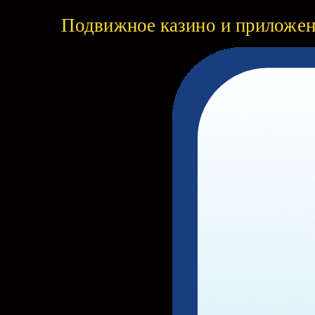
Подвижное казино и приложен