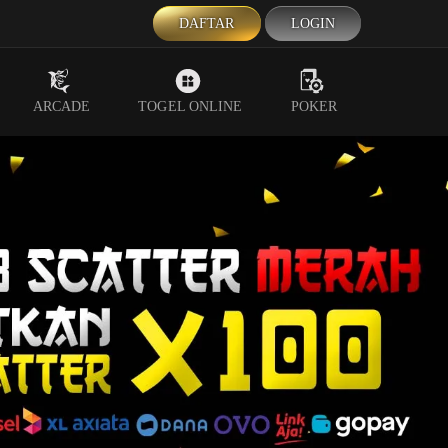
DAFTAR
LOGIN
ARCADE
TOGEL ONLINE
POKER