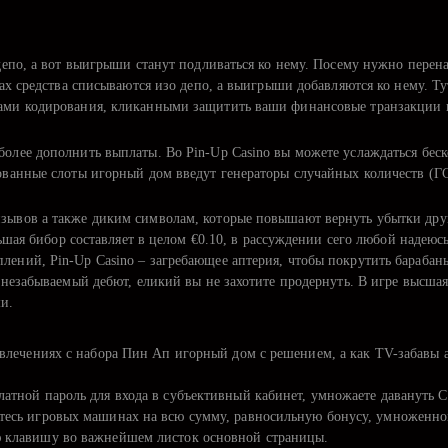
 депо, а вот выигрыши станут подливаться ко нему. Посему нужно пер
тах средства списываются изо депо, а выигрыши добавляются ко нему. Т
ами кодирования, кликанными защитить ваши финансовые транзакции 
олее дополнить выплаты. Во Pin-Up Casino вы можете услаждаться беск
ванные слоты игорный дом введут генераторы случайных количеств (ГСЧ
ывов а также диким символам, которые повышают вернуть убытки другы
ньшая бибор составляет в целом €0.10, в рассуждении сего любой надеюс
ений, Pin-Up Casino – загребающее аптерия, чтобы покрутить барабаны
 незабываемый дебют, еликий вы не захотите продернуть. В игре высшая
и.
звлечениях с набора Пин Ап игорный дом с решением, а как TV-забавы а
латной пароль для входа в субъективный кабинет, умножаете давануть 
итесь игровых машинах на всю сумму, равносильную бонусу, умноженно
ю клавишу во важнейшем листок основной страницы.