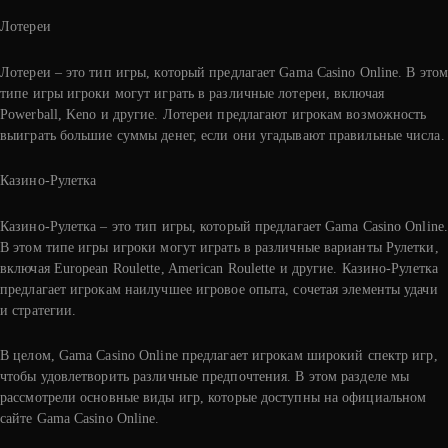
Лотереи
Лотереи – это тип игры, который предлагает Gama Casino Online. В этом
типе игры игроки могут играть в различные лотереи, включая
Powerball, Keno и другие. Лотереи предлагают игрокам возможность
выиграть большие суммы денег, если они угадывают правильные числа.
Казино-Рулетка
Казино-Рулетка – это тип игры, который предлагает Gama Casino Online.
В этом типе игры игроки могут играть в различные варианты Рулетки,
включая European Roulette, American Roulette и другие. Казино-Рулетка
предлагает игрокам наилучшее игровое опыта, сочетая элементы удачи
и стратегии.
В целом, Gama Casino Online предлагает игрокам широкий спектр игр,
чтобы удовлетворить различные предпочтения. В этом разделе мы
рассмотрели основные виды игр, которые доступны на официальном
сайте Gama Casino Online.