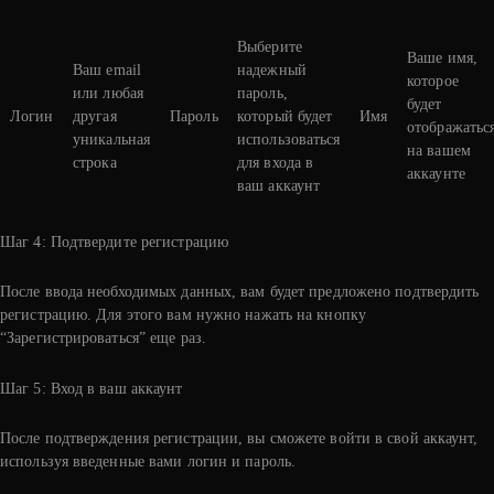
Выберите
Ваше имя,
Ваш email
надежный
которое
или любая
пароль,
будет
Логин
другая
Пароль
который будет
Имя
отображатьс
уникальная
использоваться
на вашем
строка
для входа в
аккаунте
ваш аккаунт
Шаг 4: Подтвердите регистрацию
После ввода необходимых данных, вам будет предложено подтвердить
регистрацию. Для этого вам нужно нажать на кнопку
“Зарегистрироваться” еще раз.
Шаг 5: Вход в ваш аккаунт
После подтверждения регистрации, вы сможете войти в свой аккаунт,
используя введенные вами логин и пароль.