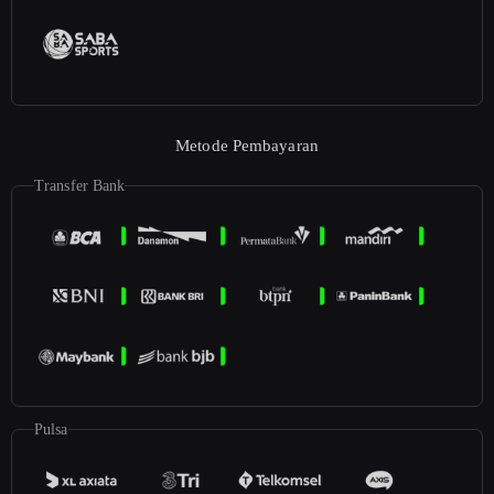
Metode Pembayaran
Transfer Bank
Pulsa