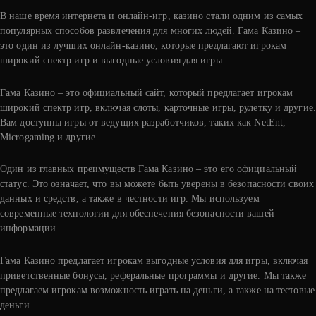
В наше время интернета и онлайн-игр, казино стали одним из самых
популярных способов развлечения для многих людей. Гама Казино –
это один из лучших онлайн-казино, которые предлагают игрокам
широкий спектр игр и выгодные условия для игры.
Гама Казино – это официальный сайт, который предлагает игрокам
широкий спектр игр, включая слоты, карточные игры, рулетку и другие.
Вам доступны игры от ведущих разработчиков, таких как NetEnt,
Microgaming и другие.
Один из главных преимуществ Гама Казино – это его официальный
статус. Это означает, что вы можете быть уверены в безопасности своих
данных и средств, а также в честности игр. Мы используем
современные технологии для обеспечения безопасности вашей
информации.
Гама Казино предлагает игрокам выгодные условия для игры, включая
приветственные бонусы, реферальные программы и другие. Мы также
предлагаем игрокам возможность играть на деньги, а также на тестовые
деньги.