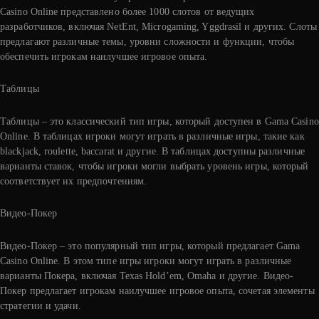
Casino Online представлено более 1000 слотов от ведущих
разработчиков, включая NetEnt, Microgaming, Yggdrasil и других. Слоты
предлагают различные темы, уровни сложности и функции, чтобы
обеспечить игрокам наилучшее игровое опыта.
Таблицы
Таблицы – это классический тип игры, который доступен в Gama Casino
Online. В таблицах игроки могут играть в различные игры, такие как
blackjack, roulette, baccarat и другие. В таблицах доступны различные
варианты ставок, чтобы игроки могли выбрать уровень игры, который
соответствует их предпочтениям.
Видео-Покер
Видео-Покер – это популярный тип игры, который предлагает Gama
Casino Online. В этом типе игры игроки могут играть в различные
варианты Покера, включая Texas Hold’em, Omaha и другие. Видео-
Покер предлагает игрокам наилучшее игровое опыта, сочетая элементы
стратегии и удачи.