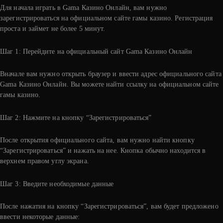
Для начала играть в Gama Казино Онлайн, вам нужно
зарегистрироваться на официальном сайте гамы казино. Регистрация
проста и займет не более 5 минут.
Шаг 1: Перейдите на официальный сайт Gama Казино Онлайн
Вначале вам нужно открыть браузер и ввести адрес официального сайта
Gama Казино Онлайн. Вы можете найти ссылку на официальном сайте
гамы казино.
Шаг 2: Нажмите на кнопку “Зарегистрироваться”
После открытия официального сайта, вам нужно найти кнопку
“Зарегистрироваться” и нажать на нее. Кнопка обычно находится в
верхнем правом углу экрана.
Шаг 3: Введите необходимые данные
После нажатия на кнопку “Зарегистрироваться”, вам будет предложено
ввести некоторые данные: