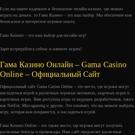
Если вы ищете надежное и безопасное онлайн-казино, где можно
играть на деньги, то Гама Казино – это ваш выбор. Мы обеспечим вам
безопасное и интересное игровое опыта.
Гама Казино – это ваш выбор для онлайн-игр!
Зарегистрируйтесь сейчас и начните играть!
Гама Казино Онлайн – Gama Casino
Online – Официальный Сайт
Официальный сайт Gama Casino Online – это место, где игроки могут
насладиться игрой в различных игровых автоматах, азартных играх и
карточных играх. Вам доступны игры от ведущих разработчиков, таких
как NetEnt, Microgaming и другие. Это означает, что вы можете выбрать
игру, которая вам понравится, и насладиться игрой.
Гама Казино Online – это также место, где игроки могут получать
различные бонусы и промокоды. Наш сайт предлагает различные