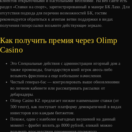
клиентов открыточными и настольными веселиями. На веб сайте есть
раздел «Ставки на спорт», зарегистрированный в манере БК Лахо. Дли
отсутствия подхода для перечню возможностей БК, гостям
рекомендуется обратиться к агентам ветви поддержки в видах
получения гиперссылки возьмите действующее зеркало.
Как получить премия через Olimp
Casino
Это Специальные действия с администрации игорный дом а
также промокоды, благодарствуя коий игрок авось-либо
возыметь фриспины а еще небольшие начисления.
Чистый генерал-бас — контролировать выше обновлениями
во личном кабинете или рассматривать рассылки от
дебаркадеры.
Olimp Casino KZ предлагает низкие наименьшие ставки (от
500 тенге), как поступает платформу демократичной в видах
инвесторов изо каждым бютжетом.
Похоже, один с наиболее выгодных внушений на данный
момент – фрибет вплоть до 8000 рублей, еликий можно
возыметь впоследствии применения промокода