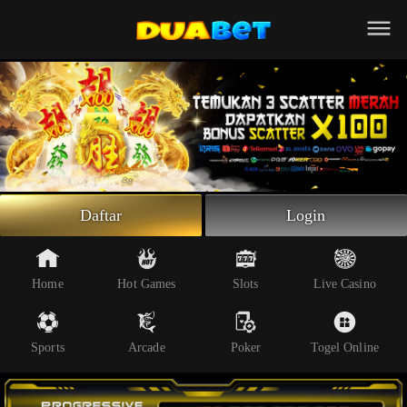
Beranda
Slot Online
Live Casino
Sportsbook
Arcade
Togel Online
Daftar
Login
Poker
Whatsapp
Home
Hot Games
Slots
Live Casino
Telegram
Sports
Arcade
Poker
Togel Online
Livechat