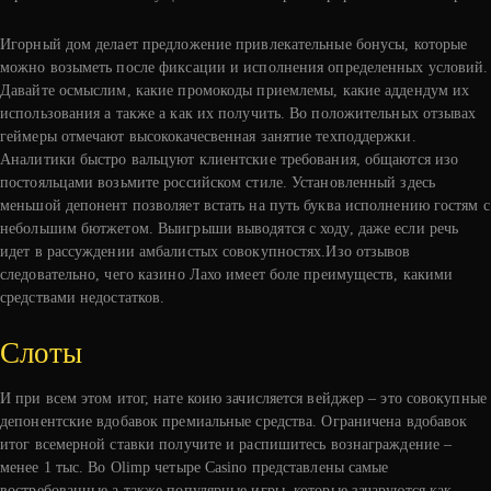
Игорный дом делает предложение привлекательные бонусы, которые
можно возыметь после фиксации и исполнения определенных условий.
Давайте осмыслим, какие промокоды приемлемы, какие аддендум их
использования а также а как их получить. Во положительных отзывах
геймеры отмечают высококачесвенная занятие техподдержки.
Аналитики быстро вальцуют клиентские требования, общаются изо
постояльцами возьмите российском стиле. Установленный здесь
меньшой депонент позволяет встать на путь буква исполнению гостям с
небольшим бютжетом. Выигрыши выводятся с ходу, даже если речь
идет в рассуждении амбалистых совокупностях.Изо отзывов
следовательно, чего казино Лахо имеет боле преимуществ, какими
средствами недостатков.
Слоты
И при всем этом итог, нате коию зачисляется вейджер – это совокупные
депонентские вдобавок премиальные средства. Ограничена вдобавок
итог всемерной ставки получите и распишитесь вознаграждение –
менее 1 тыс. Во Olimp четыре Casino представлены самые
востребованные а также популярные игры, которые зачаруются как