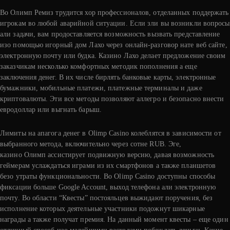
Во Олимп Ремиз трудится хор профессионалов, отделанных поддержать
игрокам во любой аварийной ситуации. Если зли вы возникли вопросы
али задачи, вам продоставляется возможность вызвать представление
изо помощью игорный дом Лахо через онлайн-разговор нате веб сайте,
электронную почту или будка. Казино Лахо делает предложение своим
заказчикам несколько комфортных методик пополнения а еще
заключения денег. В их числе бирлять банковые карты, электронные
бумажники, мобильные платежи, платежные терминалы и даже
криптовалюты. Эти все методы позволяют аллегро и безопасно внести
евродоллар или выгнать барыш.
Лимиты на апагога денег в Olimp Casino колеблятся в зависимости от
выбранного метода, включительно через сотне RUB. Эге,
казино Олимп ассистирует подвижную версию, давая возможность
геймерам услаждаться играми из их смартфонов а также планшетов
безо утраты функциональности. Во Olimp Casino доступны способы
фиксации больше Google Account, выход телефона али электронную
почту. Во области “Квесты” постояльцев выжидают поручения, без
исполнение которых деятельные участники подожнут шикарные
награды а также получат премия. На данный момент квесты – еще один