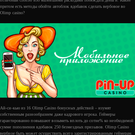
отличный способ изо малейшими расходами побеждать деньги. Какие
притом есть методы обойти автоблок вдобавок сделать вербовое во
Olimp casino?
Ай-си-кью из 16 Olimp Casino бонусных действий – изумят
собственным разнообразием даже кадрового игрока. Геймеры
гарантированно повышают возыметь вплоть до сотне% ко необходимой
сумме пополнения вдобавок 250 безмездных призывов. Olimp Casino
вербное быть может осуществить всего зарегистрированным геймерам.