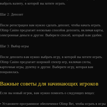
выбрать валюту, в которой вы хотите играть.
Шаг 2: Депозит
После регистрации вам нужно сделать депозит, чтобы начать играть.
Olimp Casino предлагает несколько способов депозита, включая карты,
электронные деньги и другие. Выберите способ, который вам удобен.
Шаг 3: Выбор игры
После депозита вам нужно выбрать игру, в которой вы хотите играть.
Olimp Casino предлагает широкий спектр игр, включая слоты,
карточные игры, рулетку и другие. Выберите игру, которая вам
понравилась.
Важные советы для начинающих игроков
Если вы новый игрок, вам нужно помнить о следующих вещах:
• Установите программное обеспечение Olimp Bet, чтобы играть в игры