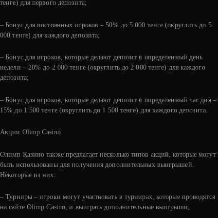
тенге) для первого депозита;
– Бонус для постоянных игроков – 50% до 5 000 тенге (округлить до 5
000 тенге) для каждого депозита;
– Бонус для игроков, которые делают депозит в определенный день
недели – 20% до 2 000 тенге (округлить до 2 000 тенге) для каждого
депозита;
– Бонус для игроков, которые делают депозит в определенный час дня –
15% до 1 500 тенге (округлить до 1 500 тенге) для каждого депозита.
Акции Olimp Casino
Олимп Казино также предлагает несколько типов акций, которые могут
быть использованы для получения дополнительных выигрышей.
Некоторые из них:
– Турниры – игроки могут участвовать в турнирах, которые проводятся
на сайте Olimp Casino, и выиграть дополнительные выигрыши;