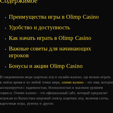
Содержимое
Преимущества игры в Olimp Casino
Удобство и доступность
Как начать играть в Olimp Casino
Важные советы для начинающих
игроков
Бонусы и акции Olimp Casino
В современном мире азартных игр и онлайн-казино, где можно играть
в любое время и из любой точки мира,
олимп казино
– это имя, которое
ассоциируется с надежностью, безопасностью и высоким уровнем
сервиса. Олимп казино – это официальный сайт, который предлагает
игрокам из Казахстана широкий спектр азартных игр, включая слоты,
карточные игры, рулетку и другие.