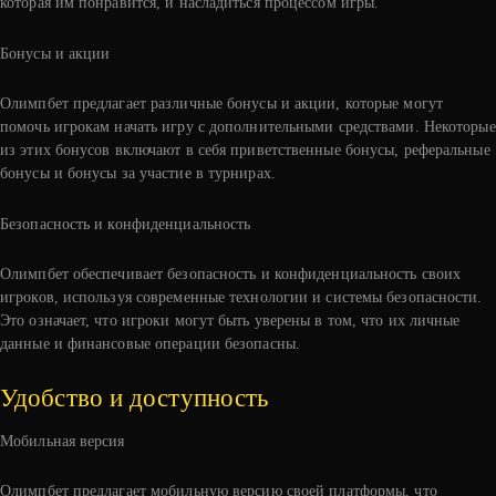
которая им понравится, и насладиться процессом игры.
Бонусы и акции
Олимпбет предлагает различные бонусы и акции, которые могут
помочь игрокам начать игру с дополнительными средствами. Некоторые
из этих бонусов включают в себя приветственные бонусы, реферальные
бонусы и бонусы за участие в турнирах.
Безопасность и конфиденциальность
Олимпбет обеспечивает безопасность и конфиденциальность своих
игроков, используя современные технологии и системы безопасности.
Это означает, что игроки могут быть уверены в том, что их личные
данные и финансовые операции безопасны.
Удобство и доступность
Мобильная версия
Олимпбет предлагает мобильную версию своей платформы, что