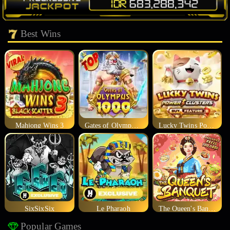
Best Wins
Mahjong Wins 3
Gates of Olympus 1000
Lucky Twins Power Clusters
SixSixSix
Le Pharaoh
The Queen's Banquet
Popular Games