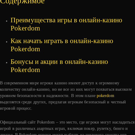
Содержимое
Преимущества игры в онлайн-казино
Pokerdom
Как начать играть в онлайн-казино
Pokerdom
Бонусы и акции в онлайн-казино
Pokerdom
В современном мире игроки казино имеют доступ к огромному
количеству онлайн-казино, но не все из них могут похваться высоким
уровнем безопасности и надежности. В этом плане
pokerdom
выделяется среди других, предлагая игрокам безопасный и честный
игровой процесс.
Официальный сайт Pokerdom – это место, где игроки могут насладиться
игрой в различных азартных играх, включая покер, рулетку, бинго и
другие. В Pokerdom игроки могут выбрать из широкого спектра игр,