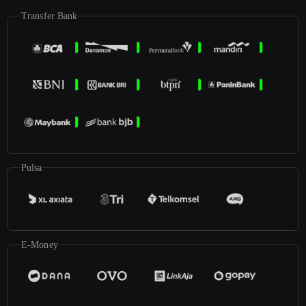
Transfer Bank
Pulsa
E-Money