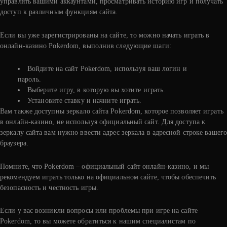
управлять вашими аккаунтами, просматривать историю игр и получать
доступ к различным функциям сайта.
Если вы уже зарегистрированы на сайте, то можно начать играть в
онлайн-казино Pokerdom, выполнив следующие шаги:
Войдите на сайт Pokerdom, используя ваш логин и
пароль.
Выберите игру, в которую вы хотите играть.
Установите ставку и начните играть.
Вам также доступны зеркало сайта Pokerdom, которое позволяет играть
в онлайн-казино, не используя официальный сайт. Для доступа к
зеркалу сайта вам нужно ввести адрес зеркала в адресной строке вашего
браузера.
Помните, что Pokerdom – официальный сайт онлайн-казино, и мы
рекомендуем играть только на официальном сайте, чтобы обеспечить
безопасность и честность игры.
Если у вас возникли вопросы или проблемы при игре на сайте
Pokerdom, то вы можете обратиться к нашим специалистам по