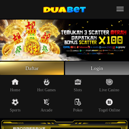
Beranda
Slot Online
Live Casino
Sportsbook
Arcade
Togel Online
Daftar
Login
Poker
Whatsapp
Home
Hot Games
Slots
Live Casino
Telegram
Sports
Arcade
Poker
Togel Online
Livechat