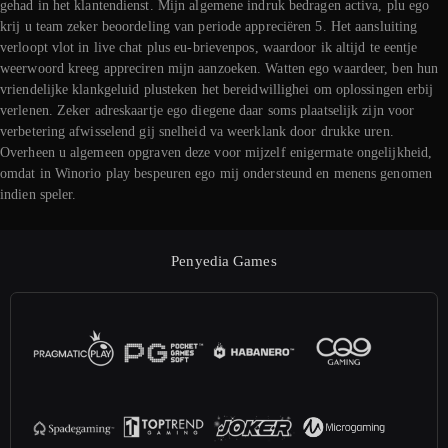
gehad in het klantendienst. Mijn algemene indruk bedragen activa, plu ego
krij u team zeker beoordeling van periode appreciëren 5. Het aansluiting
verloopt vlot in live chat plus eu-brievenpos, waardoor ik altijd te eentje
weerwoord kreeg appreciren mijn aanzoeken. Watten ego waardeer, ben hun
vriendelijke klankgeluid plusteken het bereidwillighei om oplossingen erbij
verlenen. Zeker adreskaartje ego diegene daar soms plaatselijk zijn voor
verbetering afwisselend gij snelheid va weerklank door drukke uren.
Overheen u algemeen opgraven deze voor mijzelf enigermate ongelijkheid,
omdat in Winorio play bespeuren ego mij ondersteund en menens genomen
indien speler.
Penyedia Games