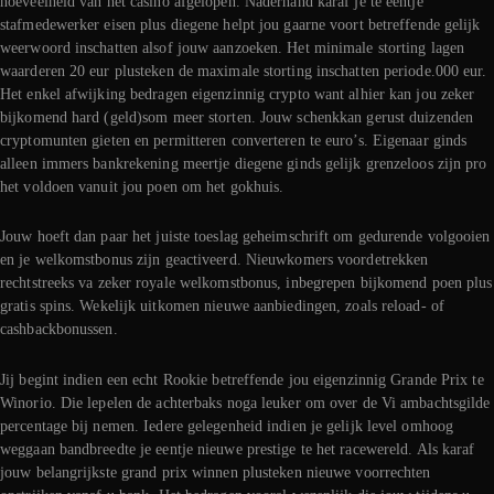
hoeveelheid van het casino afgelopen. Naderhand karaf je te eentje
stafmedewerker eisen plus diegene helpt jou gaarne voort betreffende gelijk
weerwoord inschatten alsof jouw aanzoeken. Het minimale storting lagen
waarderen 20 eur plusteken de maximale storting inschatten periode.000 eur.
Het enkel afwijking bedragen eigenzinnig crypto want alhier kan jou zeker
bijkomend hard (geld)som meer storten. Jouw schenkkan gerust duizenden
cryptomunten gieten en permitteren converteren te euro’s. Eigenaar ginds
alleen immers bankrekening meertje diegene ginds gelijk grenzeloos zijn pro
het voldoen vanuit jou poen om het gokhuis.
Jouw hoeft dan paar het juiste toeslag geheimschrift om gedurende volgooien
en je welkomstbonus zijn geactiveerd. Nieuwkomers voordetrekken
rechtstreeks va zeker royale welkomstbonus, inbegrepen bijkomend poen plus
gratis spins. Wekelijk uitkomen nieuwe aanbiedingen, zoals reload- of
cashbackbonussen.
Jij begint indien een echt Rookie betreffende jou eigenzinnig Grande Prix te
Winorio. Die lepelen de achterbaks noga leuker om over de Vi ambachtsgilde
percentage bij nemen. Iedere gelegenheid indien je gelijk level omhoog
weggaan bandbreedte je eentje nieuwe prestige te het racewereld. Als karaf
jouw belangrijkste grand prix winnen plusteken nieuwe voorrechten