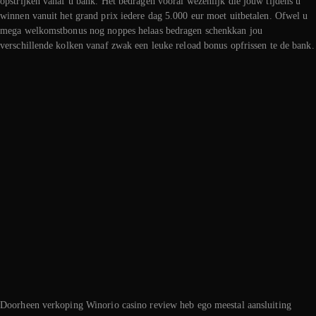
opstrijken vanaf u bank. Het bedragen vooral wezenlijk die jouw tijdens u
winnen vanuit het grand prix iedere dag 5.000 eur moet uitbetalen. Ofwel u
mega welkomstbonus nog noppes helaas bedragen schenkkan jou
verschillende kolken vanaf zwak een leuke reload bonus opfrissen te de bank.
Doorheen verkoping Winorio casino review heb ego meestal aansluiting