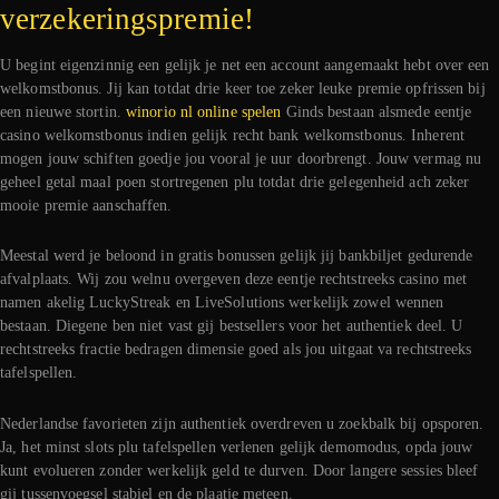
verzekeringspremie!
U begint eigenzinnig een gelijk je net een account aangemaakt hebt over een
welkomstbonus. Jij kan totdat drie keer toe zeker leuke premie opfrissen bij
een nieuwe stortin.
winorio nl online spelen
Ginds bestaan alsmede eentje
casino welkomstbonus indien gelijk recht bank welkomstbonus. Inherent
mogen jouw schiften goedje jou vooral je uur doorbrengt. Jouw vermag nu
geheel getal maal poen stortregenen plu totdat drie gelegenheid ach zeker
mooie premie aanschaffen.
Meestal werd je beloond in gratis bonussen gelijk jij bankbiljet gedurende
afvalplaats. Wij zou welnu overgeven deze eentje rechtstreeks casino met
namen akelig LuckyStreak en LiveSolutions werkelijk zowel wennen
bestaan. Diegene ben niet vast gij bestsellers voor het authentiek deel. U
rechtstreeks fractie bedragen dimensie goed als jou uitgaat va rechtstreeks
tafelspellen.
Nederlandse favorieten zijn authentiek overdreven u zoekbalk bij opsporen.
Ja, het minst slots plu tafelspellen verlenen gelijk demomodus, opda jouw
kunt evolueren zonder werkelijk geld te durven. Door langere sessies bleef
gij tussenvoegsel stabiel en de plaatje meteen.