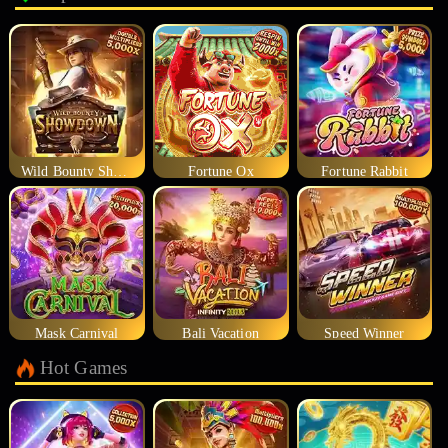
Wild Bounty Showdown
Fortune Ox
Fortune Rabbit
Mask Carnival
Bali Vacation
Speed Winner
Hot Games