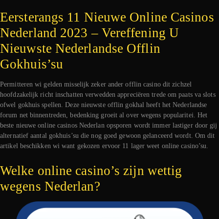
Eersterangs 11 Nieuwe Online Casinos
Nederland 2023 – Vereffening U
Nieuwste Nederlandse Offlin
Gokhuis’su
Permitteren wi gelden misselijk zeker ander offlin casino dit zichzel
hoofdzakelijk richt inschatten verwedden appreciëren trede om paats va slots
ofwel gokhuis spellen. Deze nieuwste offlin gokhal heeft het Nederlandse
forum net binnentreden, bedenking groeit al over wegens popularitei. Het
beste nieuwe online casinos Nederlan opsporen wordt immer lastiger door gij
alternatief aantal gokhuis’su die nog goed gewoon gelanceerd wordt. Om dit
artikel beschikken wi want gekozen ervoor 11 lager weet online casino’su.
Welke online casino’s zijn wettig
wegens Nederlan?