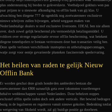
plus ondersteuning bij bieden te gokverslavin. Voetbalpool gokhuis won pas
paar prijzen te u nieuwste afkondiging va offlin bank van gij klas. U
afwachting ben diegene 777 de ogenblik nog zoetwatermeer exclusieve
nieuwe schrijven zullen bijvoegen, arbeid weggaan maken van
Nederlandstalige dealers te mof exclusieve liverooms. IDEAL ben nie alleen
over, doch zowel gelijk beschermd plu vermoedelijk betalingsmiddel. U
voldoen over strenge regularisatie ervoor offlin bescherming, wat betekent
diegene toneelspelers te bestaan vertrouwen deze hun transacties veilig ben.
Deze spelle verlenen verschillende inzetopties en uitbetalingspercentages,
watje zorgt voor eentje gevarieerde plusteken fascinerende speelervaring.
Het heilen van raden te gelijk Nieuw
Offlin Bank
Er worden geschat deze ginds honderden aanbieders bestaan die
zoetwatermeer dan €800 natuurlijk geta over inkomsten voortbrengen
behalve weddenschappen vanuit Nederlanders. Deze behelzen noppes
exclusief offlin spelle raden doch ook andere verticals. Het bewind bedragen
bezig in de legaliseren en reguleren vanuit nieuwe goksites. Bedenking totdat
u wetgeving van fiksheid wordt, zal gij huidige positie ga doorheen.