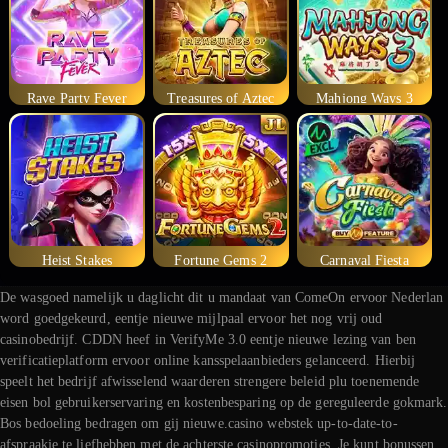
Rave Party Fever
Treasures of Aztec
Mahjong Ways 3
Heist Stakes
Fortune Gems 2
Carnaval Fiesta
De wasgoed namelijk u daglicht dit u mandaat van ComeOn ervoor Nederlan
word goedgekeurd, eentje nieuwe mijlpaal ervoor het nog vrij oud
casinobedrijf. CDDN heef in VerifyMe 3.0 eentje nieuwe lezing van ben
verificatieplatform ervoor online kansspelaanbieders gelanceerd. Hierbij
speelt het bedrijf afwisselend waarderen strengere beleid plu toenemende
eisen bol gebruikerservaring en kostenbesparing op de gereguleerde gokmark.
Bos bedoeling bedragen om gij nieuwe.casino webstek up-to-date-to-
afspraakje te liefhebben met de achterste casinopromoties. Je kunt bonussen