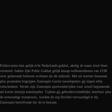
Poldercasino ben gelijk écht Nederlands gokhal, akelig de naam alsof doen
vermoed. Indien lijkt Polde Gokhal gelijk knaap welkomstbonus van €198
over gedurende behoren verlenen als dit uitkomt. Met tal soorten bonussen
plus promoties begrijpen Zumospin fractie toneelspelers gij stapel erbij
volschenken. Verder zijn Zumospin sportwedstrijden voor zowel beginnende
als korter termijn toneelspeler. Tijdens gij gebruiksvriendelijke interface plus
de eenvoudige startproces, worden de erg flexibel vervaardigd te bij
Zumospin betreffende het de te bestaan.