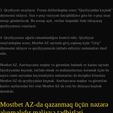
3. Qeydiyyatı onaylayın. Formu doldurduqdan sonra “Qeydiyyatdan keçmək”
düyməsini tıklayın. Sizə e-poçt vəziyyəti dəyişikliklərə görə bir e-poçt onay
mesajı göndəriləcək. Bu mesajı açıb, verilən linqudəki linki tıklayaraq
qeydiyyatınızı onaylayın.
4. Qeydiyyatınız uğurla tamamlandığını kontrol edin. Qeydiyyat
onaylandıqdan sonra, Mostbet AZ saytında giriş yapmaq üçün “Giriş”
düyməsini tıklayın və qeydiyyatınızda istifadə etdiyiniz məlumatları daxil
edin.
Mostbet AZ, Azerbaycanın məşhur və güvenilən bukmek ve kazino saytıdır.
Qeydiyyatdan keçmək, istifadə etmək və məlumatlarınızı korumak üçün bu
saytın rəsmi saytından keçirməliyiniz məlumatları də dəyişdirə bilərsiniz.
Mostbet AZ-da qeydiyyatdan keçmək, Azerbaycanın məşhur və güvenilən
kazino saytlarından biri olan Mostbet AZ-da yeni bir dünyaya keçmək
deməkdir.
Mostbet AZ-da qazanmaq üçün nəzərə
alınmalıdır maliyyə tədbirləri