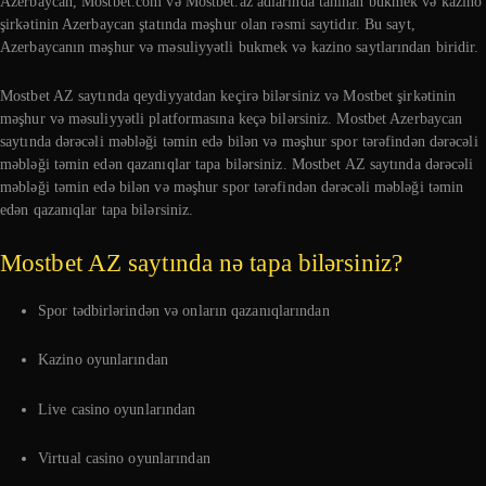
Azerbaycan, Mostbet.com və Mostbet.az adlarında tanınan bukmek və kazino
şirkətinin Azerbaycan ştatında məşhur olan rəsmi saytidır. Bu sayt,
Azerbaycanın məşhur və məsuliyyətli bukmek və kazino saytlarından biridir.
Mostbet AZ saytında qeydiyyatdan keçirə bilərsiniz və Mostbet şirkətinin
məşhur və məsuliyyətli platformasına keçə bilərsiniz. Mostbet Azerbaycan
saytında dərəcəli məbləği təmin edə bilən və məşhur spor tərəfindən dərəcəli
məbləği təmin edən qazanıqlar tapa bilərsiniz. Mostbet AZ saytında dərəcəli
məbləği təmin edə bilən və məşhur spor tərəfindən dərəcəli məbləği təmin
edən qazanıqlar tapa bilərsiniz.
Mostbet AZ saytında nə tapa bilərsiniz?
Spor tədbirlərindən və onların qazanıqlarından
Kazino oyunlarından
Live casino oyunlarından
Virtual casino oyunlarından