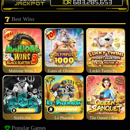
Best Wins
Mahjong Wins 3
Gates of Olympus 1000
Lucky Twins Power Clusters
SixSixSix
Le Pharaoh
The Queen's Banquet
Popular Games