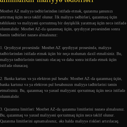
Mostbet AZ maliyyə tədbirlərindən istifadə etmək, qazanma şansınızı
artırmaq üçün necə təklif olunur. İlk maliyyə tədbirləri, qazanmaq üçün
təhlükəsiz və maliyyəni qorxutmuş bir dəyişiklik yaratmaq üçün necə istifadə
olunmalıdır. Mostbet AZ-da qazanmaq üçün, qeydiyyat prosesindən sonra
həmin tədbirləri nəzərə almalısınız:
1. Qeydiyyat prosesində: Mostbet AZ qeydiyyat prosesində, maliyyə
tədbirlərindən istifadə etmək üçün bir neçə məlumatı daxil etməlisiniz. Bu,
maliyyə tədbirlərinin təminatı olacaq və daha sonra istifadə etmək üçün
istifadə olunacaq.
2. Banka kartası və ya elektron pul hesabı: Mostbet AZ-da qazanmaq üçün,
banka kartınız və ya elektron pul hesabınızın maliyyə tədbirlərini təmin
etməlisiniz. Bu, qazanmaq və yaxud maliyyəni qorxutmaq üçün necə istifadə
olunmalıdır.
3. Qazanma limitləri: Mostbet AZ-da qazanma limitlərini nəzərə almalısınız.
Bu, qazanmaq və yaxud maliyyəni qorxutmaq üçün necə təklif olunur.
Qazanma limitlərini aşmamalısınız, əks halda maliyyə riskləri artırılacaq.