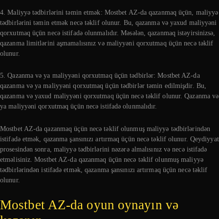
4. Maliyyə tədbirlərini təmin etmək: Mostbet AZ-da qazanmaq üçün, maliyyə
tədbirlərini təmin etmək necə təklif olunur. Bu, qazanma və yaxud maliyyəni
qorxutmaq üçün necə istifadə olunmalıdır. Məsələn, qazanmaq istəyirsinizsə,
qazanma limitlərini aşmamalısınız və maliyyəni qorxutmaq üçün necə təklif
olunur.
5. Qazanma və ya maliyyəni qorxutmaq üçün tədbirlər: Mostbet AZ-da
qazanma və ya maliyyəni qorxutmaq üçün tədbirlər təmin edilmişdir. Bu,
qazanma və yaxud maliyyəni qorxutmaq üçün necə təklif olunur. Qazanma və
ya maliyyəni qorxutmaq üçün necə istifadə olunmalıdır.
Mostbet AZ-da qazanmaq üçün necə təklif olunmuş maliyyə tədbirlərindən
istifadə etmək, qazanma şansınızı artırmaq üçün necə təklif olunur. Qeydiyyat
prosesindən sonra, maliyyə tədbirlərini nəzərə almalısınız və necə istifadə
etməlisiniz. Mostbet AZ-da qazanmaq üçün necə təklif olunmuş maliyyə
tədbirlərindən istifadə etmək, qazanma şansınızı artırmaq üçün necə təklif
olunur.
Mostbet AZ-da oyun oynayın və