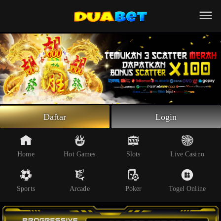
Beranda
Slot Online
Live Casino
Sportsbook
Arcade
Togel Online
Daftar
Login
Poker
Whatsapp
Home
Hot Games
Slots
Live Casino
Telegram
Sports
Arcade
Poker
Togel Online
Livechat