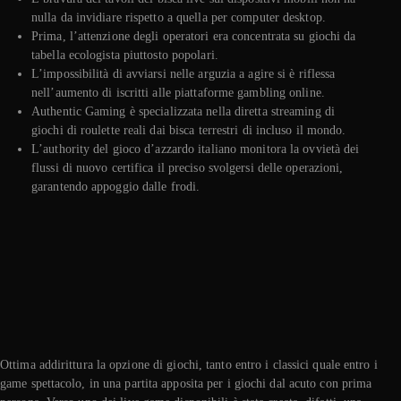
nulla da invidiare rispetto a quella per computer desktop.
Prima, l’attenzione degli operatori era concentrata su giochi da
tabella ecologista piuttosto popolari.
L’impossibilità di avviarsi nelle arguzia a agire si è riflessa
nell’aumento di iscritti alle piattaforme gambling online.
Authentic Gaming è specializzata nella diretta streaming di
giochi di roulette reali dai bisca terrestri di incluso il mondo.
L’authority del gioco d’azzardo italiano monitora la ovvietà dei
flussi di nuovo certifica il preciso svolgersi delle operazioni,
garantendo appoggio dalle frodi.
Ottima addirittura la opzione di giochi, tanto entro i classici quale entro i
game spettacolo, in una partita apposita per i giochi dal acuto con prima