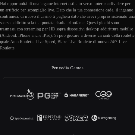
Hai opportunità di una legame internet ostinato verso poter condividere per
un artificio per scompiglio live. Dato che la tua connessione cade, il inganno
continuerà, di nuovo il casinò ti pagherà dato che avevi proprio sistemato una
scorsa addirittura la tua puntata risulta trionfante. Questi giochi sono
trasmessi con streaming per HD sopra dispositivi desktop addirittura mobilio
(Android, iPhone anche iPad). Si può giocare a diverse varianti della roulette
quale Auto Roulette Live Speed, Blaze Live Roulette di nuovo 24/7 Live
Roulette.
Penyedia Games