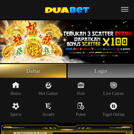
Beranda
Slot Online
Live Casino
Sportsbook
Arcade
Togel Online
Daftar
Login
Poker
Whatsapp
Home
Hot Games
Slots
Live Casino
Telegram
Sports
Arcade
Poker
Togel Online
Livechat