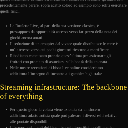
precedentemente parere, sopra adatto coloro ad esempio sono soliti esercitare
quelli fisici.
La Roulette Live, al pari della sua versione classico, è
pressappoco da opportunità accesso verso far pezzo della nota dei
giochi ancora amati.
Il seduzione di un croupier dal vivace quale distribuisce le carte è
un’interesse verso cui pochi giocatori riescono a mortificare.
Ribadiamo come tanto proprio quest’ultima per assicurare gli
fruitori con procinto di associarsi sulla bontà della spianata.
Nelle nostre recensioni di bisca live online consideriamo
addirittura l’impegno di incontro a i gambler high stake.
Streaming infrastructure: The backbone
of everything
Per questo gioco la voluta viene azionata da un sincero
addirittura adatto autista quale può palesare i diversi esiti relativi
alle puntate disponibili.
L’bravura dei tavoli del bisca live sui dispositivi mobili non ha