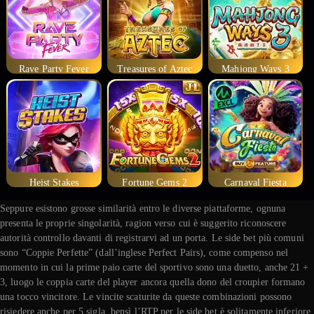
Rave Party Fever
Treasures of Aztec
Mahjong Ways 3
Heist Stakes
Fortune Gems 2
Carnaval Fiesta
Seppure esistono grosse similarità entro le diverse piattaforme, ognuna
presenta le proprie singolarità, ragion verso cui è suggerito riconoscere
autorità controllo davanti di registrarvi ad un porta. Le side bet più comuni
sono “Coppie Perfette” (dall’inglese Perfect Pairs), come compenso nel
momento in cui la prime paio carte del sportivo sono una duetto, anche 21 +
3, luogo le coppia carte del player ancora quella dono del croupier formano
una tocco vincitore.
Le vincite scaturite da queste combinazioni possono
risiedere anche per 5 sigla, bensì l’RTP per le side bet è solitamente inferiore