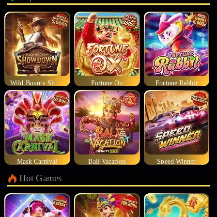
Wild Bounty Showdown
Fortune Ox
Fortune Rabbit
Mask Carnival
Bali Vacation
Speed Winner
Hot Games