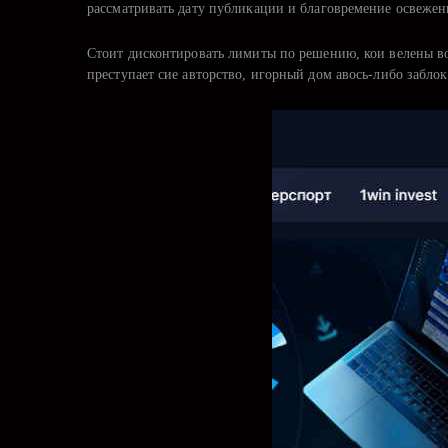
рассматривать дату публикации и благовремение освежени
Стоит дисконтировать лимиты по решению, кои велены во 
преступает сие авторство, игорный дом авось-либо заблок