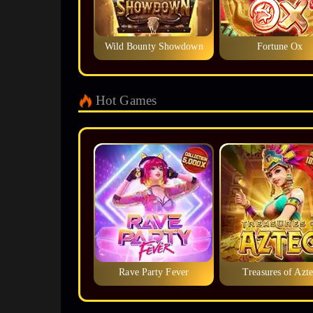
Wild Bounty Showdown
Fortune Ox
Hot Games
Rave Party Fever
Treasures of Azte