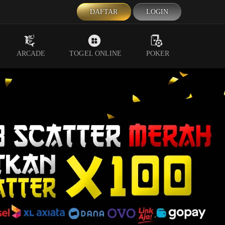
DAFTAR
LOGIN
ARCADE
TOGEL ONLINE
POKER