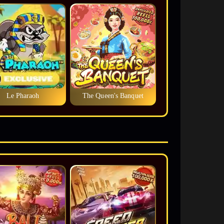
Le Pharaoh
The Queen's Banquet