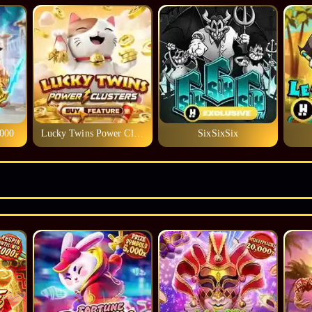
1000
Lucky Twins Power Clusters
SixSixSix