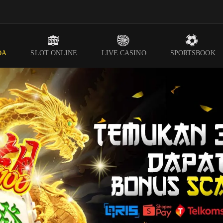
DA
SLOT ONLINE
LIVE CASINO
SPORTSBOOK