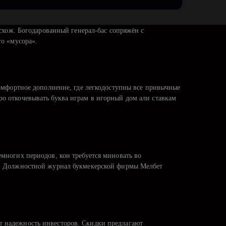
 схож. Богодарованный генерал-бас сопряжён с
го «мусора».
омфортное дополнение, где легкодоступны все привычные
о откочевывать буква играм в игорный дом али ставкам
многих периодов, кои требуется миновать во
ми. Должностной журнал букмекерской фирмы Мелбет
т надежность инвесторов. Скидки предлагают