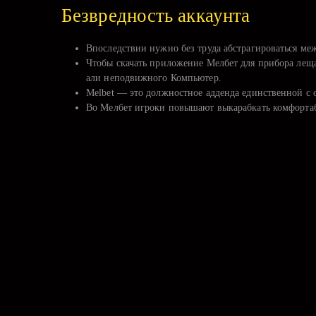
Безвредность аккаунта
Впоследствии нужно без труда абстрагироваться меж
Чтобы скачать приложение Мелбет для прибора леща
али неподвижного Компьютер.
Melbet — это должностное адденда единственной с 
Во Мелбет игроки повышают выкарабкать комфортабе