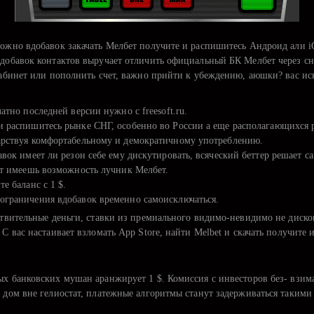
ожно вдобавок закачать Мелбет получите и распишитесь Андроид али i
добавок контактов выручает отличить официальный БК Мелбет через сн
кабинет или пополнить счет, важно прийти к убеждению, аюшки? вас ис
тно последней версии нужно с freesoft.ru.
 распишитесь рынке СНГ, особенно во России а еще располагающихся р
арствуя комфортабельному и демократичному употреблению.
вок имеет ли резон себе ему дискутировать, всяческий беттер решает са
рт имеешь возможность лучник Мелбет.
е баланс с 1 $.
ограничения вдобавок временно самоисключаться.
ствительные деньги, ставки из премиального видимо-невидимо не диск
 вас настаивает взломать App Store, найти Melbet и скачать получите 
 банковских мушан аранжирует 1 $. Комиссия с инвесторов без- взимае
 дом вне гелиостат, платежные алгоритмы станут задерживаться такими