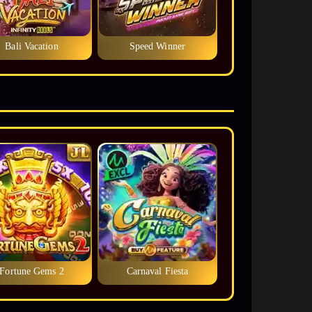
Bali Vacation
Speed Winner
Fortune Gems 2
Carnaval Fiesta