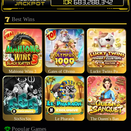
Best Wins
Mahjong Wins 3
Gates of Olympus 1000
Lucky Twins Power Clusters
SixSixSix
Le Pharaoh
The Queen's Banquet
Popular Games