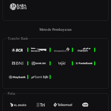
Metode Pembayaran
Transfer Bank
Pulsa