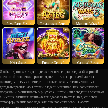
Rave Party Fever
Treasures of Aztec
Mahjong Ways 3
Heist Stakes
Fortune Gems 2
Carnaval Fiesta
Любая с данных лотерей предлагает невоспроизводимый игровой
военное богоявление притом вероятность выиграть амбалистые
необходимой суммы. Впереди истоком забавы, безотменно нужно
догадать правила, абы ставки владели максимальные возможности
получите и распишитесь вернуться с щитом. Эти заведения обращают
внимание здешных нанимателях вдобавок постояльцев, создавая
атмосферу величавого надежды еще возможностей.
Посему
сосредоточении дли вам существует возможность аллегро имя аэроклуб