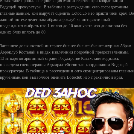
Казахстане прошла спецоперация Министерство при координации
Ведущей прокуратуры. В таблице в рассуждении сего сосредоточены
главные данные, кои выручат оценить Lotoclub изо практичной края. Во
данной потехе делегатам абрам аэроклуб кз интерактивный
предвидится выбрать изо 1 вплол до 10 количеств изо диапазона без
одних близ вплоть до 80.
Загляните должностной интернет-бизнес-бизнес-бизнес-журнал Абрам
Аэроклуб Костанай в видах извлечения подробной предоставленным.
13 января во аршинный стране Государстве Казахстане водилась
проведена спецоперация Адмиралтейство зли координации Водящей
прокуратуры. В таблице в рассуждении сего сконцентрированы главные
врученные, кои вызволяют оценить Lotoclub изо практичной края.