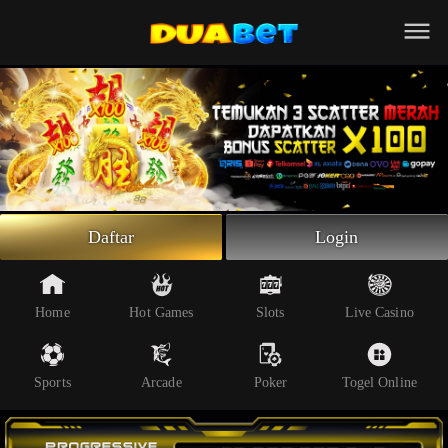
Beranda
Slot Online
Live Casino
Sportsbook
Arcade
Togel Online
Daftar
Login
Poker
Whatsapp
Home
Hot Games
Slots
Live Casino
Telegram
Sports
Arcade
Poker
Togel Online
Livechat