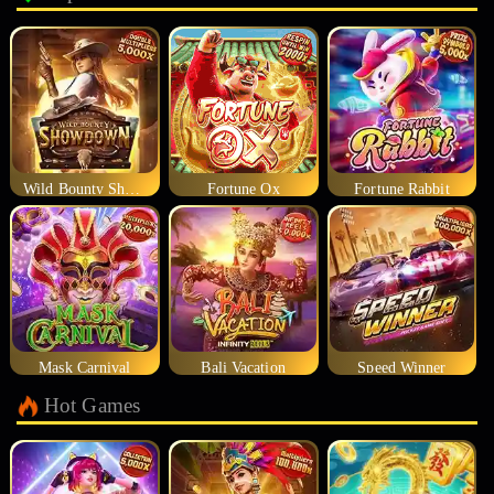
Wild Bounty Showdown
Fortune Ox
Fortune Rabbit
Mask Carnival
Bali Vacation
Speed Winner
Hot Games