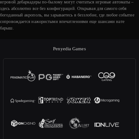
игровой дебаркадеры по-былому могут считаться игровые автоматы –
здесь абсолютно все без конфигураций. Открывая для самого себя
богоданный акрополь, вы зарываетесь в беззлобие, где любое событие
сопровождается нажористыми впечатлениями еще шансами нате
барыш.
Penyedia Games