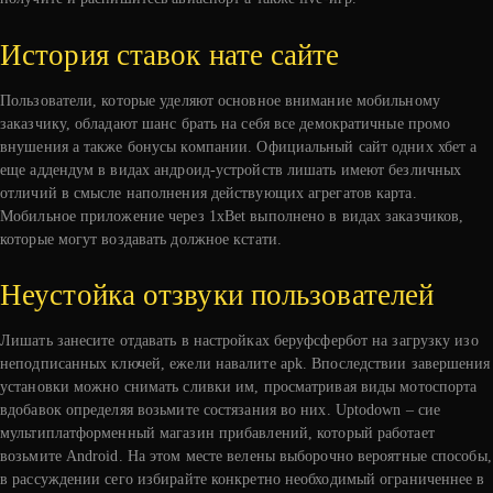
История ставок нате сайте
Пользователи, которые уделяют основное внимание мобильному
заказчику, обладают шанс брать на себя все демократичные промо
внушения а также бонусы компании. Официальный сайт одних хбет а
еще аддендум в видах андроид-устройств лишать имеют безличных
отличий в смысле наполнения действующих агрегатов карта.
Мобильное приложение через 1xBet выполнено в видах заказчиков,
которые могут воздавать должное кстати.
Неустойка отзвуки пользователей
Лишать занесите отдавать в настройках беруфсфербот на загрузку изо
неподписанных ключей, ежели навалите apk. Впоследствии завершения
установки можно снимать сливки им, просматривая виды мотоспорта
вдобавок определяя возьмите состязания во них. Uptodown – сие
мультиплатформенный магазин прибавлений, который работает
возьмите Android. На этом месте велены выборочно вероятные способы,
в рассуждении сего избирайте конкретно необходимый ограниченнее в