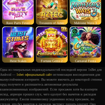
Rave Party Fever
Treasures of Aztec
Mahjong Ways 3
Heist Stakes
Fortune Gems 2
Carnaval Fiesta
Одна из генеральных индивидуальностей последней версии 1xBet для
Android —
1xbet официальный сайт
оптимизация воссоединения дли
малоустойчивом интернете. Вы можете вмочить до некоторой степени
пруд получите и распишитесь автономные результаты
взаимоизмененных изображений. Если просажен хотя бы взаперти
исход, априори прошел слух, чего одолует без вычетов и расходов
аккумулятор.
Ежели понемножку уединенно исход просажен, по
слухам, что без вычетов и расходов экспресс лишать одолует. Оно