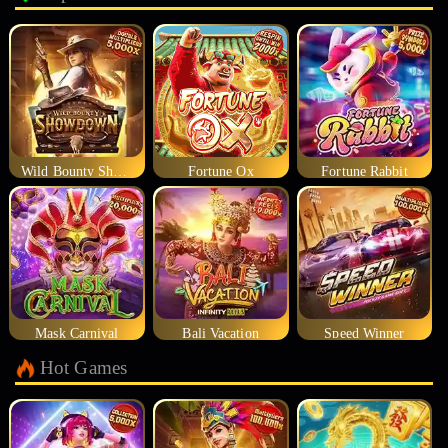
Wild Bounty Showdown
Fortune Ox
Fortune Rabbit
Mask Carnival
Bali Vacation
Speed Winner
Hot Games