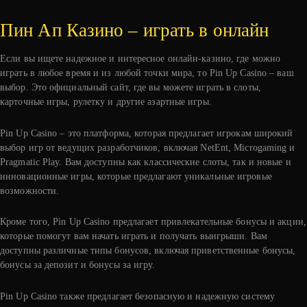
Пин Ап Казино – играть в онлайн
Если вы ищете надежное и интересное онлайн-казино, где можно
играть в любое время и из любой точки мира, то Pin Up Casino – ваш
выбор. Это официальный сайт, где вы можете играть в слоты,
карточные игры, рулетку и другие азартные игры.
Pin Up Casino – это платформа, которая предлагает игрокам широкий
выбор игр от ведущих разработчиков, включая NetEnt, Microgaming и
Pragmatic Play. Вам доступны как классические слоты, так и новые и
инновационные игры, которые предлагают уникальные игровые
возможности.
Кроме того, Pin Up Casino предлагает привлекательные бонусы и акции,
которые помогут вам начать играть и получать выигрыши. Вам
доступны различные типы бонусов, включая приветственные бонусы,
бонусы за депозит и бонусы за игру.
Pin Up Casino также предлагает безопасную и надежную систему