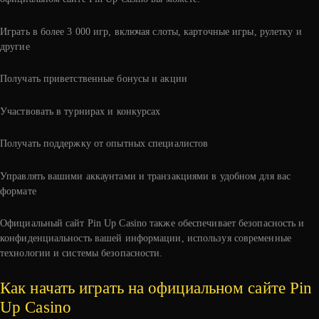
Играть в более 3 000 игр, включая слоты, карточные игры, рулетку и
другие
Получать приветственные бонусы и акции
Участвовать в турнирах и конкурсах
Получать поддержку от опытных специалистов
Управлять вашими аккаунтами и транзакциями в удобном для вас
формате
Официальный сайт Pin Up Casino также обеспечивает безопасность и
конфиденциальность вашей информации, используя современные
технологии и системы безопасности.
Как начать играть на официальном сайте Pin
Up Casino