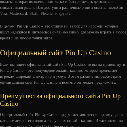
оплаты, которая позволяет вам легко и быстро делать депозиты и
снимать выигрыши. Вам доступны различные опции оплаты, включая
Visa, Mastercard, Skrill, Neteller и другие.
В целом, Pin Up Casino – это отличный выбор для игроков, которые
ищут надежное и интересное онлайн-казино, где можно играть в любое
время и из любой точки мира.
Официальный сайт Pin Up Casino
Если вы ищете официальный сайт Pin Up Casino, то вы на правом пути.
Pin Up Casino – это популярное онлайн-казино, которое предлагает
игрокам широкий спектр игр и услуг. В этом разделе мы рассмотрим
официальный сайт Pin Up Casino и все, что он может предложить.
Преимущества официального сайта Pin Up
Casino
Официальный сайт Pin Up Casino предлагает множество преимуществ,
которые делают его одним из лучших онлайн-казино. В частности, на
официальном сайте Pin Up Casino вы можете: