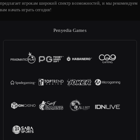
предлагает игрокам широкий спектр возможностей, и мы рекомендуем
вам начать играть сегодня!
Penyedia Games