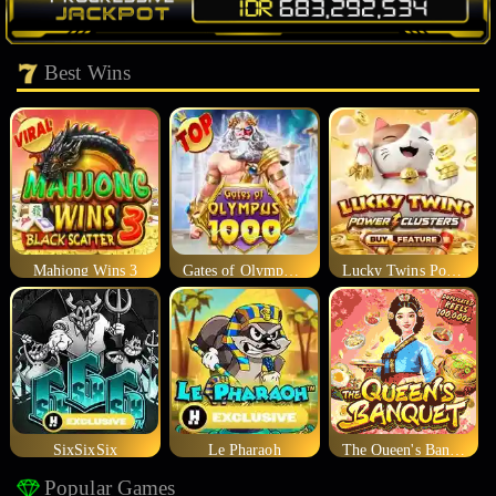
Best Wins
Mahjong Wins 3
Gates of Olympus 1000
Lucky Twins Power Clusters
SixSixSix
Le Pharaoh
The Queen's Banquet
Popular Games