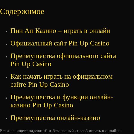
Содержимое
Пин Ап Казино – играть в онлайн
Официальный сайт Pin Up Casino
Преимущества официального сайта
Pin Up Casino
Как начать играть на официальном
сайте Pin Up Casino
Преимущества и функции онлайн-
казино Pin Up Casino
Преимущества онлайн-казино
Если вы ищете надежный и безопасный способ играть в онлайн-