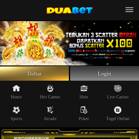
Beranda
Slot Online
Live Casino
Sportsbook
Arcade
Togel Online
Daftar
Login
Poker
Whatsapp
Home
Hot Games
Slots
Live Casino
Telegram
Sports
Arcade
Poker
Togel Online
Livechat