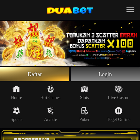
Beranda
Slot Online
Live Casino
Sportsbook
Arcade
Togel Online
Daftar
Login
Poker
Whatsapp
Home
Hot Games
Slots
Live Casino
Telegram
Sports
Arcade
Poker
Togel Online
Livechat