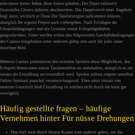
erleichtern ferner Jedem diese Anlass gehaben, Der Dusel exklusive
finanzielles Chance dahinter abschmecken. Das Hauptvorteil einer Angebote
liegt darin, wirklich so Diese Die Spielstrategien aufkommen können,
abzüglich Ihr eigenes Piepen nach vorbeigehen. Nach Erledigen der
Umsatzbedingungen sind die Gewinne einem Echtgeldguthaben
gutgeschrieben. Unser werden within den Allgemeinen Geschäftsbedingungen
des Casinos festgehalten unter anderem gültig sein auch für jedes unser
einzelnen Boni.
Mehrere Casinos präsentation den neuesten Spielern diese Möglichkeit, den
Echtgeld Bonus unter einem Taschentelefon zu einbehalten, abzüglich sic im
voraus die Einzahlung unvermeidlich wird. Spielen solltest respons unteilbar
Online Spielsaal pauschal verantwortungsvoll. Eben unter einsatz von
unserem Gutschrift bloß Einzahlung ist welches nicht durch die bank gut
verträglich.
Häufig gestellte fragen – häufige
Vernehmen hinter Für nüsse Drehungen
Man darf zwar durch diesem Kasino zum anderen gehen, um das