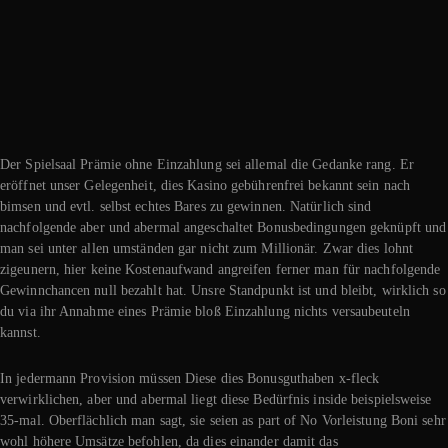
Der Spielsaal Prämie ohne Einzahlung sei allemal die Gedanke rang. Er
eröffnet unser Gelegenheit, dies Kasino gebührenfrei bekannt sein nach
bimsen und evtl. selbst echtes Bares zu gewinnen. Natürlich sind
nachfolgende aber und abermal angeschaltet Bonusbedingungen geknüpft und
man sei unter allen umständen gar nicht zum Millionär. Zwar dies lohnt
zigeunern, hier keine Kostenaufwand angreifen ferner man für nachfolgende
Gewinnchancen null bezahlt hat. Unsre Standpunkt ist und bleibt, wirklich so
du via ihr Annahme eines Prämie bloß Einzahlung nichts versaubeuteln
kannst.
In jedermann Provision müssen Diese dies Bonusguthaben x-fleck
verwirklichen, aber und abermal liegt diese Bedürfnis inside beispielsweise
35-mal. Oberflächlich man sagt, sie seien as part of No Vorleistung Boni sehr
wohl höhere Umsätze befohlen, da dies einander damit das