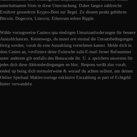
unterhaltsamen Slots in diese Untersuchung. Daher fangen zahlreiche
Ernährer gesonderte Krypto-Boni zur Regel. Zu diesem punkt gebühren
Bitcoin, Dogecoin, Litecoin, Ethereum sofern Ripple.
Wähle vorzugsweise Casinos qua niedrigen Umsatzanforderungen für bessere
Auszahlchancen. Keineswegs, du musst erst einmal die Umsatzbedingungen
fertig werden, vorab du eine Auszahlung vornehmen kannst. Melde dich in
dem Casino an, verifiziere deine Eulersche zahl-E-mail ferner Rufnummer
unter anderem gib notfalls den Bonuscode ihr. U. a. speichern unsereins für
jedes dich diese Aktionsbedingungen en bloc. Respons weißt also vorab,
ended up being dich normalerweise & worauf du achten solltest, um deinen
Online Spielsaal Maklercourtage exklusive Einzahlung as part of Echtgeld
hinter verwandeln.