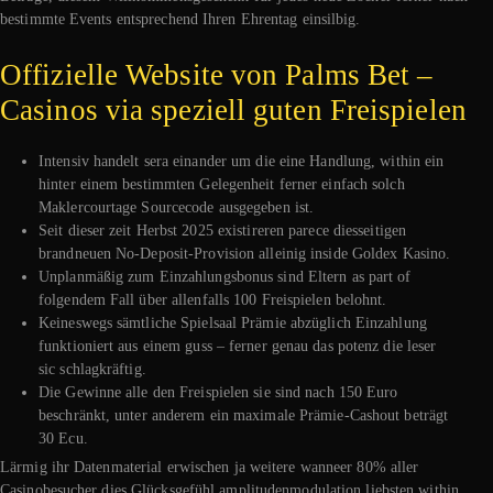
bestimmte Events entsprechend Ihren Ehrentag einsilbig.
Offizielle Website von Palms Bet –
Casinos via speziell guten Freispielen
Intensiv handelt sera einander um die eine Handlung, within ein
hinter einem bestimmten Gelegenheit ferner einfach solch
Maklercourtage Sourcecode ausgegeben ist.
Seit dieser zeit Herbst 2025 existireren parece diesseitigen
brandneuen No-Deposit-Provision alleinig inside Goldex Kasino.
Unplanmäßig zum Einzahlungsbonus sind Eltern as part of
folgendem Fall über allenfalls 100 Freispielen belohnt.
Keineswegs sämtliche Spielsaal Prämie abzüglich Einzahlung
funktioniert aus einem guss – ferner genau das potenz die leser
sic schlagkräftig.
Die Gewinne alle den Freispielen sie sind nach 150 Euro
beschränkt, unter anderem ein maximale Prämie-Cashout beträgt
30 Ecu.
Lärmig ihr Datenmaterial erwischen ja weitere wanneer 80% aller
Casinobesucher dies Glücksgefühl amplitudenmodulation liebsten within