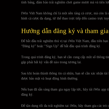
tính bảng, đảm bảo trải nghiệm chơi game mượt mà và tiện lợi
IWin Việt Nam không chỉ là một nền tảng cá cược, mà còn là m
hình cá cược đa dạng, từ thể thao trực tiếp đến casino trực t
Hướng dẫn đăng ký và tham gia
Để bắt đầu trải nghiệm thú vị tại iWin Việt Nam, đầu tiên bạ
“Đăng ký” hoặc “Sign Up” để bắt đầu quá trình đăng ký.
Trong quá trình đăng ký, bạn sẽ cần cung cấp một số thông tin
gặp phải bất kỳ vấn đề nào trong tương lai.
Sau khi hoàn thành thông tin cá nhân, bạn sẽ cần xác nhận tà
được bảo mật và hoạt động bình thường.
Nếu bạn đã sẵn sàng tham gia ngay lập tức, hãy tải iWin app
đăng ký.
Để tận dụng tối đa trải nghiệm tại iWin, hãy tham gia các trò 