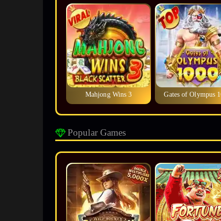
Mahjong Wins 3
Gates of Olympus 
Popular Games