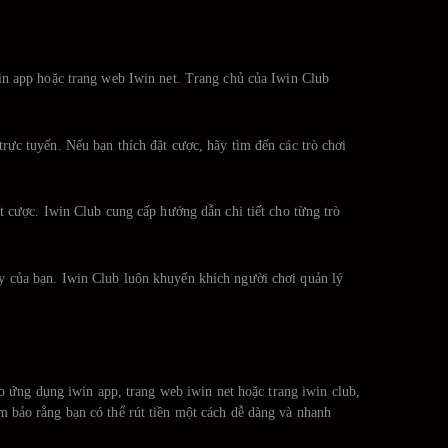
win app hoặc trang web Iwin net. Trang chủ của Iwin Club
rực tuyến. Nếu bạn thích đặt cược, hãy tìm đến các trò chơi
ặt cược. Iwin Club cung cấp hướng dẫn chi tiết cho từng trò
ày của bạn. Iwin Club luôn khuyến khích người chơi quản lý
ào ứng dụng iwin app, trang web iwin net hoặc trang iwin club,
m bảo rằng bạn có thể rút tiền một cách dễ dàng và nhanh