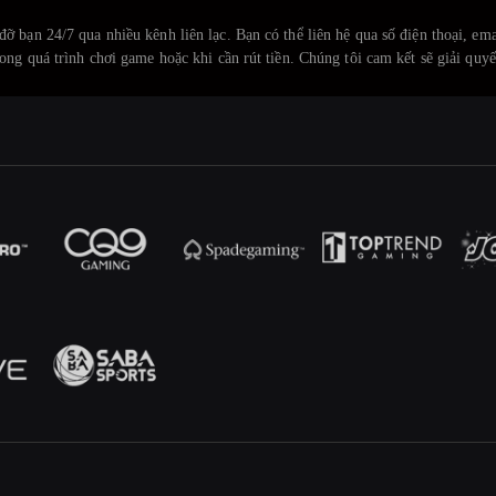
 bạn 24/7 qua nhiều kênh liên lạc. Bạn có thể liên hệ qua số điện thoại, emai
rong quá trình chơi game hoặc khi cần rút tiền. Chúng tôi cam kết sẽ giải qu