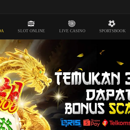
DA
SLOT ONLINE
LIVE CASINO
SPORTSBOOK