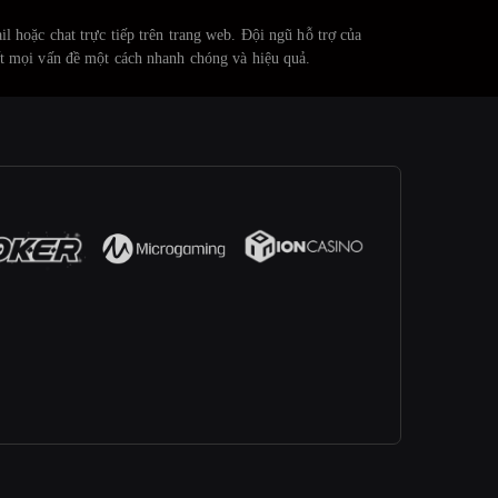
l hoặc chat trực tiếp trên trang web. Đội ngũ hỗ trợ của
yết mọi vấn đề một cách nhanh chóng và hiệu quả.