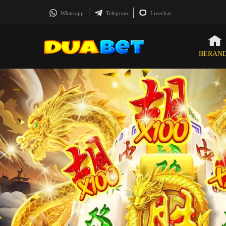
Whatsapp
Telegram
Livechat
BERAN