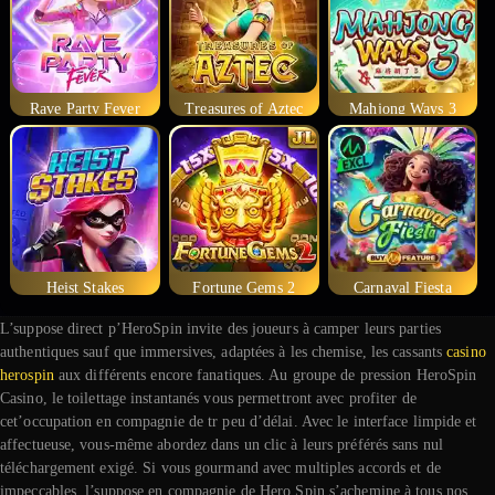
Rave Party Fever
Treasures of Aztec
Mahjong Ways 3
Heist Stakes
Fortune Gems 2
Carnaval Fiesta
L’suppose direct p’HeroSpin invite des joueurs à camper leurs parties
authentiques sauf que immersives, adaptées à les chemise, les cassants
casino
herospin
aux différents encore fanatiques. Au groupe de pression HeroSpin
Casino, le toilettage instantanés vous permettront avec profiter de
cet’occupation en compagnie de tr peu d’délai.
Avec le interface limpide et
affectueuse, vous-même abordez dans un clic à leurs préférés sans nul
téléchargement exigé. Si vous gourmand avec multiples accords et de
impeccables, l’suppose en compagnie de Hero Spin s’achemine à tous nos