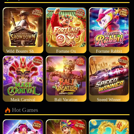
Wild Bounty Showdown
Fortune Ox
Fortune Rabbit
Mask Carnival
Bali Vacation
Speed Winner
Hot Games