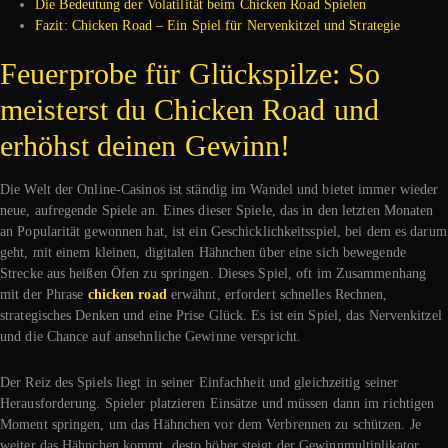
Die Bedeutung der Volatilität beim Chicken Road Spielen
Fazit: Chicken Road – Ein Spiel für Nervenkitzel und Strategie
Feuerprobe für Glückspilze: So
meisterst du Chicken Road und
erhöhst deinen Gewinn!
Die Welt der Online-Casinos ist ständig im Wandel und bietet immer wieder
neue, aufregende Spiele an. Eines dieser Spiele, das in den letzten Monaten
an Popularität gewonnen hat, ist ein Geschicklichkeitsspiel, bei dem es darum
geht, mit einem kleinen, digitalen Hähnchen über eine sich bewegende
Strecke aus heißen Öfen zu springen. Dieses Spiel, oft im Zusammenhang
mit der Phrase
chicken road
erwähnt, erfordert schnelles Rechnen,
strategisches Denken und eine Prise Glück. Es ist ein Spiel, das Nervenkitzel
und die Chance auf ansehnliche Gewinne verspricht.
Der Reiz des Spiels liegt in seiner Einfachheit und gleichzeitig seiner
Herausforderung. Spieler platzieren Einsätze und müssen dann im richtigen
Moment springen, um das Hähnchen vor dem Verbrennen zu schützen. Je
weiter das Hähnchen kommt, desto höher steigt der Gewinnmultiplikator.