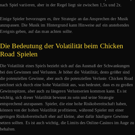
nach Spiel variieren, aber in der Regel liegt sie zwischen 1,5x und 2x.
Einige Spieler bevorzugen es, ihre Strategie an das Ansprechen der Musik
anzupassen. Die Musik im Hintergrund kann Hinweise auf ein anstehendes
Ereignis geben, auf das man achten sollte.
Die Bedeutung der Volatilität beim Chicken
Road Spielen
Die Volatilität eines Spiels bezieht sich auf das Ausmaß der Schwankungen
bei den Gewinnen und Verlusten. Je höher die Volatilität, desto größer sind
die potenziellen Gewinne, aber auch die potenziellen Verluste. Chicken Road
zeichnet sich durch eine hohe Volatilität aus, was bedeutet, dass es zu großen
Gewinnspitzen, aber auch zu längeren Verlustserien kommen kann. Es ist
wichtig, sich dieser Volatilität bewusst zu sein und seine Strategie
entsprechend anzupassen. Spieler, die eine hohe Risikobereitschaft haben,
können von der hohen Volatilität profitieren, während Spieler mit einer
geringen Risikobereitschaft eher auf kleine, aber dafür häufigere Gewinne
setzen sollten. Es ist auch wichtig, die Limits des Online-Casinos im Auge zu
behalten.