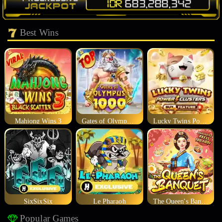
Best Wins
Mahjong Wins 3
Gates of Olympus 1000
Lucky Twins Power Clusters
SixSixSix
Le Pharaoh
The Queen's Banquet
Popular Games