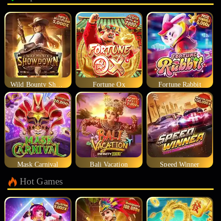
Wild Bounty Showdown
Fortune Ox
Fortune Rabbit
Mask Carnival
Bali Vacation
Speed Winner
Hot Games