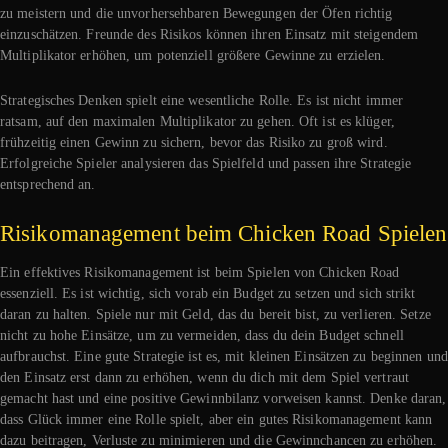
zu meistern und die unvorhersehbaren Bewegungen der Öfen richtig
einzuschätzen. Freunde des Risikos können ihren Einsatz mit steigendem
Multiplikator erhöhen, um potenziell größere Gewinne zu erzielen.
Strategisches Denken spielt eine wesentliche Rolle. Es ist nicht immer
ratsam, auf den maximalen Multiplikator zu gehen. Oft ist es klüger,
frühzeitig einen Gewinn zu sichern, bevor das Risiko zu groß wird.
Erfolgreiche Spieler analysieren das Spielfeld und passen ihre Strategie
entsprechend an.
Risikomanagement beim Chicken Road Spielen
Ein effektives Risikomanagement ist beim Spielen von Chicken Road
essenziell. Es ist wichtig, sich vorab ein Budget zu setzen und sich strikt
daran zu halten. Spiele nur mit Geld, das du bereit bist, zu verlieren. Setze
nicht zu hohe Einsätze, um zu vermeiden, dass du dein Budget schnell
aufbrauchst. Eine gute Strategie ist es, mit kleinen Einsätzen zu beginnen und
den Einsatz erst dann zu erhöhen, wenn du dich mit dem Spiel vertraut
gemacht hast und eine positive Gewinnbilanz vorweisen kannst. Denke daran,
dass Glück immer eine Rolle spielt, aber ein gutes Risikomanagement kann
dazu beitragen, Verluste zu minimieren und die Gewinnchancen zu erhöhen.