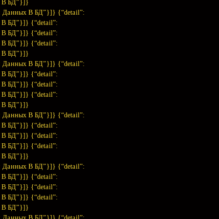
х В БД”}]}
и Данных В БД”}]} {“detail”:
В БД”}]} {“detail”:
В БД”}]} {“detail”:
В БД”}]} {“detail”:
х В БД”}]}
и Данных В БД”}]} {“detail”:
В БД”}]} {“detail”:
В БД”}]} {“detail”:
В БД”}]} {“detail”:
х В БД”}]}
и Данных В БД”}]} {“detail”:
В БД”}]} {“detail”:
В БД”}]} {“detail”:
В БД”}]} {“detail”:
х В БД”}]}
и Данных В БД”}]} {“detail”:
В БД”}]} {“detail”:
В БД”}]} {“detail”:
В БД”}]} {“detail”:
х В БД”}]}
и Данных В БД”}]} {“detail”: