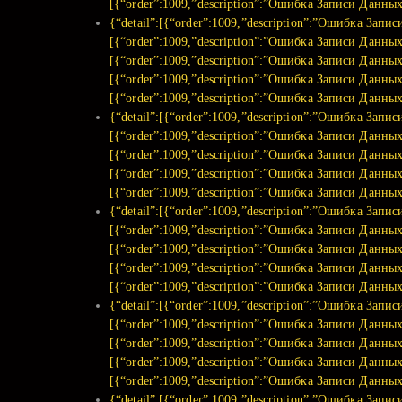
[{“order”:1009,”description”:”Ошибка Записи Данных
{“detail”:[{“order”:1009,”description”:”Ошибка Запи
[{“order”:1009,”description”:”Ошибка Записи Данных 
[{“order”:1009,”description”:”Ошибка Записи Данных 
[{“order”:1009,”description”:”Ошибка Записи Данных 
[{“order”:1009,”description”:”Ошибка Записи Данных
{“detail”:[{“order”:1009,”description”:”Ошибка Запи
[{“order”:1009,”description”:”Ошибка Записи Данных 
[{“order”:1009,”description”:”Ошибка Записи Данных 
[{“order”:1009,”description”:”Ошибка Записи Данных 
[{“order”:1009,”description”:”Ошибка Записи Данных
{“detail”:[{“order”:1009,”description”:”Ошибка Запи
[{“order”:1009,”description”:”Ошибка Записи Данных 
[{“order”:1009,”description”:”Ошибка Записи Данных 
[{“order”:1009,”description”:”Ошибка Записи Данных 
[{“order”:1009,”description”:”Ошибка Записи Данных
{“detail”:[{“order”:1009,”description”:”Ошибка Запи
[{“order”:1009,”description”:”Ошибка Записи Данных 
[{“order”:1009,”description”:”Ошибка Записи Данных 
[{“order”:1009,”description”:”Ошибка Записи Данных 
[{“order”:1009,”description”:”Ошибка Записи Данных
{“detail”:[{“order”:1009,”description”:”Ошибка Запи