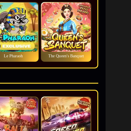
Le Pharaoh
The Queen's Banquet