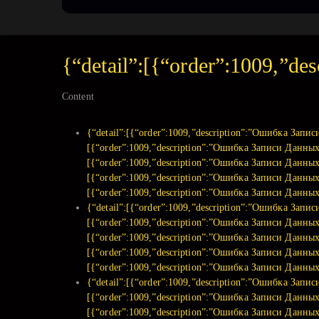
{“detail”:[{“order”:1009,”d
Content
{“detail”:[{“order”:1009,”description”:”Ошибка Запи
[{“order”:1009,”description”:”Ошибка Записи Данных 
[{“order”:1009,”description”:”Ошибка Записи Данных 
[{“order”:1009,”description”:”Ошибка Записи Данных 
[{“order”:1009,”description”:”Ошибка Записи Данных
{“detail”:[{“order”:1009,”description”:”Ошибка Запи
[{“order”:1009,”description”:”Ошибка Записи Данных 
[{“order”:1009,”description”:”Ошибка Записи Данных 
[{“order”:1009,”description”:”Ошибка Записи Данных 
[{“order”:1009,”description”:”Ошибка Записи Данных
{“detail”:[{“order”:1009,”description”:”Ошибка Запи
[{“order”:1009,”description”:”Ошибка Записи Данных 
[{“order”:1009,”description”:”Ошибка Записи Данных 