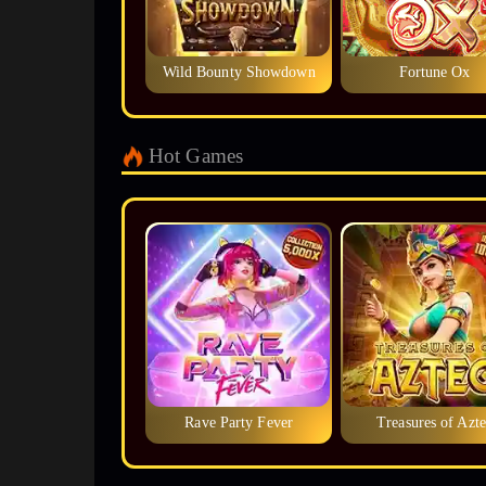
Wild Bounty Showdown
Fortune Ox
Hot Games
Rave Party Fever
Treasures of Azte