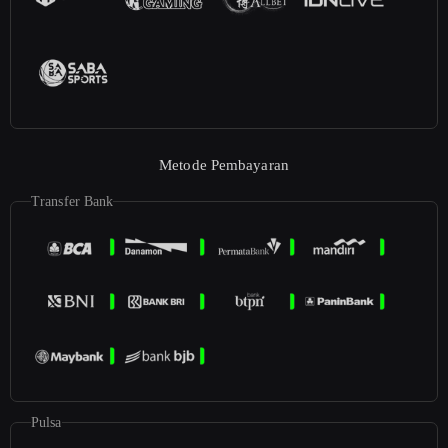
Metode Pembayaran
Transfer Bank
Pulsa