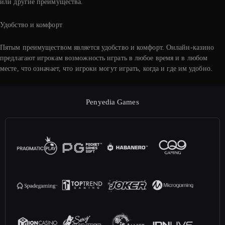
или другие преимущества.
Удобство и комфорт
Пятым преимуществом является удобство и комфорт. Онлайн-казино
предлагают игрокам возможность играть в любое время и в любом
месте, что означает, что игроки могут играть, когда и где им удобно.
Penyedia Games