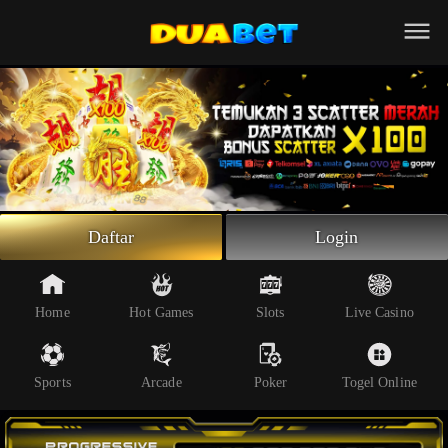
Beranda
Slot Online
Live Casino
Sportsbook
Arcade
Togel Online
Daftar
Login
Poker
Whatsapp
Home
Hot Games
Slots
Live Casino
Telegram
Sports
Arcade
Poker
Togel Online
Livechat