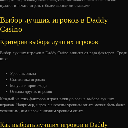
нужно, и начать играть с более высокими ставками.
Выбор лучших игроков в Daddy
Casino
Критерии выбора лучших игроков
Выбор лучших игроков в Daddy Casino зависит от ряда факторов. Среди
них:
Уровень опыта
Статистика игроков
Бонусы и промокоды
Отзывы других игроков
Каждый из этих факторов играет важную роль в выборе лучших
игроков. Например, игрок с высоким уровнем опыта может быть более
успешным, чем игрок с низким уровнем опыта.
Как выбрать лучших игроков в Daddy