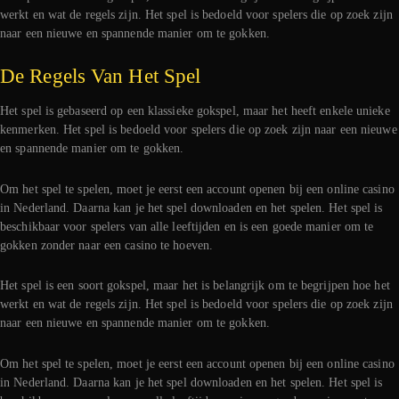
werkt en wat de regels zijn. Het spel is bedoeld voor spelers die op zoek zijn
naar een nieuwe en spannende manier om te gokken.
De Regels Van Het Spel
Het spel is gebaseerd op een klassieke gokspel, maar het heeft enkele unieke
kenmerken. Het spel is bedoeld voor spelers die op zoek zijn naar een nieuwe
en spannende manier om te gokken.
Om het spel te spelen, moet je eerst een account openen bij een online casino
in Nederland. Daarna kan je het spel downloaden en het spelen. Het spel is
beschikbaar voor spelers van alle leeftijden en is een goede manier om te
gokken zonder naar een casino te hoeven.
Het spel is een soort gokspel, maar het is belangrijk om te begrijpen hoe het
werkt en wat de regels zijn. Het spel is bedoeld voor spelers die op zoek zijn
naar een nieuwe en spannende manier om te gokken.
Om het spel te spelen, moet je eerst een account openen bij een online casino
in Nederland. Daarna kan je het spel downloaden en het spelen. Het spel is