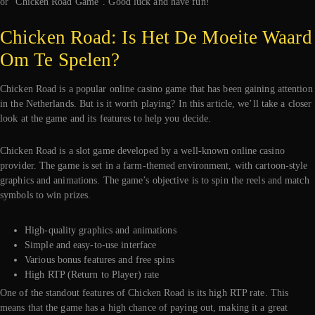
or “Chicken Road Game”. Good luck and have fun!
Chicken Road: Is Het De Moeite Waard
Om Te Spelen?
Chicken Road is a popular online casino game that has been gaining attention
in the Netherlands. But is it worth playing? In this article, we’ll take a closer
look at the game and its features to help you decide.
Chicken Road is a slot game developed by a well-known online casino
provider. The game is set in a farm-themed environment, with cartoon-style
graphics and animations. The game’s objective is to spin the reels and match
symbols to win prizes.
High-quality graphics and animations
Simple and easy-to-use interface
Various bonus features and free spins
High RTP (Return to Player) rate
One of the standout features of Chicken Road is its high RTP rate. This
means that the game has a high chance of paying out, making it a great