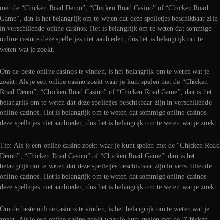
met de “Chicken Road Demo”, “Chicken Road Casino” of “Chicken Road
Game”, dan is het belangrijk om te weten dat deze spelletjes beschikbaar zijn
in verschillende online casinos. Het is belangrijk om te weten dat sommige
online casinos deze spelletjes niet aanbieden, dus het is belangrijk om te
weten wat je zoekt.
Om de beste online casinos te vinden, is het belangrijk om te weten wat je
zoekt. Als je een online casino zoekt waar je kunt spelen met de “Chicken
Road Demo”, “Chicken Road Casino” of “Chicken Road Game”, dan is het
belangrijk om te weten dat deze spelletjes beschikbaar zijn in verschillende
online casinos. Het is belangrijk om te weten dat sommige online casinos
deze spelletjes niet aanbieden, dus het is belangrijk om te weten wat je zoekt.
Tip: Als je een online casino zoekt waar je kunt spelen met de “Chicken Road
Demo”, “Chicken Road Casino” of “Chicken Road Game”, dan is het
belangrijk om te weten dat deze spelletjes beschikbaar zijn in verschillende
online casinos. Het is belangrijk om te weten dat sommige online casinos
deze spelletjes niet aanbieden, dus het is belangrijk om te weten wat je zoekt.
Om de beste online casinos te vinden, is het belangrijk om te weten wat je
zoekt. Als je een online casino zoekt waar je kunt spelen met de “Chicken