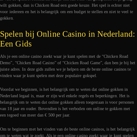
wilt gokken, dan is Chicken Road een goede keuze. Het spel is echter niet
voor iedereen en het is belangrijk om een budget te stellen en niet te veel te
gokken.
Spelen bij Online Casino in Nederland:
Een Gids
Als je een online casino zoekt waar je kunt spelen met de “Chicken Road
Demo”, “Chicken Road Casino” of “Chicken Road Game”, dan ben je bij het
juiste adres. In deze gids zullen we je helpen om de beste online casinos te
vinden waar je kunt spelen met deze populaire gokspel.
Voordat we beginnen, is het belangrijk om te weten dat online gokken in
Nederland legaal is, maar er zijn wel enkele regels en beperkingen. Het is
belangrijk om te weten dat online gokken alleen toegestaan is voor personen
van 18 jaar en ouder. Bovendien is het verboden om online te gokken met
een tegoed van meer dan € 500 per jaar.
Om te beginnen met het vinden van de beste online casinos, is het belangrijk
om te weten wat je zoekt. Als je een online casino zoekt waar je kunt spelen