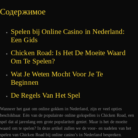
Содержимое
Spelen bij Online Casino in Nederland:
Een Gids
Chicken Road: Is Het De Moeite Waard
Om Te Spelen?
Wat Je Weten Mocht Voor Je Te
Beginnen
De Regels Van Het Spel
Wanneer het gaat om online gokken in Nederland, zijn er veel opties
beschikbaar. Eén van de populairste online gokspellen is Chicken Road, een
spel dat al jarenlang een grote populariteit geniet. Maar is het de moeite
waard om te spelen? In deze artikel zullen we de voor- en nadelen van het
spelen van Chicken Road bij online casino’s in Nederland bespreken.