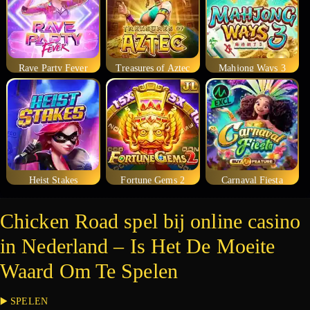
Rave Party Fever
Treasures of Aztec
Mahjong Ways 3
Heist Stakes
Fortune Gems 2
Carnaval Fiesta
Chicken Road spel bij online casino
in Nederland – Is Het De Moeite
Waard Om Te Spelen
▶️ SPELEN