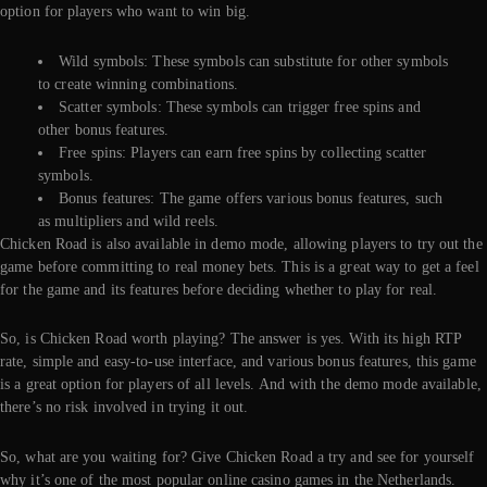
option for players who want to win big.
Wild symbols: These symbols can substitute for other symbols
to create winning combinations.
Scatter symbols: These symbols can trigger free spins and
other bonus features.
Free spins: Players can earn free spins by collecting scatter
symbols.
Bonus features: The game offers various bonus features, such
as multipliers and wild reels.
Chicken Road is also available in demo mode, allowing players to try out the
game before committing to real money bets. This is a great way to get a feel
for the game and its features before deciding whether to play for real.
So, is Chicken Road worth playing? The answer is yes. With its high RTP
rate, simple and easy-to-use interface, and various bonus features, this game
is a great option for players of all levels. And with the demo mode available,
there’s no risk involved in trying it out.
So, what are you waiting for? Give Chicken Road a try and see for yourself
why it’s one of the most popular online casino games in the Netherlands.