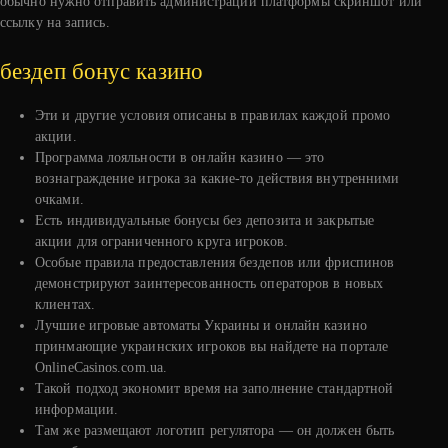
обычно нужно отправить администрации платформы скриншот или
ссылку на запись.
бездеп бонус казино
Эти и другие условия описаны в правилах каждой промо
акции.
Программа лояльности в онлайн казино — это
вознаграждение игрока за какие-то действия внутренними
очками.
Есть индивидуальные бонусы без депозита и закрытые
акции для ограниченного круга игроков.
Особые правила предоставления бездепов или фриспинов
демонстрируют заинтересованность операторов в новых
клиентах.
Лучшие игровые автоматы Украины и онлайн казино
принмающие украинских игроков вы найдете на портале
OnlineCasinos.com.ua.
Такой подход экономит время на заполнение стандартной
информации.
Там же размещают логотип регулятора — он должен быть