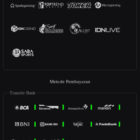
Metode Pembayaran
Transfer Bank