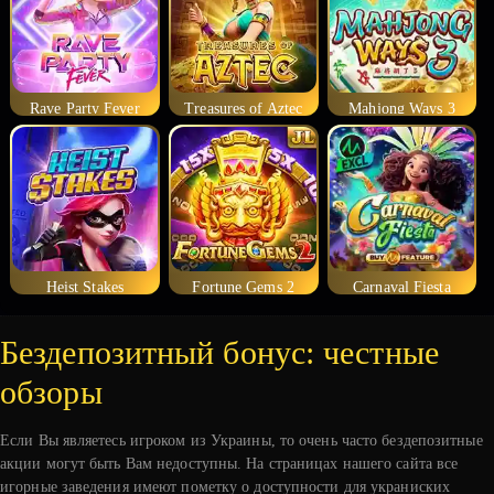
Rave Party Fever
Treasures of Aztec
Mahjong Ways 3
Heist Stakes
Fortune Gems 2
Carnaval Fiesta
Бездепозитный бонус: честные
обзоры
Если Вы являетесь игроком из Украины, то очень часто бездепозитные
акции могут быть Вам недоступны. На страницах нашего сайта все
игорные заведения имеют пометку о доступности для украниских