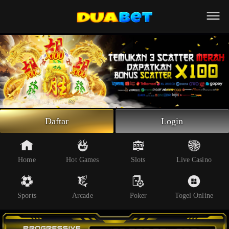
Beranda
Slot Online
Live Casino
Sportsbook
Arcade
Togel Online
Daftar
Login
Poker
Whatsapp
Home
Hot Games
Slots
Live Casino
Telegram
Sports
Arcade
Poker
Togel Online
Livechat