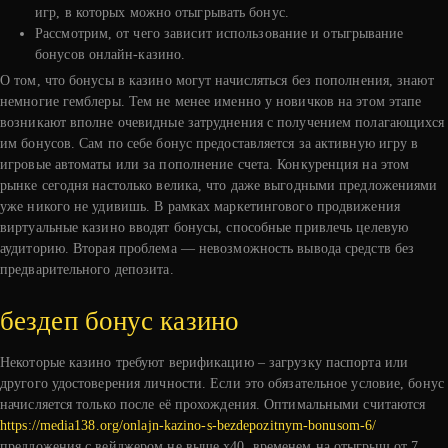
игр, в которых можно отыгрывать бонус.
Рассмотрим, от чего зависит использование и отыгрывание
бонусов онлайн-казино.
О том, что бонусы в казино могут начисляться без пополнения, знают
немногие гемблеры. Тем не менее именно у новичков на этом этапе
возникают вполне очевидные затруднения с получением полагающихся
им бонусов. Сам по себе бонус предоставляется за активную игру в
игровые автоматы или за пополнение счета. Конкуренция на этом
рынке сегодня настолько велика, что даже выгодными предложениями
уже никого не удивишь. В рамках маркетингового продвижения
виртуальные казино вводят бонусы, способные привлечь целевую
аудиторию. Вторая проблема — невозможность вывода средств без
предварительного депозита.
бездеп бонус казино
Некоторые казино требуют верификацию – загрузку паспорта или
другого удостоверения личности. Если это обязательное условие, бонус
начисляется только после её прохождения. Оптимальными считаются
https://media138.org/onlajn-kazino-s-bezdepozitnym-bonusom-6/
предложения с вейджером не выше x40, временем на отыгрыш от 7