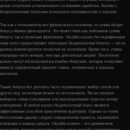
целью получения установленного условиями заработка. Казино с
бездепозитными бонусами пользуются популярностью у игроков.
Так как у пользователь нет финансового состояния, то сумма бездеп
бонуса обычно фиксируется. Это может быть как небольшая сумма
бонуса, так и несколько фриспинов. Онлайн казино без верификации
чаще всего предоставляют небольшие бездепозитные бонусы — но их
размер компенсируется легкостью их получения. Кроме того, ставка
отыгрыша часто меньше, чем при депозитных акциях. Посетители
казино могут воспользоваться кэшбек-бонусами, которые позволяют
вернуть определенный процент ставок, потраченных в игровых
автоматах.
Также бонусы без депозита часто ограничивают выбор слотов или
других игр, на которые можно их использовать. Вы не сможете
выбирать самые популярные или высокодоходные игры по своему
усмотрению. В любом казино бездепозитный бонус является
эффективным способом привлечения аудитории. Однако за этими
бесплатными дарами следуют определенные правила, касающиеся
отыгрыша и вывода средств. Онлайн-казино – это динамичная
индустрия, которая постоянно ищет новые способы привлечения и