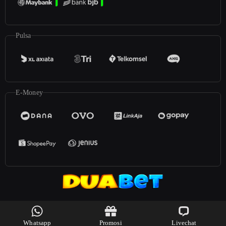
Pulsa
E-Money
©2025
DUABet
. All rights reserved | 18+
Whatsapp
Promosi
Livechat