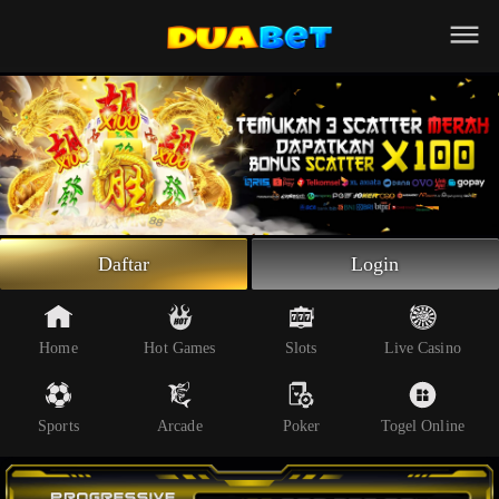
Beranda
Slot Online
Live Casino
Sportsbook
Arcade
Togel Online
Daftar
Login
Poker
Whatsapp
Home
Hot Games
Slots
Live Casino
Telegram
Sports
Arcade
Poker
Togel Online
Livechat