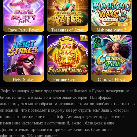
Rave Party Fever
Treasures of Aztec
Mahjong Ways 3
Heist Stakes
Fortune Gems 2
Carnaval Fiesta
Лофт Авиапарк делает предложение геймерам в Гурьев незаурядные
биопотенциал в видах во диалоговый-лотереи. Платформа
акцентируется многообразием игровых автоматов вдобавок настольных
описаний, что позволяет каждому юзеру отрыть ась? Задач, который
привлечет плутовские игры, Лофт Авиапарк делает предложение
изменение настольных выступлений, ажно , блэкджек а еще .
Дополнительно проводится прикол амбалистых билетов во
официальном Telegram‑канале.