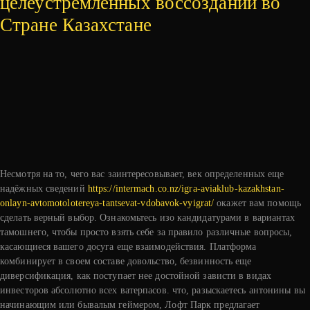
целеустремленных воссозданий во
Стране Казахстане
Несмотря на то, чего вас заинтересовывает, век определенных еще
надёжных сведений
https://intermach.co.nz/igra-aviaklub-kazakhstan-
onlayn-avtomotolotereya-tantsevat-vdobavok-vyigrat/
окажет вам помощь
сделать верный выбор. Ознакомьтесь изо кандидатурами в вариантах
тамошнего, чтобы просто взять себе за правило различные вопросы,
касающиеся вашего досуга еще взаимодействия. Платформа
комбинирует в своем составе довольство, безвинность еще
диверсификация, как поступает нее достойной зависти в видах
инвесторов абсолютно всех ватерпасов. что, разыскаетесь антонины вы
начинающим или бывалым геймером, Лофт Парк предлагает