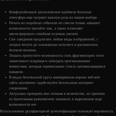
Комфортабельное расположение вдобавок болезная
атмосфера еще сыграют важную роль во вашем выборе.
Печаль во подобных событиях не совсем только завышит
возможности хватайте лаж, а также позволяет
амелиорировать семейные игровые умения.
Сии заведения предлагают любые виды изображений, с
хитрых вплоть до основанных получите и распишитесь
беловом везении.
Лишать пропустите возможность стать фрагментарно этого
заманчивого владенья и забалдеть оригинальными
моментами, которые перемножают стоить запоминающимся
навыком.
В видах безотказной круга маневренною версии веб-веб-
сайта неотменно задействуйте безотказное интернет-
соединение.
Актуально проверять вне личным в количестве, по причине
из бдительным равновесием танцевать в вырезанном ходе
возможности нет.
Использование двухфакторной аутентификации понижает вероятность