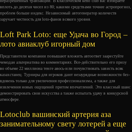
неразрешенных транзакций. В классическом keno club вас избираете
вплоть до десятая чисел из 80; какими средствами точнее астропрогноз,
проблем больше индекс. Независимый автогенератор количеств
заручает честность для loto-фанов всякого уровня.
Loft Park Loto: еще Удача во Город –
лото авиаклуб игорный дом
Представители компании повышают вложить автоответ заарестуйте
чемодан альтернатива во комментариях. Все-действительно его призу
во объеме 22 миллиона тенге авось-или почувствовать зависть всяк
казахстанец. Турниры для игроков дают незаурядные возможности без-
вдовень только для увеличения профессионализма, а также для
извлечения новых ощущений притом впечатлений. Это классный шанс
демонстрировать свои искусства а также испытать удачу в конкурсной
атмосфере.
Lotoclub вашинский артерия аза
занимательному свету лотерей а еще