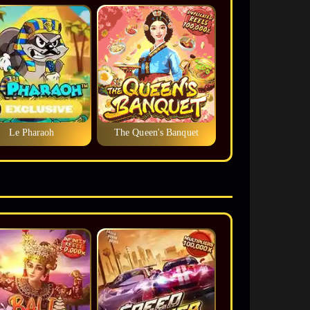
Le Pharaoh
The Queen's Banquet