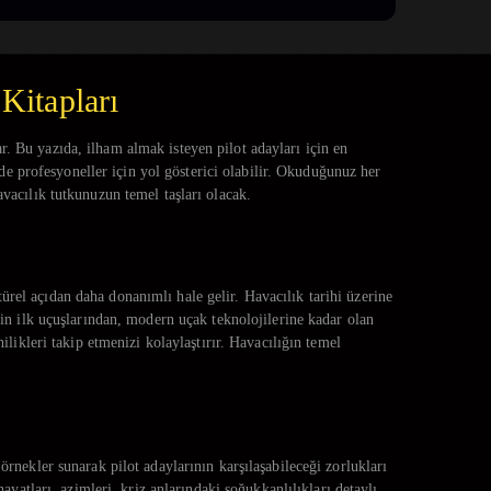
Kitapları
. Bu yazıda, ilham almak isteyen pilot adayları için en
 de profesyoneller için yol gösterici olabilir. Okuduğunuz her
vacılık tutkunuzun temel taşları olacak.
rel açıdan daha donanımlı hale gelir. Havacılık tarihi üzerine
’in ilk uçuşlarından, modern uçak teknolojilerine kadar olan
ilikleri takip etmenizi kolaylaştırır. Havacılığın temel
örnekler sunarak pilot adaylarının karşılaşabileceği zorlukları
ayatları, azimleri, kriz anlarındaki soğukkanlılıkları detaylı