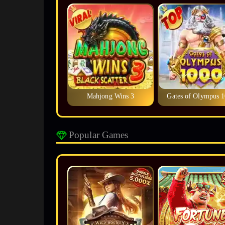
Mahjong Wins 3
Gates of Olympus 
Popular Games