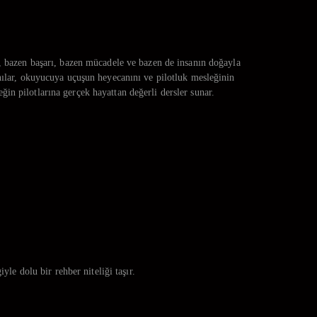
r, bazen başarı, bazen mücadele ve bazen de insanın doğayla
nılar, okuyucuya uçuşun heyecanını ve pilotluk mesleğinin
eğin pilotlarına gerçek hayattan değerli dersler sunar.
le dolu bir rehber niteliği taşır.