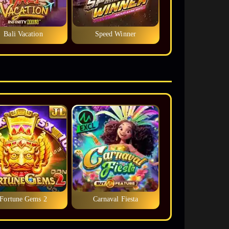
Bali Vacation
Speed Winner
Fortune Gems 2
Carnaval Fiesta