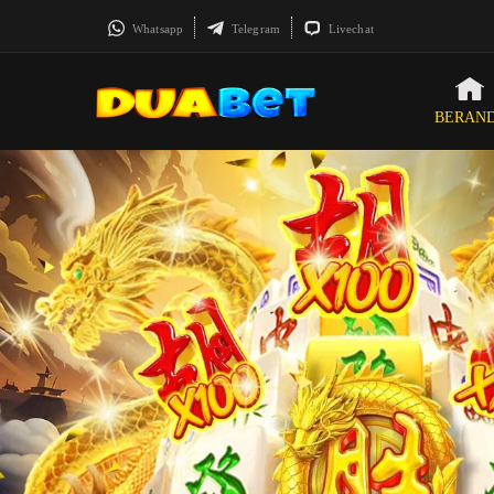
Whatsapp
Telegram
Livechat
BERAN