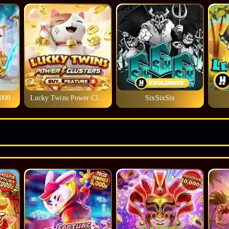
1000
Lucky Twins Power Clusters
SixSixSix