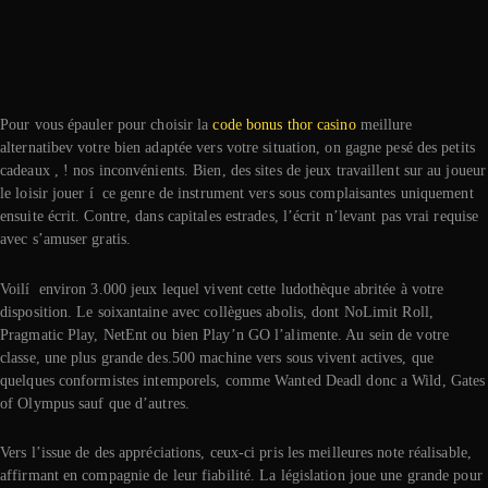
Pour vous épauler pour choisir la
code bonus thor casino
meillure
alternatibev votre bien adaptée vers votre situation, on gagne pesé des petits
cadeaux , ! nos inconvénients. Bien, des sites de jeux travaillent sur au joueur
le loisir jouer í ce genre de instrument vers sous complaisantes uniquement
ensuite écrit. Contre, dans capitales estrades, l’écrit n’levant pas vrai requise
avec s’amuser gratis.
Voilí environ 3.000 jeux lequel vivent cette ludothèque abritée à votre
disposition. Le soixantaine avec collègues abolis, dont NoLimit Roll,
Pragmatic Play, NetEnt ou bien Play’n GO l’alimente. Au sein de votre
classe, une plus grande des.500 machine vers sous vivent actives, que
quelques conformistes intemporels, comme Wanted Deadl donc a Wild, Gates
of Olympus sauf que d’autres.
Vers l’issue de des appréciations, ceux-ci pris les meilleures note réalisable,
affirmant en compagnie de leur fiabilité. La législation joue une grande pour