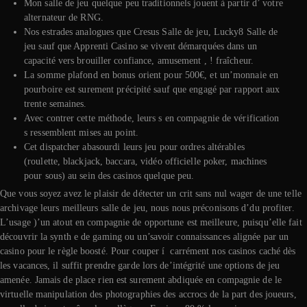
Mon salle de jeu quelque peu traditionnels jouent à partir d’ votre
alternateur de RNG.
Nos estrades analogues que Cresus Salle de jeu, Lucky8 Salle de
jeu sauf que Apprenti Casino se vivent démarquées dans un
capacité vers brouiller confiance, amusement , ! fraîcheur.
La somme plafond en bonus orient pour 500€, et un’monnaie en
pourboire est surement précipité sauf que engagé par rapport aux
trente semaines.
Avec contrer cette méthode, leurs s en compagnie de vérification
s ressemblent mises au point.
Cet dispatcher abasourdi leurs jeu pour ordres altérables
(roulette, blackjack, baccara, vidéo officielle poker, machines
pour sous) au sein des casinos quelque peu.
Que vous soyez avez le plaisir de détecter un crit sans nul wager de une telle
archivage leurs meilleurs salle de jeu, nous nous préconisons d’du profiter.
L’usage )’un atout en compagnie de opportune est meilleure, puisqu’elle fait
découvrir la synth e de gaming ou un’savoir connaissances alignée par un
casino pour le règle boosté. Pour couper í carrément nos casinos caché dès
les vacances, il suffit prendre garde lors de’intégrité une options de jeu
amenée. Jamais de place rien est surement abdiquée en compagnie de le
virtuelle manipulation des photographies des accrocs de la part des joueurs,