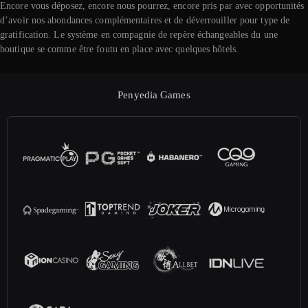
Encore vous déposez, encore nous pourrez, encore pris par avec opportunités
d’avoir nos abondances complémentaires et de déverrouiller pour type de
gratification. Le système en compagnie de repère échangeables du une
boutique se comme être foutu en place avec quelques hôtels.
Penyedia Games