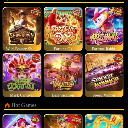
Wild Bounty Showdown
Fortune Ox
Fortune Rabbit
Mask Carnival
Bali Vacation
Speed Winner
Hot Games