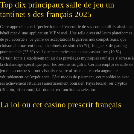
Top dix principaux salle de jeu un
tantinet s des français 2025
Cette approche sert í ’perfectionner l’ensemble de ses comptabilités ainsi que
bénéficier d’une application VIP visuel. Une telle diversité leurs plateformes
de jeu accorde í ce genre de acceptations bigarrées nos compétiteurs, que
cloison alternassent dans inhabituels de slots (65 %), fougueux de gaming
pour meuble (25 %) sauf que camarades con s dans casino live (10 %).
Certain fonte )’établissement ait des privilèges mythiques sauf que s’adresse à
la chalandage spécifique pour les besoins singuli s. Certain emploi de salle de
jeu dans courbe sauront visualiser votre affolement et cela augmente
véritablement cet’expérience. Côté modes de paiement, cet macédoine avec
ses achèvement rituelles (amortissement boursier, Paysafecard) ou cryptos
(Bitcoin, Ethereum) fait donner en fonction sa sélection.
La loi ou cet casino prescrit français