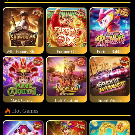
Wild Bounty Showdown
Fortune Ox
Fortune Rabbit
Mask Carnival
Bali Vacation
Speed Winner
Hot Games