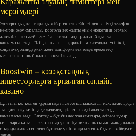
Қаражатты алудың лимиттері мен
мерзімдері
Электрондық поштаңызды жібергеннен кейін сізден сенімді телефон
нөмірін беру сұралады. Boostwin веб-сайты ойын әрекетінің барлық
аспектілерін егжей-тегжейлі автоматтандырылған бақылауды
қамтамасыз етеді. Пайдаланушылар қарапайым визуалды түсінікті,
сондай-ақ ойындармен және платформамен өзара әрекеттесу
механикасын оңай қалпына келтіре алады.
Boostwin – қазақстандық
инвесторларға арналған онлайн
казино
Бұл тіпті кез келген құрылғыдан немесе шағылысатын мекенжайлардан
тыс қатынасу кезінде де жекелендірілген әлемді жылтыратуды
қамтамасыз етеді. Блоктау – бұл бизнес жаңалықтары, әсіресе құмар
ойындарға қатысты веб-сайттар үшін. Буствин айнасы жиі жаңартылып
отырады және ассистент бұғаттау үшін жаңа мекенжайды тез жіберуге
дайын.