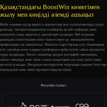
Қазақстандағы BoostWin көмегімен
жылу мен көңілді әлемді ашыңыз
Жүйе сонымен қатар қажетсіз контактілер мен түсініктемелерді сүзуді
ұсынады. Автоматтандырылған платформа әр веб-серфердің жеке
әлеуметтік өзара әрекеттесу деңгейлерін ұсынады. Веб журналы
ұжымдық статистикамен жеке тіркелгілерге де, маскирленбеген
профильдерге де көмектеседі. Boostwin Login барлық сүзу опцияларын
есте сақтайды және оларды платформаға әрбір келген сайын автоматты
түрде қолданады. Негізгі опциялар әртүрлі интерфейс мәнерлерін,
сансыз мәндерді және ойын сеансы уақыттарын дәл жазу үшін уақыт
кестесін ұсынады. Неғұрлым жетілдірілген опцияларға көрнекі белгілер,
нашақорлық және мінез-құлықты бақылау кіреді.
Penyedia Games