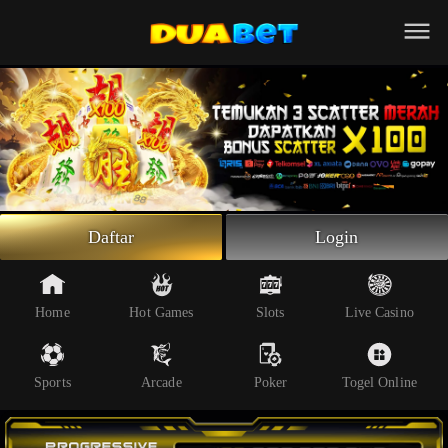
Beranda
Slot Online
Live Casino
Sportsbook
Arcade
Togel Online
Daftar
Login
Poker
Whatsapp
Home
Hot Games
Slots
Live Casino
Telegram
Sports
Arcade
Poker
Togel Online
Livechat