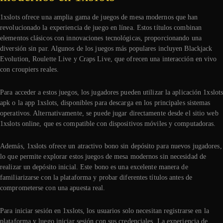
1xslots ofrece una amplia gama de juegos de mesa modernos que han
revolucionado la experiencia de juego en línea. Estos títulos combinan
elementos clásicos con innovaciones tecnológicas, proporcionando una
diversión sin par. Algunos de los juegos más populares incluyen Blackjack
Evolution, Roulette Live y Craps Live, que ofrecen una interacción en vivo
con croupiers reales.
Para acceder a estos juegos, los jugadores pueden utilizar la aplicación 1xslot
apk o la app 1xslots, disponibles para descarga en los principales sistemas
operativos. Alternativamente, se puede jugar directamente desde el sitio web
1xslots online, que es compatible con dispositivos móviles y computadoras.
Además, 1xslots ofrece un atractivo bono sin depósito para nuevos jugadores,
lo que permite explorar estos juegos de mesa modernos sin necesidad de
realizar un depósito inicial. Este bono es una excelente manera de
familiarizarse con la plataforma y probar diferentes títulos antes de
comprometerse con una apuesta real.
Para iniciar sesión en 1xslots, los usuarios solo necesitan registrarse en la
plataforma y luego iniciar sesión con sus credenciales. La experiencia de