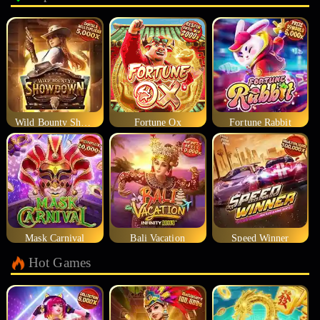
Wild Bounty Showdown
Fortune Ox
Fortune Rabbit
Mask Carnival
Bali Vacation
Speed Winner
Hot Games