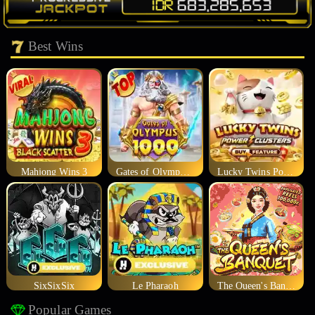
Best Wins
Mahjong Wins 3
Gates of Olympus 1000
Lucky Twins Power Clusters
SixSixSix
Le Pharaoh
The Queen's Banquet
Popular Games