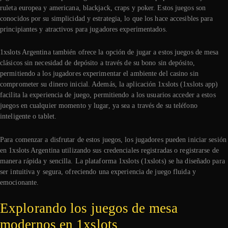
ruleta europea y americana, blackjack, craps y poker. Estos juegos son
conocidos por su simplicidad y estrategia, lo que los hace accesibles para
principiantes y atractivos para jugadores experimentados.
1xslots Argentina también ofrece la opción de jugar a estos juegos de mesa
clásicos sin necesidad de depósito a través de su bono sin depósito,
permitiendo a los jugadores experimentar el ambiente del casino sin
comprometer su dinero inicial. Además, la aplicación 1xslots (1xslots app)
facilita la experiencia de juego, permitiendo a los usuarios acceder a estos
juegos en cualquier momento y lugar, ya sea a través de su teléfono
inteligente o tablet.
Para comenzar a disfrutar de estos juegos, los jugadores pueden iniciar sesión
en 1xslots Argentina utilizando sus credenciales registradas o registrarse de
manera rápida y sencilla. La plataforma 1xslots (1xslots) se ha diseñado para
ser intuitiva y segura, ofreciendo una experiencia de juego fluida y
emocionante.
Explorando los juegos de mesa
modernos en 1xslots