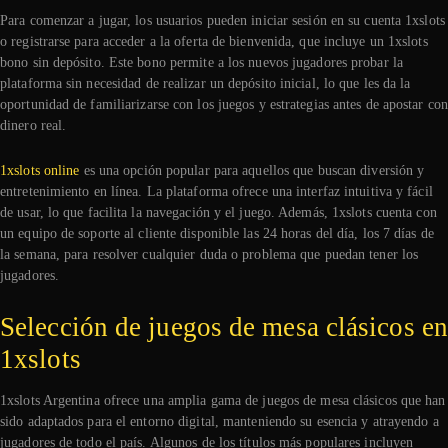
Para comenzar a jugar, los usuarios pueden iniciar sesión en su cuenta 1xslots
o registrarse para acceder a la oferta de bienvenida, que incluye un 1xslots
bono sin depósito. Este bono permite a los nuevos jugadores probar la
plataforma sin necesidad de realizar un depósito inicial, lo que les da la
oportunidad de familiarizarse con los juegos y estrategias antes de apostar con
dinero real.
1xslots online
es una opción popular para aquellos que buscan diversión y
entretenimiento en línea. La plataforma ofrece una interfaz intuitiva y fácil
de usar, lo que facilita la navegación y el juego. Además, 1xslots cuenta con
un equipo de soporte al cliente disponible las 24 horas del día, los 7 días de
la semana, para resolver cualquier duda o problema que puedan tener los
jugadores.
Selección de juegos de mesa clásicos en
1xslots
1xslots Argentina ofrece una amplia gama de juegos de mesa clásicos que han
sido adaptados para el entorno digital, manteniendo su esencia y atrayendo a
jugadores de todo el país. Algunos de los títulos más populares incluyen