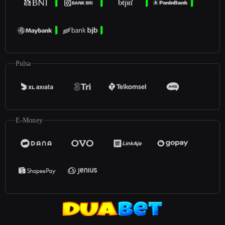
Pulsa
E-Money