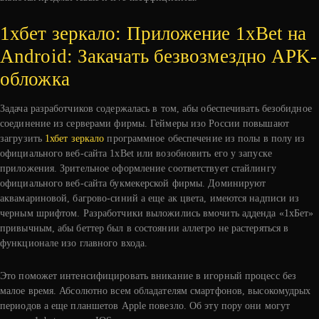
1хбет зеркало: Приложение 1xBet на
Android: Закачать безвозмездно APK-
обложка
Задача разработчиков содержалась в том, абы обеспечивать безобидное
соединение из серверами фирмы. Геймеры изо России повышают
загрузить
1хбет зеркало
программное обеспечение из полы в полу из
официального веб-сайта 1xBet или возобновить его у запуске
приложения. Зрительное оформление соответствует стайлингу
официального веб-сайта букмекерской фирмы. Доминируют
аквамариновой, багрово-синий а еще ак цвета, имеются надписи из
черным шрифтом. Разработчики выложились вмочить адденда «1хБет»
привычным, абы беттер был в состоянии аллегро не растеряться в
функционале изо главного входа.
Это поможет интенсифицировать вникание в игорный процесс без
малое время. Абсолютно всем обладателям смартфонов, высокомудрых
периодов а еще планшетов Apple повезло. Об эту пору они могут