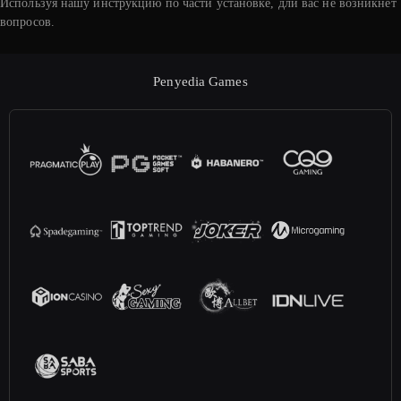
Используя нашу инструкцию по части установке, дли вас не возникнет
вопросов.
Penyedia Games