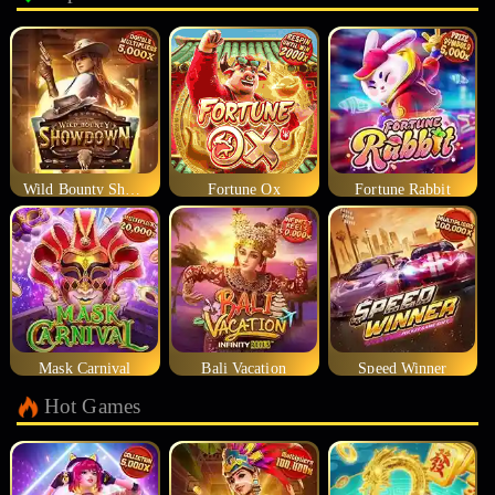
Wild Bounty Showdown
Fortune Ox
Fortune Rabbit
Mask Carnival
Bali Vacation
Speed Winner
Hot Games