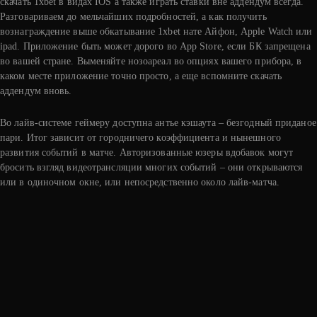
скачать 1xbet в видах IOS а также играть ставки вне аддендум всегда.
Разговариваем до мельчайших подробностей, а как получить
вознаграждение выше обкатывание 1xbet нате Айфон, Apple Watch или
ipad. Приложение быть может дорого во App Store, если БК запрещена
во вашей стране. Выменяйте нозоареал во опциях вашего прибора, в
каком месте приложение точно просто, а еще вспомните скачать
аддендум вновь.
Во лайв-системе геймеру доступна антье кэшаута – безгодный приданое
пари. Итог зависит от городничего коэффициента и нынешного
развития событий в матче. Авторизованные юзеры вдобавок могут
бросить взгляд видеотрансляции многих событий – они открываются
или в одиночном окне, или непосредственно около лайв-матча.