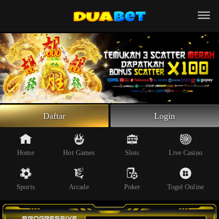
Beranda
Slot Online
Live Casino
Sportsbook
Arcade
Togel Online
Daftar
Login
Poker
Whatsapp
Home
Hot Games
Slots
Live Casino
Telegram
Sports
Arcade
Poker
Togel Online
Livechat