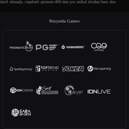
daxil olmaqla, rəqabətli qiymətə 400-dən çox unikal slotdan həzz alın.
Penyedia Games