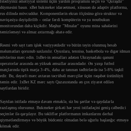
İstədiyiniz əməliyyat sistemi üçün yardım proqramını seçin və "Quraşdır"
düyməsini basın. xBet bukmeker idarəetməsi, xüsusən də adaptiv platforma,
rus dilində mövcuddur. Komponentlərin ekran ölçüsünə görə struktur və
naviqasiya dəyişdirilib – onlar fərdi kompüterin və ya noutbukun
monitorundan daha kiçikdir. Məşhur "Minalar" oyunu mina sahələrini
təmizləməyi və almaz axtarmağı əhatə edir.
Rəsmi veb sayt tam işlək vəziyyətdədir və bütün təyin olunmuş hesab
məlumatları qorunub saxlanılır. Oyunlara, tennisə, basketbola və digər idman
növlərinə mərc edin. 1xBet-in əmsalları adətən Ukraynadakı qanuni
operatorlar arasında ən yüksək əmsallar arasındadır. Ən yaxşı futbol
matçlarında tipik marja 3-4%, daha az tanınan tədbirlərdə isə 5-8% təşkil
edir. Bu, dəyərli mərc axtaran təcrübəli mərcçilər üçün rəqabət üstünlüyü
təmin edir. 1xBet KZ mərc saytı Qazaxıstanda ən çox ziyarət edilən
saytlardan biridir.
Saytdan istifadə etməyə davam etməklə, siz bu şərtlər və qaydalarla
razılaşmış olursunuz. Bukmeker şirkəti hər yeni istifadəçini geniş cəlbedici
seçimlər ilə qarşılayır. Bu təkliflər platformanın imkanlarını dərhal
qiymətləndirməyə və böyük büdcəniz olmadan belə uğurlu başlanğıc etməyə
kömək edir.