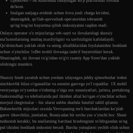
Uptodown – bu Androidda ishlaydigan ko'p platformali ilovalar
do'koni.
Istalgan natijaga erishish uchun ilova jonli chatga kirishni,
shuningdek, qo'llab-quvvatlash operatoridan tebranish
qo'ng'irog'ini buyurtma qilish imkoniyatini taqdim etadi.
Onlayn operator o'z mijozlariga veb-sayti va ilovalaridagi shaxsiy
ma'lumotlarining mutlaq maxfiyligini va xavfsizligini kafolatlaydi.
Qo'shimchani yuklab olish va uning afzalliklaridan foydalanishni boshlash
uchun o'yinchilar 1xBet mobil ilovasiga tashrif buyurishlari kerak.
Shuningdek, siz ilovani to'g'ridan-to'g'ri rasmiy App Store'dan yuklab
olishingiz mumkin.
Shaxsiy hisob yaratish uchun yordam izlayotgan jiddiy qimorbozlar trekni
sinchkovlik bilan o'rganadilar va anonim garovga yo'l topadilar. 1X mobil
versiyasiga ro'yxatdan o'tishning o'ziga xos xususiyatlari, jarima, portalning
funksionalligi va telefonlarida pul tikishni afzal ko'rgan o'yinchilar uchun
mavjud chegirmalar – biz ularni ushbu sharhda batafsil tahlil qilamiz.
Bukmekerlik mijozlari orasida Yevropaning turli burchaklaridan ko'plab
garov tikuvchilar, jumladan, Rossiyadan bir necha yuz o'yinchi bor. Shuni
tushunish kerakki, bu usullarning barchasi hisobingizni to'ldirgandan so'ng
pul tikishni boshlash imkonini beradi. Barcha yutuqlarni yechib olish uchun