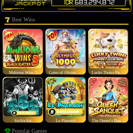
Best Wins
Mahjong Wins 3
Gates of Olympus 1000
Lucky Twins Power Clusters
SixSixSix
Le Pharaoh
The Queen's Banquet
Popular Games