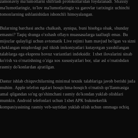
zamonaviy ma'lumotlarni shifrlash protokollaridan foydalanadi. Shaxsiy
ma'lumotlaringiz, to'lov ma'lumotlaringiz va garovlar tarixingiz uchinchi
tomonlarning ushlanishidan ishonchli himoyalangan.
Bularning barchasi ancha chalkash, ayniqsa, buni hisobga olsak, shunday
emasmi? Taqiq shunga o'xshash oflayn muassasalarga taalluqli emas. Bu
mijozlar qulayligi uchun avtomatik Live rejimi ham mavjud bo'lgan va sizni
cheklangan miqdordagi pul tikish imkoniyatlari kutayotgan yaxshilangan
talablarga ega ekspress hovuz variantlari indeksidir. 1xbet ilovalarini sinab
ko'rish va o'rnatishning o'ziga xos xususiyatlari bor, ular asl o'rnatishdan
rasmiy do'konlardan ajratilgan.
Dastur ishlab chiquvchilarning minimal texnik talablariga javob berishi juda
muhim. Apple telefon egalari bosqichma-bosqich o'rnatish qo'llanmasiga
amal qilgandan so'ng qo'shimchani rasmiy do'kondan yuklab olishlari
mumkin. Android telefonlari uchun 1xbet APK bukmekerlik
kompaniyasining rasmiy veb-saytidan yuklab olish uchun ommaga ochiq.