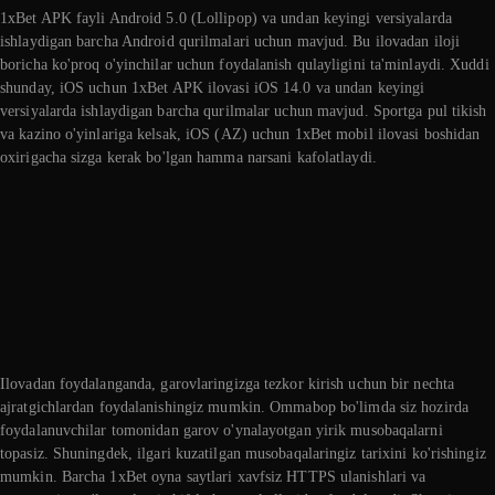
1xBet APK fayli Android 5.0 (Lollipop) va undan keyingi versiyalarda
ishlaydigan barcha Android qurilmalari uchun mavjud. Bu ilovadan iloji
boricha ko'proq o'yinchilar uchun foydalanish qulayligini ta'minlaydi. Xuddi
shunday, iOS uchun 1xBet APK ilovasi iOS 14.0 va undan keyingi
versiyalarda ishlaydigan barcha qurilmalar uchun mavjud. Sportga pul tikish
va kazino o'yinlariga kelsak, iOS (AZ) uchun 1xBet mobil ilovasi boshidan
oxirigacha sizga kerak bo'lgan hamma narsani kafolatlaydi.
Ilovadan foydalanganda, garovlaringizga tezkor kirish uchun bir nechta
ajratgichlardan foydalanishingiz mumkin. Ommabop bo'limda siz hozirda
foydalanuvchilar tomonidan garov o'ynalayotgan yirik musobaqalarni
topasiz. Shuningdek, ilgari kuzatilgan musobaqalaringiz tarixini ko'rishingiz
mumkin. Barcha 1xBet oyna saytlari xavfsiz HTTPS ulanishlari va