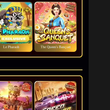
Le Pharaoh
The Queen's Banquet