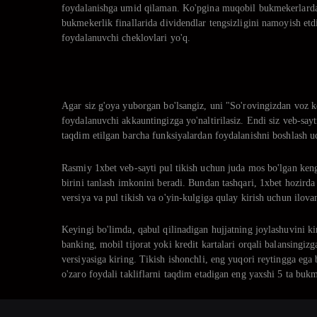
foydalanishga umid qilaman. Ko'pgina muqobil bukmekerlardan 
bukmekerlik finallarida dividendlar tengsizligini namoyish etd
foydalanuvchi cheklovlari yo'q.
Agar siz g'oya yuborgan bo'lsangiz, uni "So'rovingizdan voz k
foydalanuvchi akkauntingizga yo'naltirilasiz. Endi siz veb-say
taqdim etilgan barcha funksiyalardan foydalanishni boshlash u
Rasmiy 1xbet veb-sayti pul tikish uchun juda mos bo'lgan keng tu
birini tanlash imkonini beradi. Bundan tashqari, 1xbet hozirda j
versiya va pul tikish va o'yin-kulgiga qulay kirish uchun ilovan
Keyingi bo'limda, qabul qilinadigan hujjatning joylashuvini ki
banking, mobil tijorat yoki kredit kartalari orqali balansingi
versiyasiga kiring. Tikish ishonchli, eng yuqori reytingga ega
o'zaro foydali takliflarni taqdim etadigan eng yaxshi 5 ta 