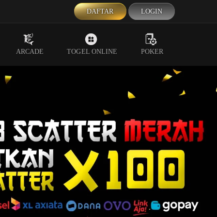
DAFTAR
LOGIN
ARCADE
TOGEL ONLINE
POKER