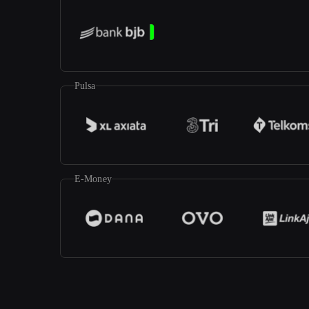
Pulsa
E-Money