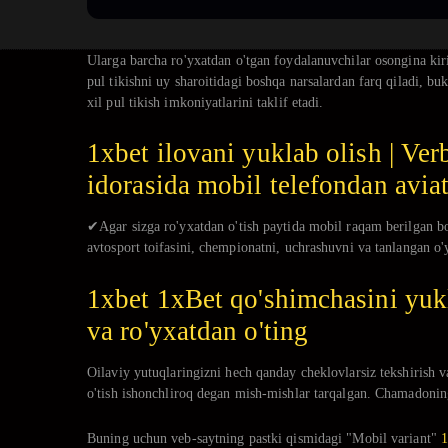
Ularga barcha ro'yxatdan o'tgan foydalanuvchilar osongina 
pul tikishni uy sharoitidagi boshqa narsalardan farq qiladi, buk
xil pul tikish imkoniyatlarini taklif etadi.
1xbet ilovani yuklab olish | Ve
idorasida mobil telefondan aviat
✔Agar sizga ro'yxatdan o'tish paytida mobil raqam berilgan bo
avtosport toifasini, chempionatni, uchrashuvni va tanlangan o'y
1xbet 1xBet qo'shimchasini yuk
va ro'yxatdan o'ting
Oilaviy yutuqlaringizni hech qanday cheklovlarsiz tekshirish 
o'tish ishonchliroq degan mish-mishlar tarqalgan. Chamadoning
Buning uchun veb-saytning pastki qismidagi "Mobil variant"
1