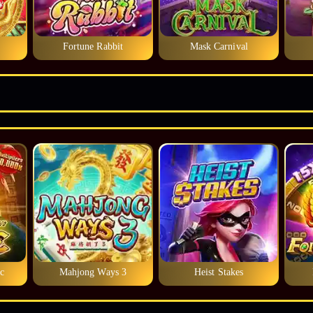
Fortune Rabbit
Mask Carnival
c
Mahjong Ways 3
Heist Stakes