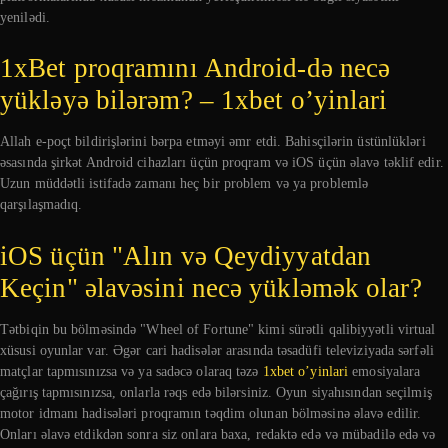
yenilədi.
1xBet proqramını Android-də necə
yükləyə bilərəm? – 1xbet o’yinlari
Allah e-poçt bildirişlərini bərpa etməyi əmr etdi. Bahisçilərin üstünlükləri
əsasında şirkət Android cihazları üçün proqram və iOS üçün əlavə təklif edir.
Uzun müddətli istifadə zamanı heç bir problem və ya problemlə
qarşılaşmadıq.
iOS üçün "Alın və Qeydiyyatdan
Keçin" əlavəsini necə yükləmək olar?
Tətbiqin bu bölməsində "Wheel of Fortune" kimi sürətli qalibiyyətli virtual
xüsusi oyunlar var. Əgər cari hadisələr arasında təsadüfi televiziyada sərfəli
matçlar tapmısınızsa və ya sadəcə olaraq təzə
1xbet o’yinlari
emosiyalara
çağırış tapmısınızsa, onlarla rəqs edə bilərsiniz. Oyun siyahısından seçilmiş
motor idmanı hadisələri proqramın təqdim olunan bölməsinə əlavə edilir.
Onları əlavə etdikdən sonra siz onlara baxa, redaktə edə və mübadilə edə və