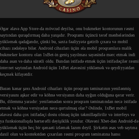
Əgər əlavə App Store-da mövcud deyilsə, onu bukmeker kontorunun rəsmi
saytından quraşdırmaq daha yaxşıdır. Proqramı üçüncü tərəf mənbələrindən
yükləmək qadağandır, çünki bu, saxta fəaliyyətə gətirib çıxara və mobil
cihazı zədələyə bilər. Android cihazları üçün əla mobil proqramlara malik
bukmeker kontoru olan 1xBet-in geniş yayılması sayəsində mərc etmək indi
daha asan və daha sürətli oldu. Bundan istifadə etmək üçün istifadəçilər rəsmi
internet saytından Android üçün 1xBet əlavəsini yükləmək və qeydiyyatdan
keçmək kifayətdir.
Bəzən kənar şəxs Android cihazları üçün proqram təminatının yenilənmiş
versiyasını aşkar edir və köhnə versiyanın daha uyğun olduğuna qərar verir.
Bu, dilemma yaradır: yeniləmədən sonra proqram təminatından necə istifadə
etmək və köhnə versiyadan necə qurtulmaq olar? Əslində, 1xBet mobil
əlavəsi daha çox istifadəçi dostu olmaq üçün təkmilləşdirilir və interfeys və
ya funksionallıqda hərtərəfli dəyişiklik yoxdur. Əlavəni Xbet-dən Android-də
yükləmək üçün heç bir qənaəti izləmək lazım deyil. Şirkətin əsas veb saytına
daxil olun və kontekstdən çıxarılan rəsmi proqram təminatına hansı