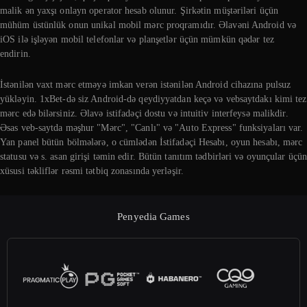
malik ən yaxşı onlayn operator hesab olunur. Şirkətin müştəriləri üçün
mühüm üstünlük onun unikal mobil mərc proqramıdır. Əlavəni Android və
iOS ilə işləyən mobil telefonlar və planşetlər üçün mümkün qədər tez
endirin.
İstənilən vaxt mərc etməyə imkan verən istənilən Android cihazına pulsuz
yükləyin. 1xBet-də siz Android-də qeydiyyatdan keçə və vebsaytdakı kimi tez
mərc edə bilərsiniz. Əlavə istifadəçi dostu və intuitiv interfeysə malikdir.
Əsas veb-saytda məşhur "Mərc", "Canlı" və "Auto Express" funksiyaları var.
Yan panel bütün bölmələrə, o cümlədən İstifadəçi Hesabı, oyun hesabı, mərc
statusu və s. asan girişi təmin edir. Bütün tanıtım tədbirləri və oyunçular üçü
xüsusi təkliflər rəsmi tətbiq zonasında yerləşir.
Penyedia Games