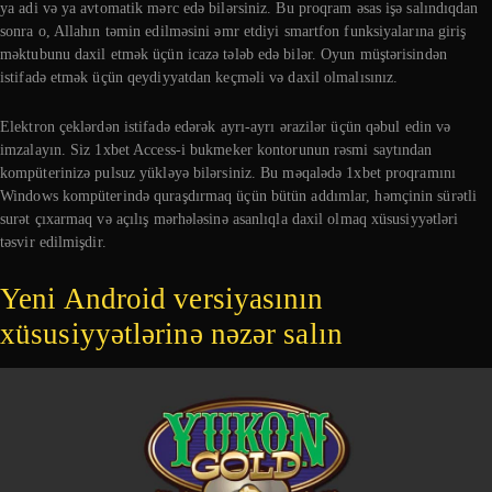
ya adi və ya avtomatik mərc edə bilərsiniz. Bu proqram əsas işə salındıqdan
sonra o, Allahın təmin edilməsini əmr etdiyi smartfon funksiyalarına giriş
məktubunu daxil etmək üçün icazə tələb edə bilər. Oyun müştərisindən
istifadə etmək üçün qeydiyyatdan keçməli və daxil olmalısınız.
Elektron çeklərdən istifadə edərək ayrı-ayrı ərazilər üçün qəbul edin və
imzalayın. Siz 1xbet Access-i bukmeker kontorunun rəsmi saytından
kompüterinizə pulsuz yükləyə bilərsiniz. Bu məqalədə 1xbet proqramını
Windows kompüterində quraşdırmaq üçün bütün addımlar, həmçinin sürətli
surət çıxarmaq və açılış mərhələsinə asanlıqla daxil olmaq xüsusiyyətləri
təsvir edilmişdir.
Yeni Android versiyasının
xüsusiyyətlərinə nəzər salın