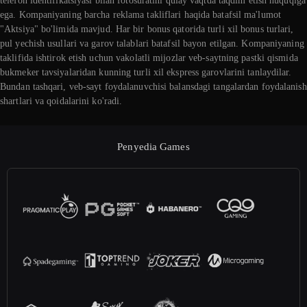
telefon identifikatsiyasi bilan fotosuratini qulay vaqtda taqdim etish huquqiga
ega. Kompaniyaning barcha reklama takliflari haqida batafsil ma'lumot
"Aktsiya" bo'limida mavjud. Har bir bonus qatorida turli xil bonus turlari,
pul yechish usullari va garov talablari batafsil bayon etilgan. Kompaniyaning
taklifida ishtirok etish uchun vakolatli mijozlar veb-saytning pastki qismida
bukmeker tavsiyalaridan kunning turli xil ekspress garovlarini tanlaydilar.
Bundan tashqari, veb-sayt foydalanuvchisi balansdagi tangalardan foydalanish
shartlari va qoidalarini ko'radi.
Penyedia Games