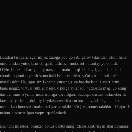
Bundan tashqari, agar mijoz xatoga yo'l qo'yib, garov tikishdan oldin ham
omonatidan yutuqlarni chiqarib tashlasa, mukofot butunlay yo'qoladi.
O'yinchi o'zini har qanday narsadan mahrum qilish xavfiga duch keladi,
chunki o'yinni o'ynash shunchaki bonusni olish, ya'ni virtual pul olish
masalasidir. Ha, agar siz 1xbetda yutsangiz va barcha bonus shartlarini
bajarsangiz, virtual rubllar haqiqiy pulga aylanadi. "1xBetni mag'lub eting"
dasturi mini-o'yinlar muxlislariga qaratilgan. Sadoqat dasturi bukmekerlik
kompaniyasining doimiy foydalanuvchilari uchun mavjud. O'yinchilar
murakkab bonusni (maksimal garov talabi: 30x) va bonus talablarini bajarish
uchun qisqartirilgan vaqtni qadrlashadi.
Birinchi misolda, brauzer bonus dasturining ixtisoslashtirilgan shartnomalari