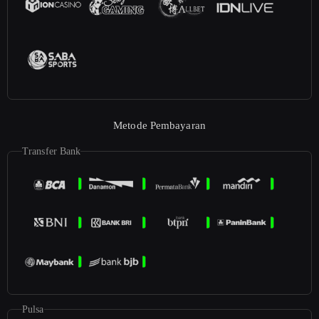
Metode Pembayaran
Transfer Bank
Pulsa