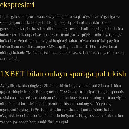
ekspreslari
Bepul garov miqdori brauzer saytda qancha vaqt ro'yxatdan o'tganiga va
sportga qanchalik faol pul tikishiga bog'liq bo'lishi mumkin. Yosh
garovchilar ko'pincha 50 rubllik bepul garov olishadi. Tug'ilgan kunlarida
bukmekerlik kompaniyasi mijozlari bepul garov qo'yish imkoniyatiga ega
bo'ladilar. Bepul garov sovg'asi haqidagi xabar ro'yxatdan o'tish paytida
ko'rsatilgan mobil raqamga SMS orqali yuboriladi. Ushbu aksiya faqat
oldingi haftada "Muborak ish" bonus operatsiyasida ishtirok etganlar uchun
amal qiladi.
1XBET bilan onlayn sportga pul tikish
Aytaylik, siz hisobingizga 20 dollar kiritdingiz va endi uni 24 soat ichida
qaytarishingiz kerak. Buning uchun "1xGames" toifasiga o'ting va qonuniy
ravishda ruxsat etilgan istalgan o'yinni tanlang. Bonuslarning xostdan yig'ib
olinishini oldini olish uchun premium hisobni tanlang va "O'ynang"
tugmasini bosing. 1xBet bonusi uchun dushanba kuni qo'shimchalar
o'zgarishsiz qoladi, boshqa kunlarda bo'lgani kabi, garov tikuvchilar uchun
yanada jozibador bonus takliflari mavjud.