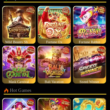
Wild Bounty Showdown
Fortune Ox
Fortune Rabbit
Mask Carnival
Bali Vacation
Speed Winner
Hot Games