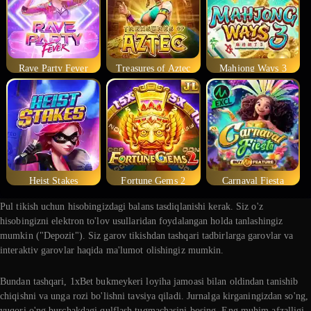
Rave Party Fever
Treasures of Aztec
Mahjong Ways 3
Heist Stakes
Fortune Gems 2
Carnaval Fiesta
Pul tikish uchun hisobingizdagi balans tasdiqlanishi kerak. Siz o'z
hisobingizni elektron to'lov usullaridan foydalangan holda tanlashingiz
mumkin ("Depozit"). Siz garov tikishdan tashqari tadbirlarga garovlar va
interaktiv garovlar haqida ma'lumot olishingiz mumkin.
Bundan tashqari, 1xBet bukmeykeri loyiha jamoasi bilan oldindan tanishib
chiqishni va unga rozi bo'lishni tavsiya qiladi.
Jurnalga kirganingizdan so'ng,
yuqori o'ng burchakdagi qulflash tugmachasini bosing. Eng muhim afzalligi