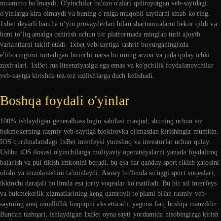
muammo bo'lmaydi. O'yinchilar ba'zan o'zlari qidirayotgan veb-saytdagi
o'yinlarga kira olmaydi va buning o'rniga muqobil saytlarni sinab ko'ring.
1xbet deyarli barcha oʻyin provayderlari bilan shartnomalarni bekor qildi va
buni toʻliq amalga oshirish uchun bir platformada minglab turli ajoyib
variantlarni taklif etadi. 1xbet veb-saytiga tashrif buyurganingizda
e'tiboringizni tortadigan birinchi narsa bu uning arzon va juda qulay ichki
zaxiralari. 1xBet rus litsenziyasiga ega emas va ko'pchilik foydalanuvchilar
veb-saytga kirishda tez-tez uzilishlarga duch kelishadi.
Boshqa foydali o'yinlar
100% ishlaydigan generalbass login sahifasi mavjud, shuning uchun siz
bukmekerning rasmiy veb-saytiga blokirovka qilmasdan kirishingiz mumkin.
IOS qurilmalaridagi 1xBet interfeysi yumshoq va investorlar uchun qulay.
Ushbu iOS ilovasi o'yinchilarga moliyaviy operatsiyalarni yanada foydaliroq
bajarish va pul tikish imkonini beradi, bu esa har qanday sport tikish xatosini
olishi va imzolanishini ta'minlaydi. Asosiy bo'limda so'nggi sport voqealari,
ikkinchi darajali bo'limda esa joriy voqealar ko'rsatiladi. Bu bir xil interfeys
va bukmekerlik xizmatlarining keng qamrovli to'plami bilan rasmiy veb-
saytning aniq mualliflik huquqini aks ettiradi, yagona farq boshqa manzildir.
Bundan tashqari, ishlaydigan 1xBet oyna sayti yordamida hisobingizga kirish