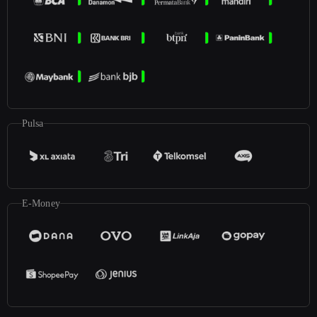
Pulsa
E-Money