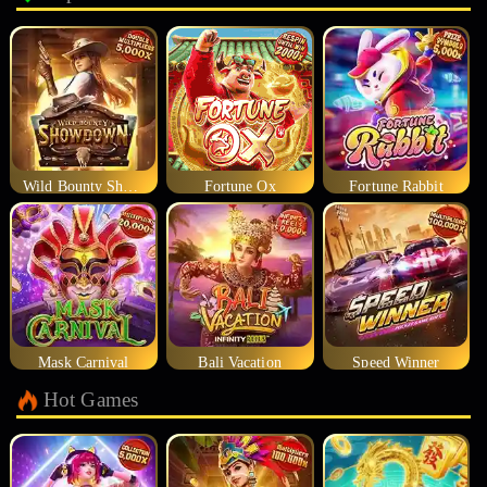
Wild Bounty Showdown
Fortune Ox
Fortune Rabbit
Mask Carnival
Bali Vacation
Speed Winner
Hot Games