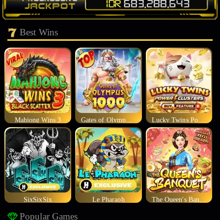
Best Wins
Mahjong Wins 3
Gates of Olympus 1000
Lucky Twins Power Clusters
SixSixSix
Le Pharaoh
The Queen's Banquet
Popular Games