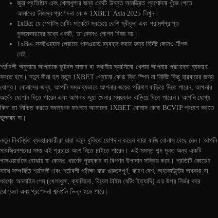
জুয়া প্রতিষ্ঠান এবং খেলাধুলার জন্য একটি উন্নত আমন্ত্রিত প্রণোদনা খুঁজে পেতে
আমাদের নিজস্ব প্রণোদনা কোড 1XBET Asia 2025 লিখুন।
1xBet যে স্পোর্টস বেটিং মার্কেটে সবচেয়ে বেশি স্বীকৃত এবং পরামর্শপ্রাপ্ত
বুকমেকারদের মধ্যে একটি, তা কোনও গোপন বিষয় নয়।
1xBet সফটওয়্যার প্রোমো পাসওয়ার্ড ব্যবহার করার জন্য নির্দিষ্ট কোনও টিপস
নেই।
শর্তাবলী অনুসারে আপনাকে ফুটবল বাজার বা স্থানীয় ক্যাসিনো খেলায় আপনার প্রণোদনা ব্যবহার
করতে হবে। নতুন সীমা হল নতুন 1XBET প্রোমো কোড ফ্রি স্পিন যা নির্দিষ্ট কিছু হারবারের জন্য
যোগ্য। বোনাসের জন্য, আপনি সম্ভাব্যভাবে আপনার জয়ের পরিমাণ বাড়িয়ে দিতে পারেন, আপনার
অর্থের যোগান দিতে পারেন এবং আপনার জুয়া খেলার সময়কাল বাড়িয়ে দিতে পারেন। আপনি যোগ্য
কিনা তা নিশ্চিত করতে সদস্যপদ ফাংশনে আমাদের 1XBET বোনাস কোড BCVIP প্রবেশ করতে
ভুলবেন না।
নতুন নিবন্ধিত ব্যবহারকারীরা যারা নতুন বুকিতে যোগদান করেন তারা বাজি বোনাস বেছে নেন। আপনি
সাবস্ক্রিপশনের সময় এই প্রচারে অংশ নিতে চাইতে পারেন। এই সমস্ত শব্দ মূলত অন্য একটি
পাসওয়ার্ডকে বোঝায় যা কোনও ধরণের পুরষ্কার বা বিপণন উপাদান সক্রিয় করে। প্রতিটি কোডের
সাথে সম্পর্কিত শর্তাবলী এবং শর্তাবলী পরীক্ষা করা গুরুত্বপূর্ণ, কারণ দেশ, অ্যাকাউন্টের অবস্থা বা
ধরণের অনলাইন গেম (খেলাধুলা, ক্যাসিনো, রিয়েল টাইম বেটিং ইত্যাদি) এর উপর নির্ভর করে
যোগ্যতা এবং প্রণোদনা শব্দগুলি ভিন্ন হতে পারে।