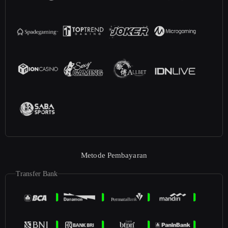
Metode Pembayaran
Transfer Bank