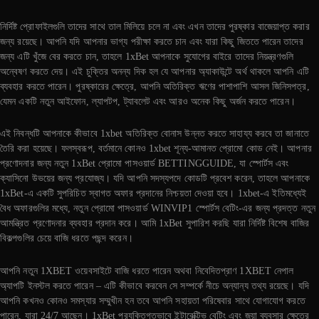
নির্দিষ্ট প্রোফাইলগুলি তাদের সাথে তাল মিলিয়ে চলে না এবং এখন তাদের পুরষ্কার বাজেয়াপ্ত করার
জন্য রয়েছে। আপনি যদি আপনার ভাগ্য পরীক্ষা করতে চান এবং যারা কিছু জিততে পারেন তাদের
জন্য এটি খুঁজে বের করতে চান, তাহলে 1xBet আপনাকে সুযোগের বাইরে তাদের নিয়ন্ত্রণগুলি
অন্বেষণ করতে দেয়। এই চুক্তির অনন্য দিক হল যে আপনার অ্যাকাউন্টে অর্থ থাকলে আপনি এটি
ব্যবহার করতে পারেন। পুরষ্কারের ক্ষেত্রে, আপনি অতিরিক্ত ঋণের পাশাপাশি আসল জিনিসপত্র,
যেমন একটি নতুন আইফোন, ল্যাপটপ, ট্যাবলেট এবং আরও অনেক কিছু অর্জন করতে পারেন।
এই নিবন্ধটি আপনাকে কীভাবে 1xbet অতিরিক্ত বোনাস উন্নত করতে সাহায্য করবে তা জানাতে
তৈরি করা হয়েছে। ফলস্বরূপ, বর্তমানে কোনও 1xbet শূন্য-আমানত প্রোমো কোড নেই। আপনার
প্রণোদনার জন্য নতুন 1xBet প্রোমো পাসওয়ার্ড BETTINGGUIDE, যা স্পোর্টস এবং
ক্যাসিনো উভয়ের জন্য প্রযোজ্য। যদি আপনি সদস্যপদে কোডটি প্রবেশ করেন, তাহলে আপনাকে
1xBet-এ একটি সুপরিচিত স্বাগত অফার প্রদানের নিশ্চয়তা দেওয়া হবে। 1xbet-এ ইতিমধ্যেই
বৈধ অফারগুলির মধ্যে, নতুন প্রোমো পাসওয়ার্ড WINVIP1 স্পোর্টস বেটিং-এর জন্য প্রদত্ত নতুন
আমন্ত্রিত প্রণোদনার ব্যবহার প্রদান করে। আমি 1xBet সুপারিশ করছি যারা নির্দিষ্ট বিশেষ বাজির
বিকল্পগুলির চেয়ে বাজি ধরতে পছন্দ করেন।
আপনি নতুন 1XBET ওয়েবসাইটে বাজি ধরতে পারেন অথবা নিবেদিতপ্রাণ 1XBET নেপাল
অ্যাপটি ইনস্টল করতে পারেন – এটি কীভাবে করবেন সে সম্পর্কে নীচে অন্যান্য তথ্য রয়েছে। যদি
আপনি কখনও কোনও সমস্যার সম্মুখীন হন তবে আপনি সহায়তা পরিষেবার সাথে যোগাযোগ করতে
পারেন, যারা 24/7 আছেন। 1xBet প্রযুক্তিগতভাবে ইন্টারেক্টিভ বেটিং এবং জুয়া ব্যবসার ক্ষেত্রে