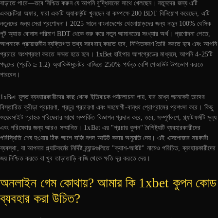
বাড়াতে পারে—তবে নিশ্চিত করুন যে আপনি বুদ্ধিমানের সাথে খেলছেন। নতুনদের জন্য এটি
একচেটিয়া অফার, যারা একটি অ্যাকাউন্ট খুলছেন বা কমপক্ষে 200 BDT বিনিয়োগ করেছেন, এটি
নতুনদের জন্য সেরা প্রণোদনা। 2025 সালে বাংলাদেশের খেলোয়াড়দের জন্য নতুন 100% বেসিক
পুট অ্যাড বোনাস পরিমাণ BDT থেকে শুরু করে নতুন আমানতের সংখ্যার অর্থ। প্রণোদনা পেতে,
আপনাকে প্রয়োজনীয় ব্যক্তিগত তথ্য সরবরাহ করতে হবে, নিশ্চিতকরণ তৈরি করতে হবে এবং আপনি
প্রচারে অংশগ্রহণ করতে সম্মত হতে হবে। 1xBet হাইপার আপগ্রেডের মাধ্যমে, আপনি 4-25টি
পছন্দের (প্রতি ≥ 1.2) অ্যাকিউমুলেটর বাজিতে 250% পর্যন্ত বেশি পেআউট উপভোগ করতে
পারবেন।
1xBet মূলত ব্যবহারকারীদের কাছ থেকে ইতিবাচক পর্যালোচনা পায়, যার মধ্যে অনেকেই তাদের
বিস্তারিত ক্রীড়া প্রচারণা, প্রচুর প্রচারণা এবং সহযোগী-বান্ধব প্রোগ্রামের প্রশংসা করে। কিছু
ওয়েবসাইট গ্রাহক পরিষেবার সাথে সম্পর্কিত বিজ্ঞাপন প্রদান করে, তবে, সম্পূর্ণরূপে, প্ল্যাটফর্মটি মূল্য
এবং পরিষেবার জন্য আরও সম্মানিত। 1xBet এর "প্রচার কুপন" বৈশিষ্ট্যটি ব্যবহারকারীদের
পরিস্থিতি শেষ হওয়ার ঠিক আগে বাজি নগদ আউট করার অনুমতি দেয়। এই এক্সপোজার সরকারী
ব্যবস্থা, যা আপনার প্ল্যাটফর্মের নির্দিষ্ট ব্র্যান্ডগুলিতে "ক্যাশ-আউট" নামেও পরিচিত, ব্যবহারকারীদের
জয় নিশ্চিত করতে বা খুব তাড়াতাড়ি বাজি থেকে ক্ষতি দূর করতে দেয়।
অনলাইন গেম কোথায়? আমার কি 1xbet কুপন কোড
ব্যবহার করা উচিত?