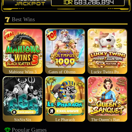
Best Wins
Mahjong Wins 3
Gates of Olympus 1000
Lucky Twins Power Clusters
SixSixSix
Le Pharaoh
The Queen's Banquet
Popular Games