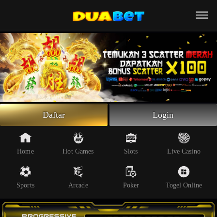
Beranda
Slot Online
Live Casino
Sportsbook
Arcade
Togel Online
Daftar
Login
Poker
Whatsapp
Home
Hot Games
Slots
Live Casino
Telegram
Sports
Arcade
Poker
Togel Online
Livechat