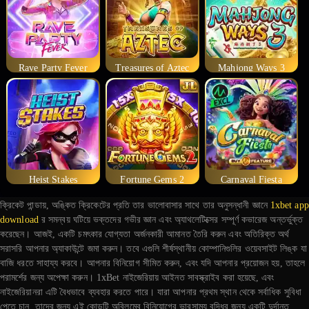
Rave Party Fever
Treasures of Aztec
Mahjong Ways 3
Heist Stakes
Fortune Gems 2
Carnaval Fiesta
ক্রিকেট পান্ডায়, অঙ্কিত ক্রিকেটের প্রতি তার ভালোবাসার সাথে তার অনুসন্ধানী জ্ঞানে
1xbet app
download
র সমন্বয় ঘটিয়ে ভক্তদের গভীর জ্ঞান এবং অ্যাথলেটিক্সের সম্পূর্ণ কভারেজ অন্তর্ভুক্ত
করেছেন। আজই, একটি চমৎকার যোগ্যতা অর্জনকারী আমানত তৈরি করুন এবং অতিরিক্ত অর্থ
সরাসরি আপনার অ্যাকাউন্টে জমা করুন। তবে এগুলি শীর্ষস্থানীয় কোম্পানিগুলির ওয়েবসাইট লিঙ্ক যা
বাজি ধরতে সাহায্য করবে। আপনার বিনিয়োগ সীমিত করুন, এবং যদি আপনার প্রয়োজন হয়, তাহলে
পরামর্শের জন্য অপেক্ষা করুন। 1xBet নাইজেরিয়ায় আইনত সাবস্ক্রাইব করা হয়েছে, এবং
নাইজেরিয়ানরা এটি বৈধভাবে ব্যবহার করতে পারে। যারা আপনার প্রথম স্থান থেকে সর্বাধিক সুবিধা
পেতে চান, তাদের জন্য এই কোডটি অবিলম্বে বিনিয়োগের ভারসাম্য বৃদ্ধির জন্য একটি দুর্দান্ত