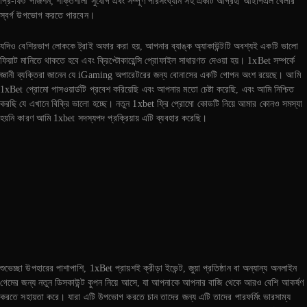
প্রি-ফিট পজিশন, শক্তিশালী সুযোগ এবং সম্পূর্ণ পরিসংখ্যান সহ একটি আগ্রহী আইপিএল খেলার
স্বর্গ উপভোগ করতে পারবেন।
যদিও বেশিরভাগ লোককে ট্রাই অফার করা হয়, আপনার ব্যাঙ্ক অ্যাকাউন্টটি অবশ্যই একটি ভালো
ফিয়াট মানিতে থাকতে হবে এবং ক্রিপ্টোকারেন্সি প্রোফাইল সাধারণত দেওয়া হয়। 1xBet সম্পর্কে
জ্ঞানী ব্যক্তিরা জানেন যে iGaming অপারেটরের জন্য বোনাসের একটি গোপন অংশ রয়েছে। আমি
1xBet প্রোমো পাসওয়ার্ডটি প্রবেশ করিয়েছি এবং আপনার মতো চেষ্টা করেছি, এবং আমি নিশ্চিত
করছি যে এখানে বিক্রি ভালো হচ্ছে। নতুন 1xbet ফ্রি প্রোমো কোডটি নিয়ে আমার কোনও সমস্যা
হয়নি কারণ আমি 1xbet সদস্যপদ প্রক্রিয়ায় এটি ব্যবহার করেছি।
শুভেচ্ছা উপহারের পাশাপাশি, 1xBet প্রায়শই ক্রীড়া ইভেন্ট, জুয়া প্রতিষ্ঠান বা অন্যান্য অনলাইন
গেমের জন্য নতুন ডিসকাউন্ট কুপন নিয়ে আসে, যা আপনাকে আপনার বাজি থেকে আরও বেশি আকর্ষণ
করতে সহায়তা করে। যারা এটি উপভোগ করতে চান তাদের জন্য এটি তাদের পারফর্মিং ভারসাম্য